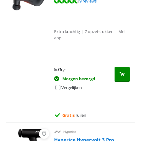
Beoordeling is 9,2 van de 10, gebaseerd op 9 reviews.
9 reviews
Extra krachtig
|
7 opzetstukken
|
Met
app
575
,-
Morgen bezorgd
Vergelijken
Gratis
ruilen
Hyperice Hypervolt 3 Pro