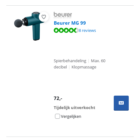
Beurer MG 99
Beoordeling is 9,3 van de 10, gebaseerd op 8 reviews.
8 reviews
Spierbehandeling
|
Max. 60
decibel
|
Klopmassage
72
,-
Tijdelijk uitverkocht
Vergelijken