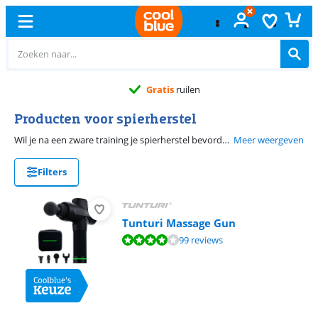
Gratis
ruilen
Producten voor spierherstel
Wil je na een zware training je spierherstel bevorderen zodat je niet dagenlang met stijve spieren rondloopt? Zorg dan dat je voldoende rust krijg, genoeg eiwitten eet en de doorbloeding in je spieren stimuleert. Met dat laatste kunnen wij een handje helpen. Producten als ijskompressen en massage apparaten zorgen voor sneller spierherstel door je bloed te voorzien van meer zuurstof. Ook foamrollen, warmtetherapie en elektrostimulatie zorgen voor een beter spierherstel. Deze helpen namelijk om gespannen en verstijfde spieren te ontspannen.
Meer weergeven
Filters
Tunturi Massage Gun
Beoordeling is 8,4 van de 10, gebaseerd op 99 reviews.
99 reviews