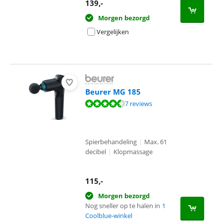
139
,-
Morgen bezorgd
Vergelijken
Beurer MG 185
Beoordeling is 9,2 van de 10, gebaseerd op 7 reviews.
7 reviews
Spierbehandeling
|
Max. 61
decibel
|
Klopmassage
115
,-
Morgen bezorgd
Nog sneller op te halen in
1
Coolblue-winkel