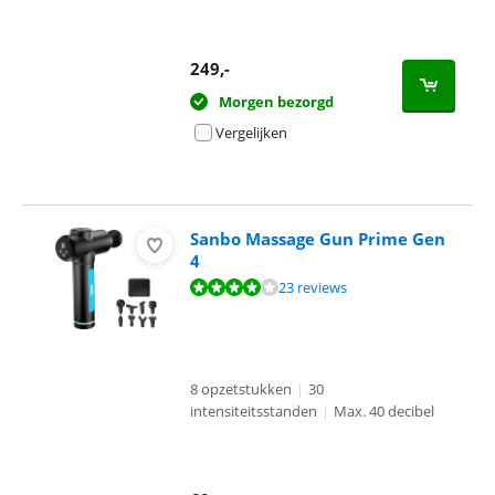
249
,-
Morgen bezorgd
Vergelijken
Sanbo Massage Gun Prime Gen
4
Beoordeling is 8,2 van de 10, gebaseerd op 23 reviews.
23 reviews
8 opzetstukken
|
30
intensiteitsstanden
|
Max. 40 decibel