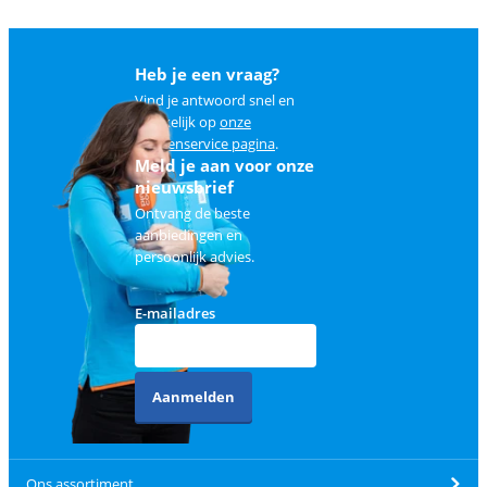
Heb je een vraag?
Vind je antwoord snel en
makkelijk op
onze
klantenservice pagina
.
Meld je aan voor onze
nieuwsbrief
Ontvang de beste
aanbiedingen en
persoonlijk advies.
E-mailadres
Aanmelden
Ons assortiment