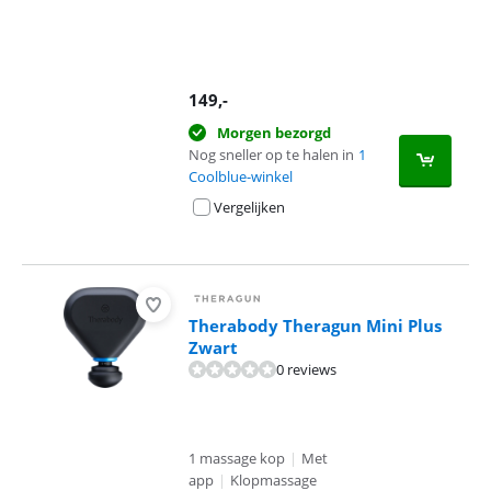
149
,-
Morgen bezorgd
Nog sneller op te halen in
1
Coolblue-winkel
Vergelijken
Therabody Theragun Mini Plus
Zwart
0 reviews
1 massage kop
|
Met
app
|
Klopmassage