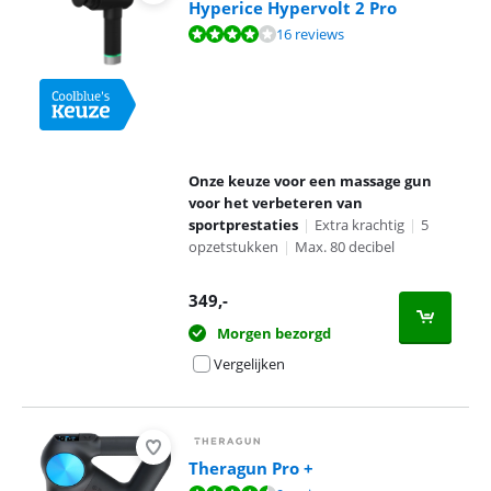
Hyperice Hypervolt 2 Pro
Beoordeling is 8,0 van de 10, gebaseerd op 16 reviews.
16 reviews
Onze keuze voor een massage gun
voor het verbeteren van
sportprestaties
|
Extra krachtig
|
5
opzetstukken
|
Max. 80 decibel
349
,-
Morgen bezorgd
Vergelijken
Theragun Pro +