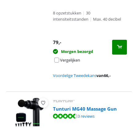
8 opzetstukken
|
30
intensiteitsstanden
|
Max. 40 decibel
79
,-
Morgen bezorgd
Vergelijken
Voordelige Tweedekans
van
66
,-
Tunturi MG40 Massage Gun
Beoordeling is 8,5 van de 10, gebaseerd op 3 reviews.
3 reviews