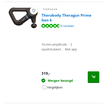
Therabody Theragun Prime
Gen 6
Beoordeling is 9,0 van de 10, gebaseerd op 9 reviews.
9 reviews
16 mm amplitude
|
2
opzetstukken
|
Met app
319
,-
Morgen bezorgd
Vergelijken