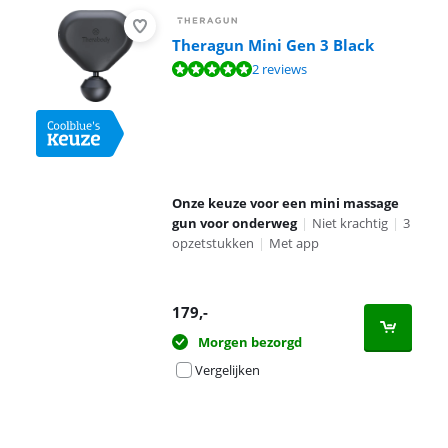
Theragun Mini Gen 3 Black
Beoordeling is 9,5 van de 10, gebaseerd op 2 reviews.
2 reviews
Onze keuze voor een mini massage
gun voor onderweg
|
Niet krachtig
|
3
opzetstukken
|
Met app
179
,-
Morgen bezorgd
Vergelijken
Advertentie