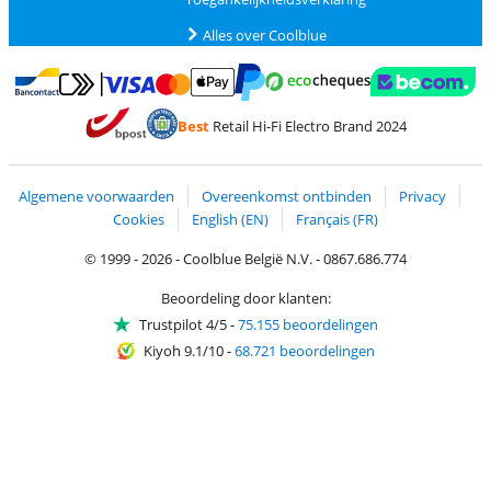
Alles over Coolblue
Betalen met MasterCard en Visa via ClickToPay
Betalen met Ecocheques
Betalen met Bancontact
Betalen met ApplePay
Webshop Trustmar
Betalen met PayPal
Best
Retail Hi-Fi Electro Brand 2024
Trustprofile van Coolblue
Verzending en bezorging met bPost
Algemene voorwaarden
Overeenkomst ontbinden
Privacy
Cookies
English (EN)
Français (FR)
© 1999 - 2026 - Coolblue België N.V. - 0867.686.774
Beoordeling door klanten:
Trustpilot 4/5
-
75.155 beoordelingen
Kiyoh 9.1/10
-
68.721 beoordelingen