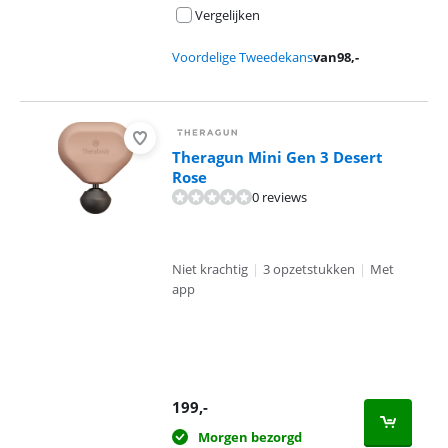
Vergelijken
Voordelige Tweedekans
van
98
,-
Theragun Mini Gen 3 Desert
Rose
0 reviews
Niet krachtig
|
3 opzetstukken
|
Met
app
199
,-
Morgen bezorgd