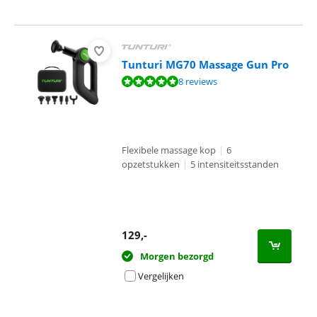
Tunturi MG70 Massage Gun Pro
Beoordeling is 9,7 van de 10, gebaseerd op 8 reviews.
8 reviews
Flexibele massage kop
|
6
opzetstukken
|
5 intensiteitsstanden
129
,-
Morgen bezorgd
Vergelijken