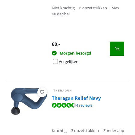
Niet krachtig
|
6 opzetstukken
|
Max.
60 decibel
60
,-
Morgen bezorgd
Vergelijken
Theragun Relief Navy
Beoordeling is 8,5 van de 10, gebaseerd op 4 reviews.
4 reviews
Krachtig
|
3 opzetstukken
|
Zonder app