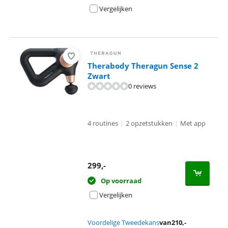
Vergelijken
Therabody Theragun Sense 2
Zwart
0 reviews
4 routines
|
2 opzetstukken
|
Met app
299
,-
Op voorraad
Vergelijken
Voordelige Tweedekans
van
210
,-