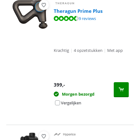
Theragun Prime Plus
Beoordeling is 9,0 van de 10, gebaseerd op 9 reviews.
9 reviews
Krachtig
|
4 opzetstukken
|
Met app
399
,-
Morgen bezorgd
Vergelijken