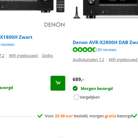
-X1800H Zwart
Denon AVR-X2800H DAB Zwa
9,2 van de 10, gebaseerd op 3 reviews.
 reviews
9,1 van de 10, gebaseerd op 30 reviews.
8,0 van de 10, gebaseerd op 11 reviews.
30 reviews
7.2
|
Wifi ingebouwd
|
Dolby
Audiokanalen 7.2
|
Wifi ingebouwd
689
,-
ezorgd
Morgen bezorgd
Vergelijken
Voor
23.59 uur
besteld, morgen
gratis
bezorgd