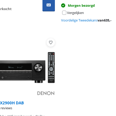
Morgen bezorgd
verkocht
Vergelijken
Voordelige Tweedekans
van
635
,-
-X2900H DAB
 reviews