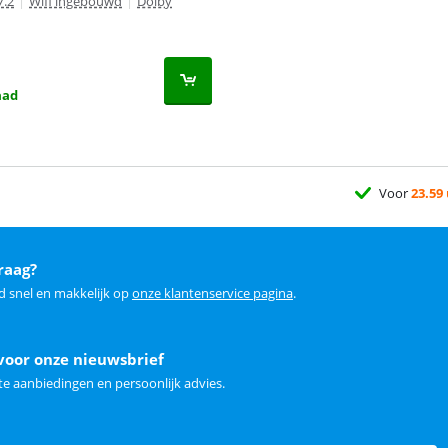
7.2
|
Wifi ingebouwd
|
Dolby
aad
Voor
23.59
raag?
d snel en makkelijk op
onze klantenservice pagina
.
voor onze nieuwsbrief
e aanbiedingen en persoonlijk advies.