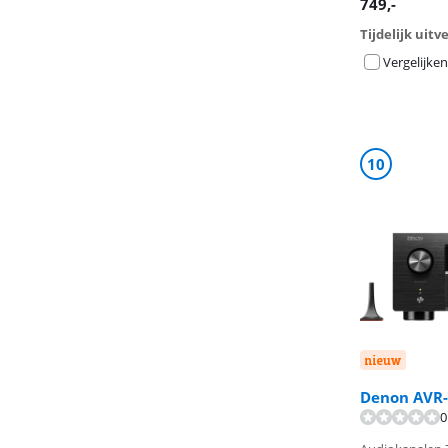
749
,-
Tijdelijk uit
Vergelijken
10
nieuw
Denon AVR
0