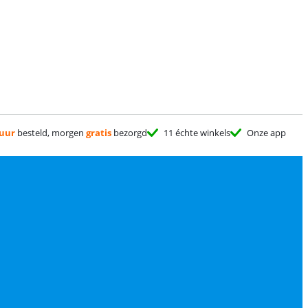
 uur
besteld, morgen
gratis
bezorgd
11 échte winkels
Onze app