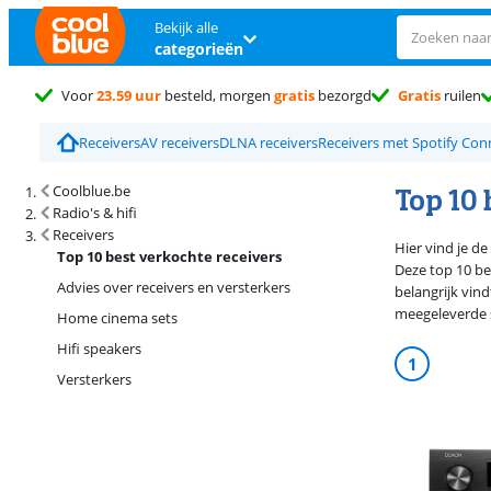
Bekijk alle
categorieën
Voor
23.59 uur
besteld, morgen
gratis
bezorgd
Gratis
ruilen
Receivers
AV receivers
DLNA receivers
Receivers met Spotify Con
Top 10 
Coolblue.be
Radio's & hifi
Receivers
Hier vind je de
Top 10 best verkochte receivers
Deze top 10 be
Advies over receivers en versterkers
belangrijk vin
meegeleverde 
Home cinema sets
Hifi speakers
1
Versterkers