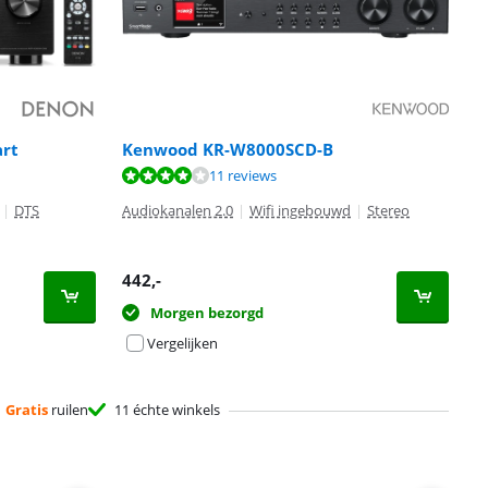
rt
Kenwood KR-W8000SCD-B
11 reviews
|
DTS
Audiokanalen 2.0
|
Wifi ingebouwd
|
Stereo
442
,-
Morgen bezorgd
Vergelijken
Gratis
ruilen
11 échte winkels