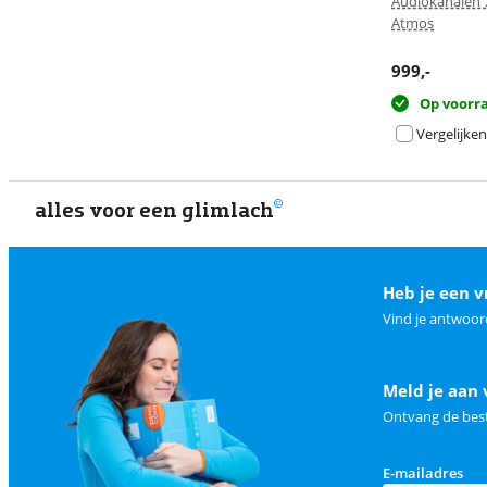
Audiokanalen 
Atmos
999
,-
Op voorr
Vergelijken
alles voor een glimlach
Heb je een v
Vind je antwoor
Meld je aan 
Ontvang de best
E-mailadres