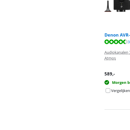
Denon AVR
Beoordeling is 
3
Beoordeling is 
Beoordeling is 
Audiokanalen 
Atmos
589
,-
Morgen b
Vergelijken