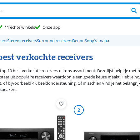
11 échte winkels
Onze app
nect
Stereo receivers
Surround receivers
Denon
Sony
Yamaha
best verkochte receivers
 top 10 best verkochte receivers uit ons assortiment. Deze lijst helpt je me
staat uit populaire receivers waardoor je een goede keuze maakt. Heb je nog 
dt, of bijvoorbeeld 4K beeldondersteuning. Of misschien vind je het belangri
speakers.
2