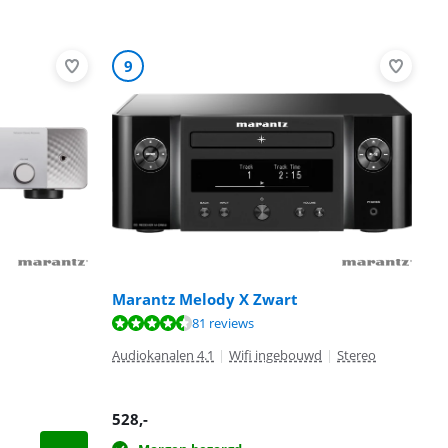
9
Marantz Melody X Zwart
81 reviews
Audiokanalen 4.1
|
Wifi ingebouwd
|
Stereo
528
,-