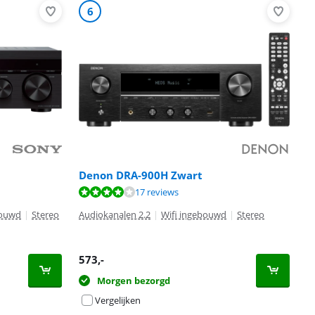
6
Denon DRA-900H Zwart
17 reviews
bouwd
|
Stereo
Audiokanalen 2.2
|
Wifi ingebouwd
|
Stereo
573
,-
Morgen bezorgd
Vergelijken