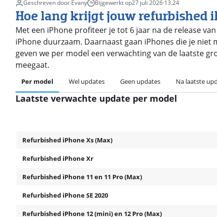
Geschreven door Evany
Bijgewerkt op
27 juli 2026
·
13.24
Hoe lang krijgt jouw refurbished 
Met een iPhone profiteer je tot 6 jaar na de release va
iPhone duurzaam. Daarnaast gaan iPhones die je niet me
geven we per model een verwachting van de laatste gro
meegaat.
Per model
Wel updates
Geen updates
Na laatste up
Laatste verwachte update per model
Refurbished iPhone Xs (Max)
Refurbished iPhone Xr
Refurbished iPhone 11 en 11 Pro (Max)
Refurbished iPhone SE 2020
Refurbished iPhone 12 (mini) en 12 Pro (Max)