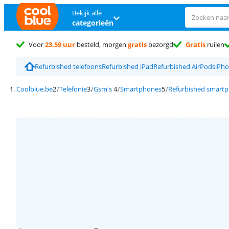
Bekijk alle
categorieën
Voor
23.59 uur
besteld, morgen
gratis
bezorgd
Gratis
ruilen
Refurbished telefoons
Refurbished iPad
Refurbished AirPods
iPho
Coolblue.be
Telefonie
Gsm's
Smartphones
Refurbished smart