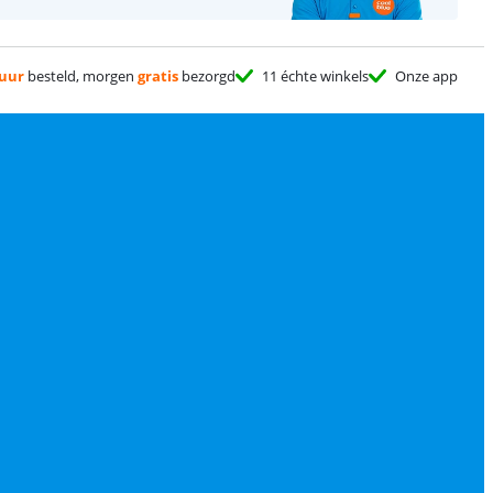
 uur
besteld, morgen
gratis
bezorgd
11 échte winkels
Onze app