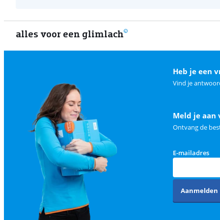
alles voor een glimlach
Heb je een v
Vind je antwoor
Meld je aan 
Ontvang de best
E-mailadres
Aanmelden