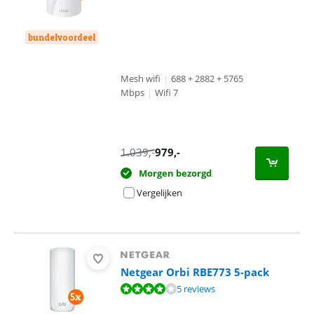
bundelvoordeel
Mesh wifi
|
688 + 2882 + 5765
Mbps
|
Wifi 7
1.039
,-
979
,-
Morgen bezorgd
Vergelijken
Netgear Orbi RBE773 5-pack
Beoordeling is 8,0 van de 10, gebaseerd op 5 reviews.
5 reviews