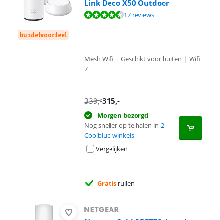
Link Deco X50 Outdoor
Beoordeling is 9,1 van de 10, gebaseerd op 17 reviews.
17 reviews
bundelvoordeel
Mesh Wifi
|
Geschikt voor buiten
|
Wifi
7
339
,-
315
,-
Morgen bezorgd
Nog sneller op te halen in
2
Coolblue-winkels
Vergelijken
Gratis
ruilen