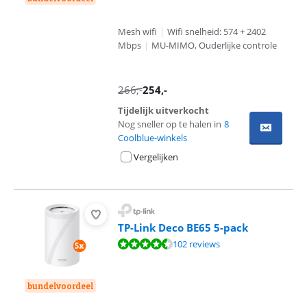
Mesh wifi
|
Wifi snelheid: 574 + 2402
Mbps
|
MU-MIMO, Ouderlijke controle
266
,-
254
,-
Tijdelijk uitverkocht
Nog sneller op te halen in
8
Coolblue-winkels
Vergelijken
TP-Link Deco BE65 5-pack
Beoordeling is 9,0 van de 10, gebaseerd op 102 reviews.
102 reviews
bundelvoordeel