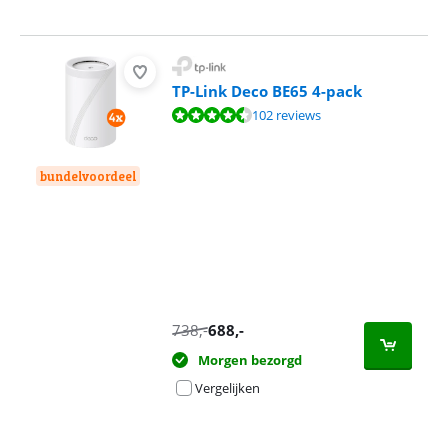
TP-Link Deco BE65 4-pack
Beoordeling is 9,0 van de 10, gebaseerd op 102 reviews.
102 reviews
bundelvoordeel
738
,-
688
,-
Morgen bezorgd
Vergelijken