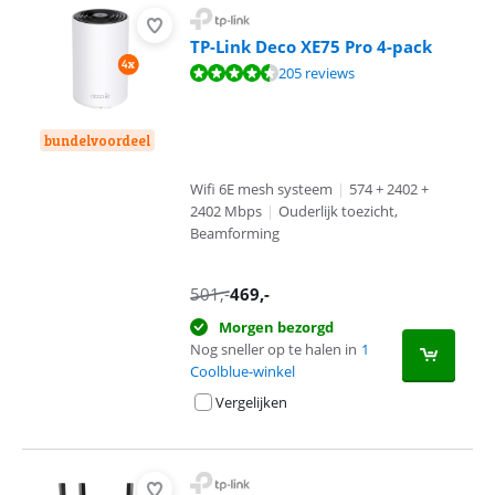
TP-Link Deco XE75 Pro 4-pack
Beoordeling is 8,9 van de 10, gebaseerd op 205 reviews.
205 reviews
bundelvoordeel
Wifi 6E mesh systeem
|
574 + 2402 +
2402 Mbps
|
Ouderlijk toezicht,
Beamforming
501
,-
469
,-
Morgen bezorgd
Nog sneller op te halen in
1
Coolblue-winkel
Vergelijken