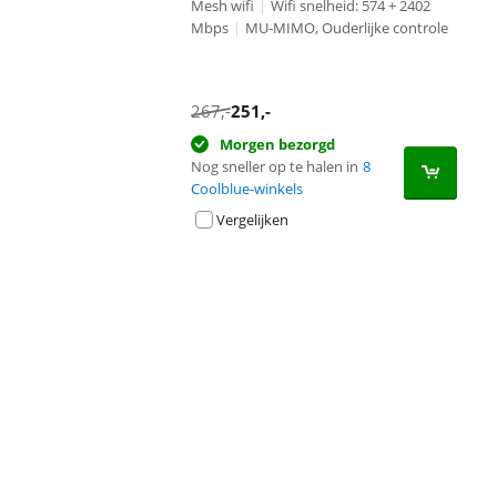
Mesh wifi
|
Wifi snelheid: 574 + 2402
Mbps
|
MU-MIMO, Ouderlijke controle
267
,-
251
,-
Morgen bezorgd
Nog sneller op te halen in
8
Coolblue-winkels
Vergelijken
Advertentie