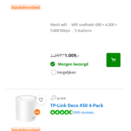
bundelvoordeel
Mesh wifi
|
Wifi snelheid: 690 + 4.300 +
5.800 Mbps
|
5 stations
1.257
,-
1.009
,-
Morgen bezorgd
Vergelijken
TP-Link Deco X50 4-Pack
Beoordeling is 9,1 van de 10, gebaseerd op 999 reviews.
999 reviews
bundelvoordeel