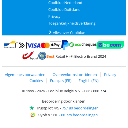
Coolblue Nederland
Coolblue Duitsland
Privacy
Toegankelijkheidsverklaring
Alles over Coolblue
Betalen met MasterCard en Visa via ClickToPay
Betalen met Ecocheques
Betalen met Bancontact
Betalen met ApplePay
Webshop Trustmar
Betalen met PayPal
Best
Retail Hi-Fi Electro Brand 2024
Trustprofile van Coolblue
Verzending en bezorging met bPost
Algemene voorwaarden
Overeenkomst ontbinden
Privacy
Cookies
Français (FR)
English (EN)
© 1999 - 2026 - Coolblue België N.V. - 0867.686.774
Beoordeling door klanten:
Trustpilot 4/5
-
75.180 beoordelingen
Kiyoh 9.1/10
-
68.729 beoordelingen