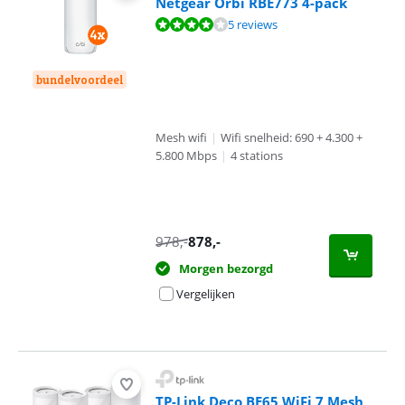
Netgear Orbi RBE773 4-pack
Beoordeling is 8,0 van de 10, gebaseerd op 5 reviews.
5 reviews
bundelvoordeel
Mesh wifi
|
Wifi snelheid: 690 + 4.300 +
5.800 Mbps
|
4 stations
978
,-
878
,-
Morgen bezorgd
Vergelijken
TP-Link Deco BE65 WiFi 7 Mesh