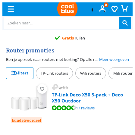
Gratis
ruilen
Router promoties
Ben je op zoek naar routers met korting? Op alle routers die je hier ziet, geldt een promotie. Je koopt deze wifi routers bijvoorbeeld tegen een lagere prijs, met gratis accessoires of je krijgt geld retour na aankoop. Vanzelfsprekend gelden de acties slechts voor een beperkte periode. Wil je een nieuwe router kopen in de reclame, sla dan snel je slag! Geldt er een andere actie dan een lagere prijs? Kijk dan naar de actievoorwaarden om te zien waar je aan voldoet om gebruik te maken van deze router deals.
Meer weergeven
Filters
TP-Link routers
Wifi routers
Mifi routers
TP-Link Deco X50 3-pack + Deco
X50 Outdoor
Beoordeling is 9,1 van de 10, gebaseerd op 17 reviews.
17 reviews
bundelvoordeel