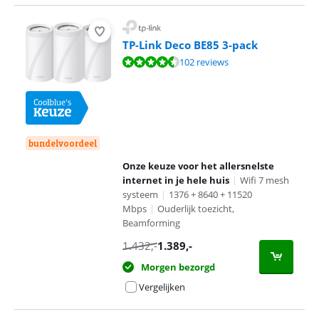
TP-Link Deco BE85 3-pack
Beoordeling is 9,0 van de 10, gebaseerd op 102 reviews.
102 reviews
bundelvoordeel
Onze keuze voor het allersnelste
internet in je hele huis
|
Wifi 7 mesh
systeem
|
1376 + 8640 + 11520
Mbps
|
Ouderlijk toezicht,
Beamforming
1.432
,-
1.389
,-
Morgen bezorgd
Vergelijken