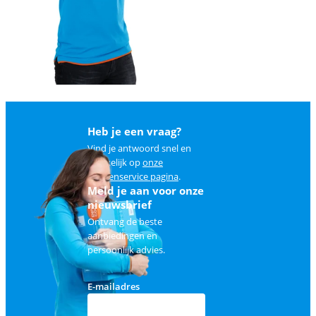
Heb je een vraag?
Vind je antwoord snel en
makkelijk op
onze
klantenservice pagina
.
Meld je aan voor onze
nieuwsbrief
Ontvang de beste
aanbiedingen en
persoonlijk advies.
E-mailadres