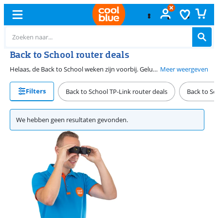
Back to School router deals
Helaas, de Back to School weken zijn voorbij. Gelukkig vind je bij Coolblue het hele jaar goede deals op routers.
Meer weergeven
Filters
Back to School TP-Link router deals
Back to Sc
We hebben geen resultaten gevonden.