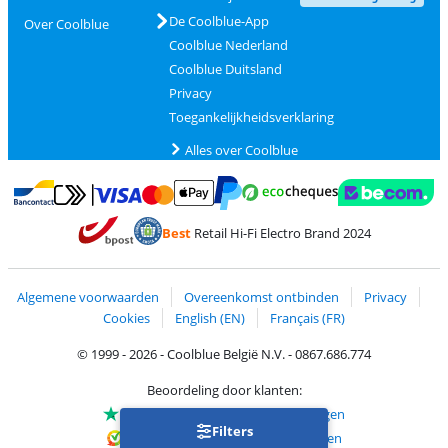
De Coolblue-App
Over Coolblue
Coolblue Nederland
Coolblue Duitsland
Privacy
Toegankelijkheidsverklaring
Alles over Coolblue
Betalen met MasterCard en Visa via ClickToPay
Betalen met Ecocheques
Betalen met Bancontact
Betalen met ApplePay
Webshop Trustmar
Betalen met PayPal
Best
Retail Hi-Fi Electro Brand 2024
Trustprofile van Coolblue
Verzending en bezorging met bPost
Algemene voorwaarden
Overeenkomst ontbinden
Privacy
Cookies
English (EN)
Français (FR)
© 1999 - 2026 - Coolblue België N.V. - 0867.686.774
Beoordeling door klanten:
Trustpilot 4/5
-
75.112 beoordelingen
Filters
Kiyoh 9.1/10
-
68.700 beoordelingen