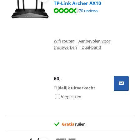
TP-Link Archer AX10
Beoordeling is 9,2 van de 10, gebaseerd op 70 reviews.
70 reviews
Wifi router
|
Aanbevolen voor
thuiswerken
|
Dual-band
60
,-
Tijdelijk uitverkocht
Vergelijken
Gratis
ruilen