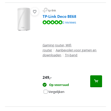
TP-Link Deco BE68
Beoordeling is 9,6 van de 10, gebaseerd op 2 reviews.
2 reviews
Gaming router, Wifi
router
|
Aanbevolen voor gamen en
downloaden
|
Tri-band
249
,-
Op voorraad
Vergelijken