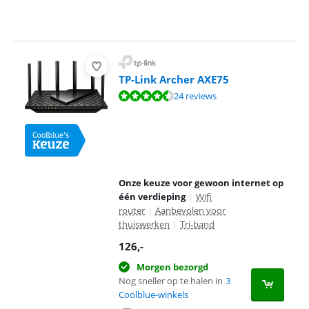
TP-Link Archer AXE75
Beoordeling is 9,0 van de 10, gebaseerd op 24 reviews.
24 reviews
Onze keuze voor gewoon internet op
één verdieping
|
Wifi
router
|
Aanbevolen voor
thuiswerken
|
Tri-band
126
,-
Morgen bezorgd
Nog sneller op te halen in
3
Coolblue-winkels