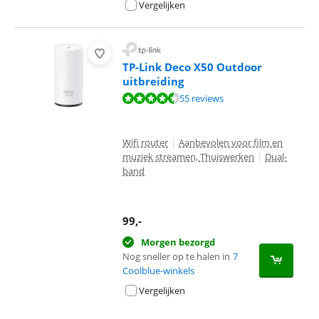
Vergelijken
TP-Link Deco X50 Outdoor
uitbreiding
Beoordeling is 8,7 van de 10, gebaseerd op 55 reviews.
55 reviews
Wifi router
|
Aanbevolen voor film en
muziek streamen, Thuiswerken
|
Dual-
band
99
,-
Morgen bezorgd
Nog sneller op te halen in
7
Coolblue-winkels
Vergelijken