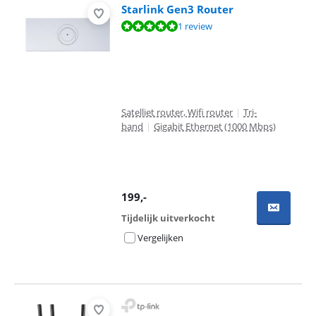
Starlink Gen3 Router
Beoordeling is 10 van de 10, gebaseerd op 1 review.
1 review
Satelliet router, Wifi router
|
Tri-
band
|
Gigabit Ethernet (1000 Mbps)
199
,-
Tijdelijk uitverkocht
Vergelijken