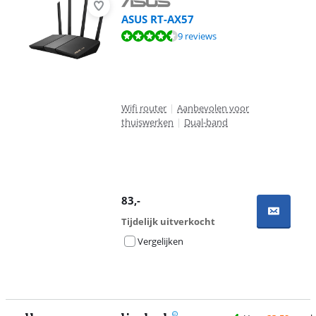
ASUS RT-AX57
Beoordeling is 8,9 van de 10, gebaseerd op 9 reviews.
9 reviews
Wifi router
|
Aanbevolen voor
thuiswerken
|
Dual-band
83
,-
Tijdelijk uitverkocht
Vergelijken