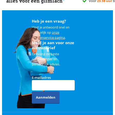
alles voor een glimlach
Heb je een vraag?
Vind je antwoord snel en
makkelijk op
onze
klantenservice pagina
.
Meld je aan voor onze
nieuwsbrief
Ontvang de beste
aanbiedingen en
persoonlijk advies.
E-mailadres
Aanmelden