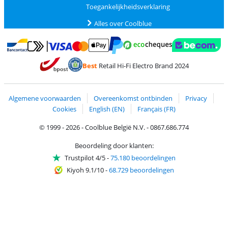
Toegankelijkheidsverklaring
Alles over Coolblue
Betalen met MasterCard en Visa via ClickToPay
Betalen met Ecocheques
Betalen met Bancontact
Betalen met ApplePay
Webshop Trustmar
Betalen met PayPal
Best
Retail Hi-Fi Electro Brand 2024
Trustprofile van Coolblue
Verzending en bezorging met bPost
Algemene voorwaarden
Overeenkomst ontbinden
Privacy
Cookies
English (EN)
Français (FR)
© 1999 - 2026 - Coolblue België N.V. - 0867.686.774
Beoordeling door klanten:
Trustpilot 4/5
-
75.180 beoordelingen
Kiyoh 9.1/10
-
68.729 beoordelingen