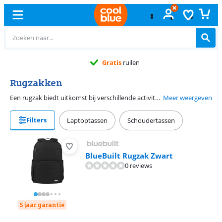
Gratis
ruilen
Rugzakken
Een rugzak biedt uitkomst bij verschillende activiteiten. Zo neem je rugzakken niet alleen mee naar school of werk, maar gebruik je een rugtas ook als je een dagje weg gaat. Voordat je een rugzak gaat kopen, is het belangrijk dat je bepaalt waar je hem voor wilt gebruiken. Zo is een tas van 10 tot 25 liter voldoende voor een drukke werkdag en heb je een rugzak van minimaal 20 liter nodig als je boeken en schriften meeneemt. Gebruik je de rugtas tijdens het wandelen of fietsen? Denk dan ook aan extra eigenschappen, zoals de rugventilatie.
Meer weergeven
Filters
Laptoptassen
Schoudertassen
BlueBuilt Rugzak Zwart
0 reviews
5 jaar garantie