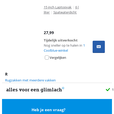
15 inch Laptopvak
|
6 l
liter
|
Spatwaterdicht
27,99
Tijdelijk uitverkocht
Nog sneller op te halen in
1
Coolblue-winkel
Vergelijken
R
Rugzakken met meerdere vakken
alles voor een glimlach
1
Heb je een vraag?