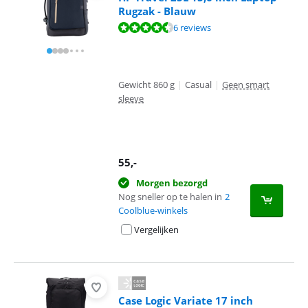
Rugzak - Blauw
Beoordeling is 9,1 van de 10, gebaseerd op 6 reviews.
6 reviews
Gewicht 860 g
|
Casual
|
Geen smart
sleeve
55
,-
Morgen bezorgd
Nog sneller op te halen in
2
Coolblue-winkels
Vergelijken
Case Logic Variate 17 inch