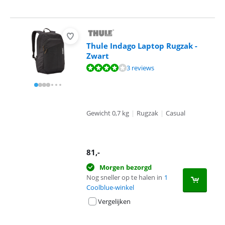
Thule Indago Laptop Rugzak -
Zwart
Beoordeling is 8,4 van de 10, gebaseerd op 3 reviews.
3 reviews
Gewicht 0,7 kg
|
Rugzak
|
Casual
81
,-
Morgen bezorgd
Nog sneller op te halen in
1
Coolblue-winkel
Vergelijken