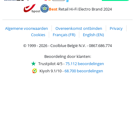
Betalen met MasterCard en Visa via ClickToPay
Betalen met Ecocheques
Betalen met Bancontact
Betalen met ApplePay
Webshop Trustmar
Betalen met PayPal
Best
Retail Hi-Fi Electro Brand 2024
Trustprofile van Coolblue
Verzending en bezorging met bPost
Algemene voorwaarden
Overeenkomst ontbinden
Privacy
Cookies
Français (FR)
English (EN)
© 1999 - 2026 - Coolblue België N.V. - 0867.686.774
Beoordeling door klanten:
Trustpilot 4/5
-
75.112 beoordelingen
Kiyoh 9.1/10
-
68.700 beoordelingen