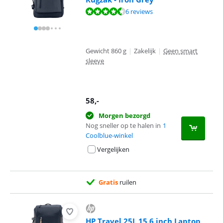
Beoordeling is 9,1 van de 10, gebaseerd op 6 reviews.
6 reviews
Gewicht 860 g
|
Zakelijk
|
Geen smart
sleeve
58
,-
Morgen bezorgd
Nog sneller op te halen in
1
Coolblue-winkel
Vergelijken
Gratis
ruilen
HP Travel 25L 15,6 inch Laptop