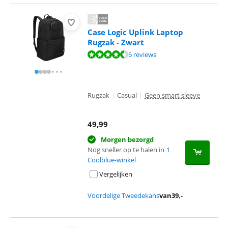
Case Logic Uplink Laptop
Rugzak - Zwart
Beoordeling is 9,3 van de 10, gebaseerd op 6 reviews.
6 reviews
Rugzak
|
Casual
|
Geen smart sleeve
49,99
Morgen bezorgd
Nog sneller op te halen in
1
Coolblue-winkel
Vergelijken
Voordelige Tweedekans
van
39
,-