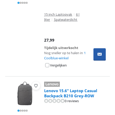
15 inch Laptopvak
|
6 l
liter
|
Spatwaterdicht
27,99
Tijdelijk uitverkocht
Nog sneller op te halen in
1
Coolblue-winkel
Vergelijken
Lenovo 15.6" Laptop Casual
Backpack B210 Grey-ROW
0 reviews