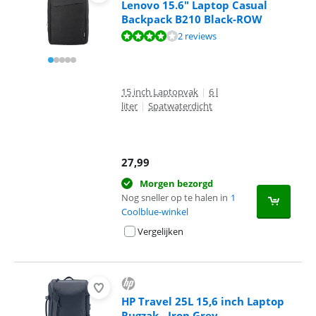
Lenovo 15.6" Laptop Casual
Backpack B210 Black-ROW
Beoordeling is 8,2 van de 10, gebaseerd op 2 reviews.
2 reviews
15 inch Laptopvak
|
6 l
liter
|
Spatwaterdicht
27,99
Morgen bezorgd
Nog sneller op te halen in
1
Coolblue-winkel
Vergelijken
HP Travel 25L 15,6 inch Laptop
Rugzak - Iron Grey