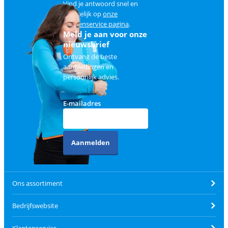
Vind je antwoord snel en
makkelijk op
onze
klantenservice pagina
.
Meld je aan voor onze
nieuwsbrief
Ontvang de beste
aanbiedingen en
persoonlijk advies.
E-mailadres
Aanmelden
Ons assortiment
Bedrijfswebsite
Klantenservice