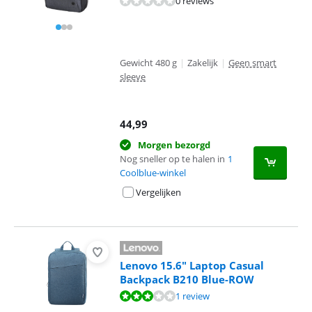
0 reviews
Gewicht 480 g
|
Zakelijk
|
Geen smart
sleeve
44,99
Morgen bezorgd
Nog sneller op te halen in
1
Coolblue-winkel
Vergelijken
Lenovo 15.6" Laptop Casual
Backpack B210 Blue-ROW
Beoordeling is 6,0 van de 10, gebaseerd op 1 review.
1 review