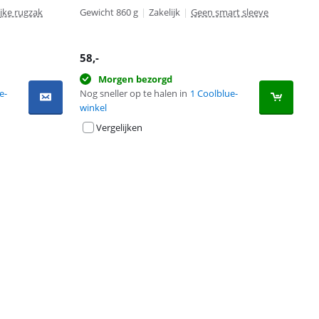
ijke rugzak
Gewicht 860 g
|
Zakelijk
|
Geen smart sleeve
58
,-
Morgen bezorgd
e-
Nog sneller op te halen in
1 Coolblue-
winkel
Vergelijken