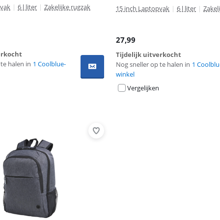
pvak
|
6 l liter
|
Zakelijke rugzak
15 inch Laptopvak
|
6 l liter
|
Zakel
27,99
verkocht
Tijdelijk uitverkocht
te halen in
1 Coolblue-
Nog sneller op te halen in
1 Coolblu
winkel
Vergelijken