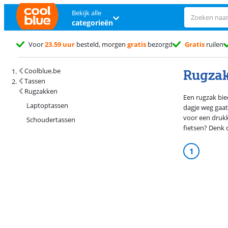
Bekijk alle
categorieën
Voor
23.59 uur
besteld, morgen
gratis
bezorgd
Gratis
ruilen
Rugza
Coolblue.be
Tassen
Rugzakken
Een rugzak bied
Laptoptassen
dagje weg gaat.
voor een drukk
Schoudertassen
fietsen? Denk 
1