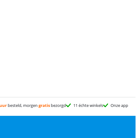
 uur
besteld, morgen
gratis
bezorgd
11 échte winkels
Onze app