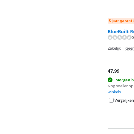
5 jaar garanti
BlueBuilt 
0
Beoordeling is 
Beoordeling is 
Zakelijk
|
Geen
47,99
Morgen b
Nog sneller op 
winkels
Vergelijken