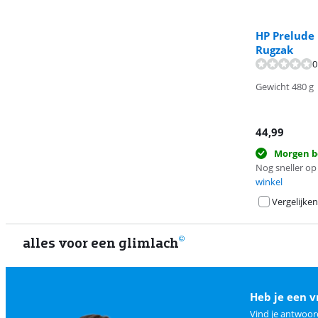
HP Prelude 
Rugzak
0
Gewicht 480 g
44,99
Morgen b
Nog sneller op 
winkel
Vergelijken
alles voor een glimlach
Heb je een v
Vind je antwoor