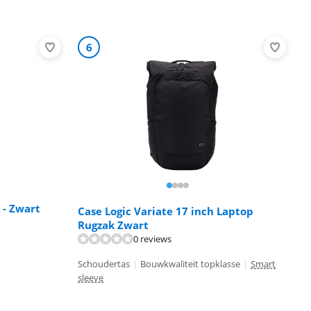
6
 - Zwart
Case Logic Variate 17 inch Laptop
Rugzak Zwart
0 reviews
Schoudertas
|
Bouwkwaliteit topklasse
|
Smart
sleeve