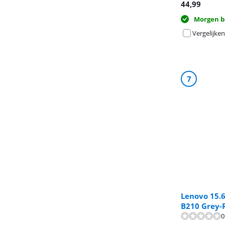
44,99
Morgen b
Vergelijken
7
Lenovo 15.
B210 Grey
0
Beoordeling is 
Beoordeling is 