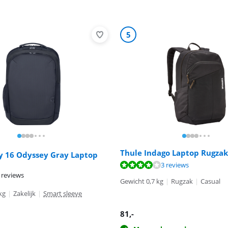
5
Thule Indago Laptop Rugzak
y 16 Odyssey Gray Laptop
8,4 van de 10, gebaseerd op 3 reviews.
3 reviews
 reviews
Gewicht 0,7 kg
|
Rugzak
|
Casual
kg
|
Zakelijk
|
Smart sleeve
81
,-