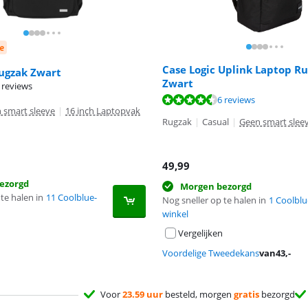
e
Case Logic Uplink Laptop Ru
Rugzak Zwart
Zwart
 reviews
9,3 van de 10, gebaseerd op 6 reviews.
8,2 van de 10, gebaseerd op 2 reviews.
6 reviews
 smart sleeve
|
16 inch Laptopvak
Rugzak
|
Casual
|
Geen smart slee
49,99
ezorgd
Morgen bezorgd
te halen in
11 Coolblue-
Nog sneller op te halen in
1 Coolblu
winkel
Vergelijken
Voordelige Tweedekans
van
43
,-
Voor
23.59 uur
besteld, morgen
gratis
bezorgd