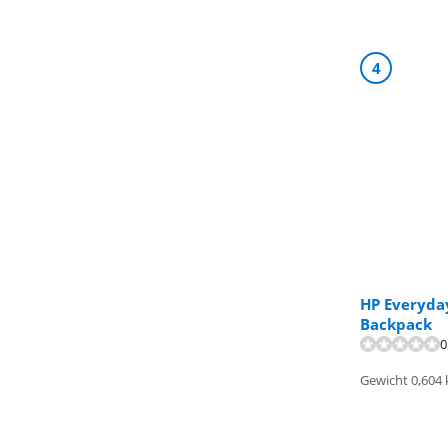
4
HP Everyda
Beoordeling is 
Backpack
0
Gewicht 0,604 