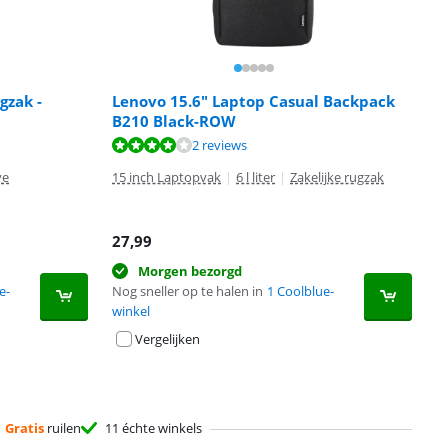
gzak -
Lenovo 15.6" Laptop Casual Backpack
B210 Black-ROW
2 reviews
ve
15 inch Laptopvak
|
6 l liter
|
Zakelijke rugzak
27,99
Morgen bezorgd
e-
Nog sneller op te halen in
1 Coolblue-
winkel
Vergelijken
Gratis
ruilen
11 échte winkels