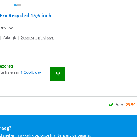
Pro Recycled 15,6 inch
 reviews
|
Zakelijk
|
Geen smart sleeve
ezorgd
te halen in
1 Coolblue-
Voor
23.59
raag?
d snel en makkelijk op
onze klantenservice pagina
.