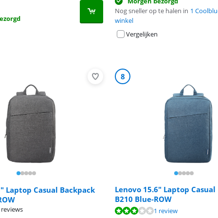
Morgen bezorgd
Nog sneller op te halen in
1 Coolblu
ezorgd
winkel
Vergelijken
8
Lenovo 15.6" Laptop Casual
6" Laptop Casual Backpack
B210 Blue-ROW
-ROW
 reviews
6,0 van de 10, gebaseerd op 1 review.
9,1 van de 10, gebaseerd op 6 reviews.
1 review