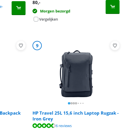
80
,-
e-
Morgen bezorgd
Vergelijken
9
 Backpack
HP Travel 25L 15,6 inch Laptop Rugzak -
Iron Grey
6 reviews