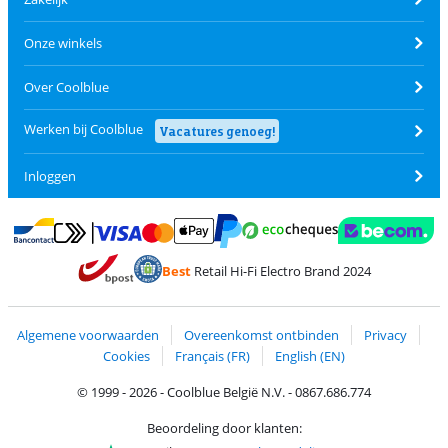
Onze winkels
Over Coolblue
Werken bij Coolblue
Vacatures genoeg!
Inloggen
Betalen met MasterCard en Visa via ClickToPay
Betalen met Ecocheques
Betalen met Bancontact
Betalen met ApplePay
Webshop Trustmar
Betalen met PayPal
Best
Retail Hi-Fi Electro Brand 2024
Trustprofile van Coolblue
Verzending en bezorging met bPost
Algemene voorwaarden
Overeenkomst ontbinden
Privacy
Cookies
Français (FR)
English (EN)
© 1999 - 2026 - Coolblue België N.V. - 0867.686.774
Beoordeling door klanten: