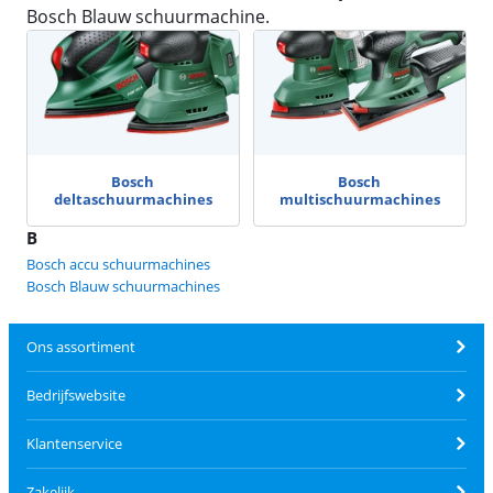
Bosch Blauw schuurmachine.
Bosch
Bosch
deltaschuurmachines
multischuurmachines
B
Bosch accu schuurmachines
Bosch Blauw schuurmachines
Ons assortiment
Bedrijfswebsite
Klantenservice
Zakelijk