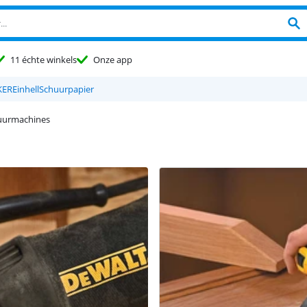
11 échte winkels
Onze app
KER
Einhell
Schuurpapier
uurmachines