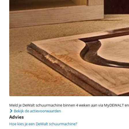
Meld je DeWalt schuurmachine binnen 4 weken aan via MyDEWALT en krij
Bekijk de actievoorwaarden
Advies
Hoe kies je een DeWalt schuurmachine?