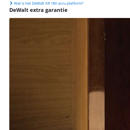
Wat is het DeWalt XR 18V accu platform?
DeWalt extra garantie