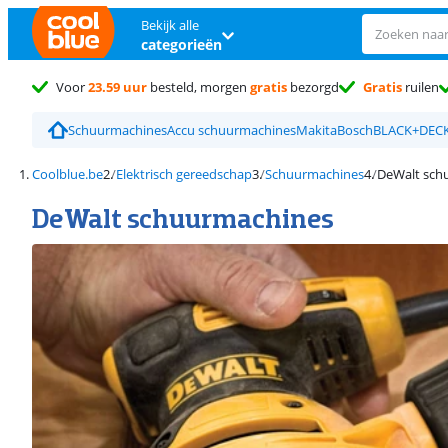
Bekijk alle
categorieën
Voor
23.59 uur
besteld, morgen
gratis
bezorgd
Gratis
ruilen
Schuurmachines
Accu schuurmachines
Makita
Bosch
BLACK+DEC
Coolblue.be
Elektrisch gereedschap
Schuurmachines
DeWalt sch
DeWalt schuurmachines