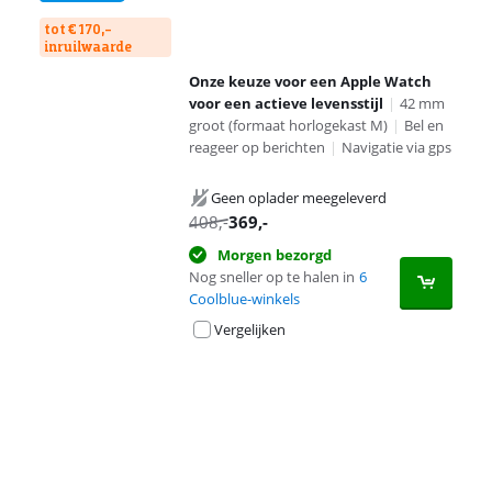
tot € 170,-
inruilwaarde
Onze keuze voor een Apple Watch
voor een actieve levensstijl
|
42 mm
groot (formaat horlogekast M)
|
Bel en
reageer op berichten
|
Navigatie via gps
Geen oplader meegeleverd
408
,-
369
,-
Morgen bezorgd
Nog sneller op te halen in
6
Coolblue-winkels
Vergelijken
Advertentie