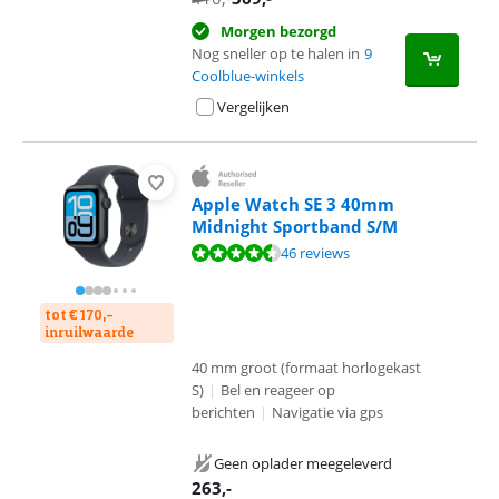
Morgen bezorgd
Nog sneller op te halen in
9
Coolblue-winkels
Vergelijken
Apple Watch SE 3 40mm
Midnight Sportband S/M
Beoordeling is 9,0 van de 10, gebaseerd op 46 reviews.
46 reviews
tot € 170,-
inruilwaarde
40 mm groot (formaat horlogekast
S)
|
Bel en reageer op
berichten
|
Navigatie via gps
Geen oplader meegeleverd
263
,-