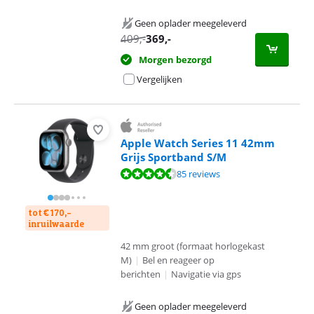
Geen oplader meegeleverd
409
,-
369
,-
Morgen bezorgd
Vergelijken
Apple Watch Series 11 42mm
Grijs Sportband S/M
Beoordeling is 9,2 van de 10, gebaseerd op 85 reviews.
85 reviews
tot € 170,-
inruilwaarde
42 mm groot (formaat horlogekast
M)
|
Bel en reageer op
berichten
|
Navigatie via gps
Geen oplader meegeleverd