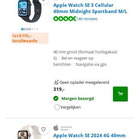
Apple Watch SE 3 Cellular
40mm Midnight Sportband M/L
Beoordeling is 9,0 van de 10, gebaseerd op 46 reviews.
46 reviews
tot € 170,-
inruilwaarde
40 mm groot (formaat horlogekast
S)
|
Bel en reageer op
berichten
|
Navigatie via gps
Geen oplader meegeleverd
319
,-
Morgen bezorgd
Vergelijken
Apple Watch SE 2024 4G 40mm