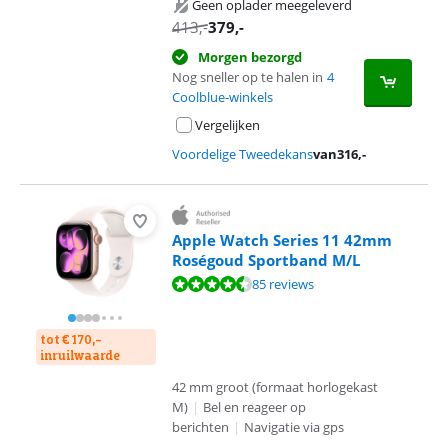
Geen oplader meegeleverd
413
,-
379
,-
Morgen bezorgd
Nog sneller op te halen in
4
Coolblue-winkels
Vergelijken
Voordelige Tweedekans
van
316
,-
Apple Watch Series 11 42mm
Roségoud Sportband M/L
Beoordeling is 9,2 van de 10, gebaseerd op 85 reviews.
85 reviews
tot € 170,-
inruilwaarde
42 mm groot (formaat horlogekast
M)
|
Bel en reageer op
berichten
|
Navigatie via gps