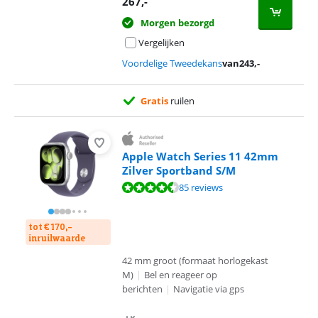
267
,-
Morgen bezorgd
Vergelijken
Voordelige Tweedekans
van
243
,-
Gratis
ruilen
Apple Watch Series 11 42mm
Zilver Sportband S/M
Beoordeling is 9,2 van de 10, gebaseerd op 85 reviews.
85 reviews
tot € 170,-
inruilwaarde
42 mm groot (formaat horlogekast
M)
|
Bel en reageer op
berichten
|
Navigatie via gps