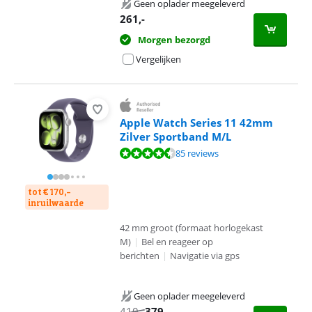
Geen oplader meegeleverd
261
,-
Morgen bezorgd
Vergelijken
Apple Watch Series 11 42mm
Zilver Sportband M/L
Beoordeling is 9,2 van de 10, gebaseerd op 85 reviews.
85 reviews
tot € 170,-
inruilwaarde
42 mm groot (formaat horlogekast
M)
|
Bel en reageer op
berichten
|
Navigatie via gps
Geen oplader meegeleverd
410
,-
379
,-