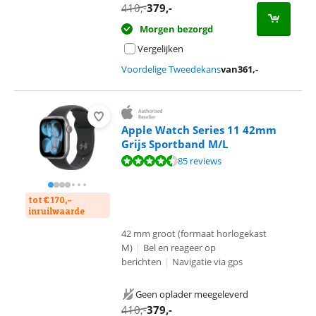
410
,-
379
,-
Morgen bezorgd
Vergelijken
Voordelige Tweedekans
van
361
,-
Apple Watch Series 11 42mm
Grijs Sportband M/L
Beoordeling is 9,2 van de 10, gebaseerd op 85 reviews.
85 reviews
tot € 170,-
inruilwaarde
42 mm groot (formaat horlogekast
M)
|
Bel en reageer op
berichten
|
Navigatie via gps
Geen oplader meegeleverd
410
,-
379
,-