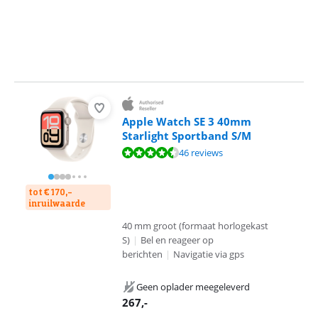
Apple Watch SE 3 40mm
Starlight Sportband S/M
Beoordeling is 9,0 van de 10, gebaseerd op 46 reviews.
46 reviews
tot € 170,-
inruilwaarde
40 mm groot (formaat horlogekast
S)
|
Bel en reageer op
berichten
|
Navigatie via gps
Geen oplader meegeleverd
267
,-