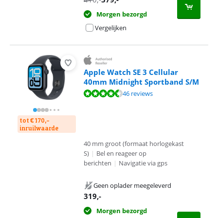
Morgen bezorgd
Vergelijken
Apple Watch SE 3 Cellular
40mm Midnight Sportband S/M
Beoordeling is 9,0 van de 10, gebaseerd op 46 reviews.
46 reviews
tot € 170,-
inruilwaarde
40 mm groot (formaat horlogekast
S)
|
Bel en reageer op
berichten
|
Navigatie via gps
Geen oplader meegeleverd
319
,-
Morgen bezorgd