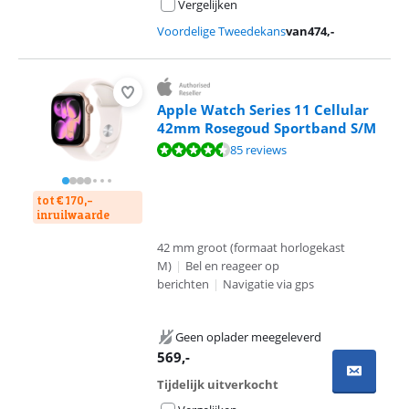
Vergelijken
Voordelige Tweedekans
van
474
,-
Apple Watch Series 11 Cellular
42mm Rosegoud Sportband S/M
Beoordeling is 9,2 van de 10, gebaseerd op 85 reviews.
85 reviews
tot € 170,-
inruilwaarde
42 mm groot (formaat horlogekast
M)
|
Bel en reageer op
berichten
|
Navigatie via gps
Geen oplader meegeleverd
569
,-
Tijdelijk uitverkocht