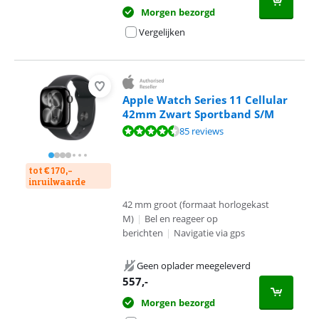
Morgen bezorgd
Vergelijken
Apple Watch Series 11 Cellular
42mm Zwart Sportband S/M
Beoordeling is 9,2 van de 10, gebaseerd op 85 reviews.
85 reviews
tot € 170,-
inruilwaarde
42 mm groot (formaat horlogekast
M)
|
Bel en reageer op
berichten
|
Navigatie via gps
Geen oplader meegeleverd
557
,-
Morgen bezorgd