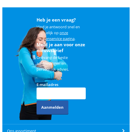
Heb je een vraag?
Vind je antwoord snel en
makkelijk op
onze
klantenservice pagina
.
Meld je aan voor onze
nieuwsbrief
Ontvang de beste
aanbiedingen en
persoonlijk advies.
E-mailadres
Aanmelden
Ons assortiment