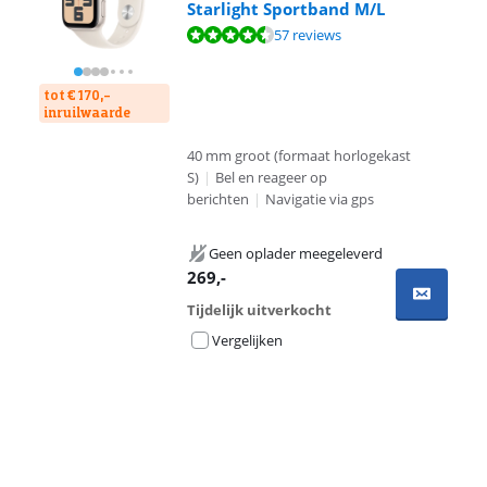
Starlight Sportband M/L
Beoordeling is 8,6 van de 10, gebaseerd op 57 reviews.
57 reviews
tot € 170,-
inruilwaarde
40 mm groot (formaat horlogekast
S)
|
Bel en reageer op
berichten
|
Navigatie via gps
Geen oplader meegeleverd
269
,-
Tijdelijk uitverkocht
Vergelijken
Advertentie