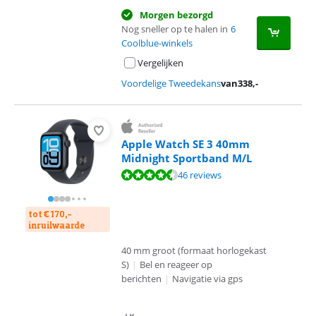
Morgen bezorgd
Nog sneller op te halen in
6
Coolblue-winkels
Vergelijken
Voordelige Tweedekans
van
338
,-
Apple Watch SE 3 40mm
Midnight Sportband M/L
Beoordeling is 9,0 van de 10, gebaseerd op 46 reviews.
46 reviews
tot € 170,-
inruilwaarde
40 mm groot (formaat horlogekast
S)
|
Bel en reageer op
berichten
|
Navigatie via gps