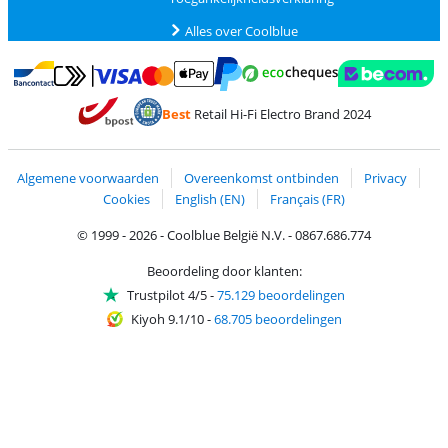
Alles over Coolblue
Betalen met MasterCard en Visa via ClickToPay
Betalen met Ecocheques
Betalen met Bancontact
Betalen met ApplePay
Webshop Trustmar
Betalen met PayPal
Best
Retail Hi-Fi Electro Brand 2024
Trustprofile van Coolblue
Verzending en bezorging met bPost
Algemene voorwaarden
Overeenkomst ontbinden
Privacy
Cookies
English (EN)
Français (FR)
© 1999 - 2026 - Coolblue België N.V. - 0867.686.774
Beoordeling door klanten:
Trustpilot 4/5
-
75.129 beoordelingen
Kiyoh 9.1/10
-
68.705 beoordelingen