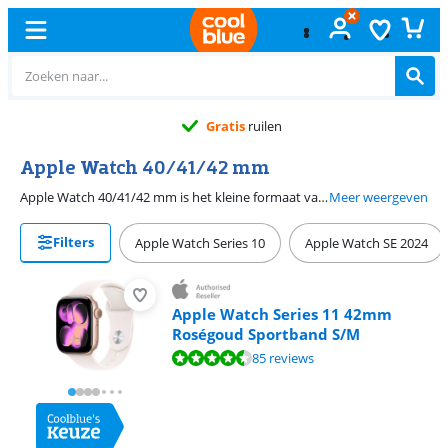
Gratis
ruilen
Apple Watch 40/41/42 mm
Apple Watch 40/41/42 mm is het kleine formaat van Apple Watch smartwatches. Je vindt hier Apple Watch voor dames en heren. Een kleine Apple Watch is geschikt voor jou als jouw pols tussen 13 en 17 centimeter is. Zo sluit de horlogekast het best aan. Het kleine formaat van Apple Watch 10 is 42 millimeter. Het kleine formaat van Apple Watch SE is 40 millimeter.
Meer weergeven
Filters
Apple Watch Series 10
Apple Watch SE 2024
Apple Watch Series 11 42mm
Roségoud Sportband S/M
Beoordeling is 9,2 van de 10, gebaseerd op 85 reviews.
85 reviews