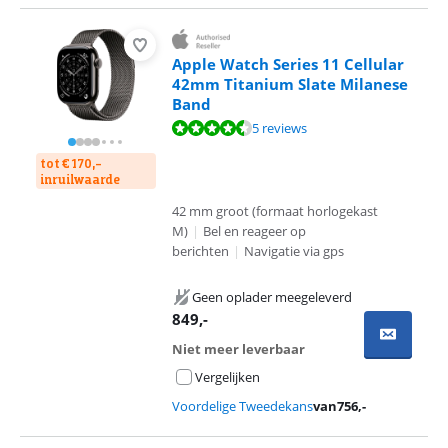
Apple Watch Series 11 Cellular
42mm Titanium Slate Milanese
Band
Beoordeling is 9,3 van de 10, gebaseerd op 5 reviews.
5 reviews
tot € 170,-
inruilwaarde
42 mm groot (formaat horlogekast
M)
|
Bel en reageer op
berichten
|
Navigatie via gps
Geen oplader meegeleverd
849
,-
Niet meer leverbaar
Vergelijken
Voordelige Tweedekans
van
756
,-