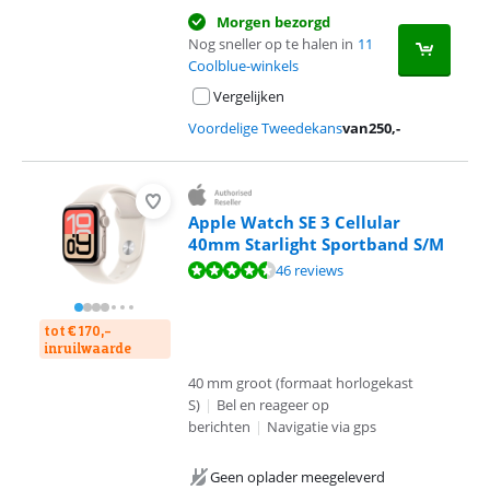
Morgen bezorgd
Nog sneller op te halen in
11
Coolblue-winkels
Vergelijken
Voordelige Tweedekans
van
250
,-
Apple Watch SE 3 Cellular
40mm Starlight Sportband S/M
Beoordeling is 9,0 van de 10, gebaseerd op 46 reviews.
46 reviews
tot € 170,-
inruilwaarde
40 mm groot (formaat horlogekast
S)
|
Bel en reageer op
berichten
|
Navigatie via gps
Geen oplader meegeleverd