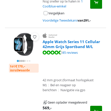
Nog sneller op te halen in
1
Coolblue-winkel
Vergelijken
Voordelige Tweedekans
van
291
,-
Apple Watch Series 11 Cellular
42mm Grijs Sportband M/L
Beoordeling is 9,2 van de 10, gebaseerd op 85 reviews.
85 reviews
tot € 170,-
inruilwaarde
42 mm groot (formaat horlogekast
M)
|
Bel en reageer op
berichten
|
Navigatie via gps
Geen oplader meegeleverd
569
,-