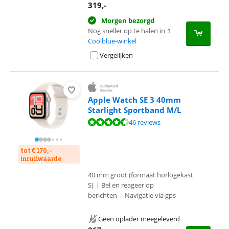
319
,-
Morgen bezorgd
Nog sneller op te halen in
1
Coolblue-winkel
Vergelijken
Apple Watch SE 3 40mm
Starlight Sportband M/L
Beoordeling is 9,0 van de 10, gebaseerd op 46 reviews.
46 reviews
tot € 170,-
inruilwaarde
40 mm groot (formaat horlogekast
S)
|
Bel en reageer op
berichten
|
Navigatie via gps
Geen oplader meegeleverd