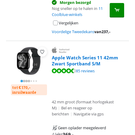
Morgen bezorgd
Nog sneller op te halen in
11
Coolblue-winkels
Vergelijken
Voordelige Tweedekans
van
237
,-
Apple Watch Series 11 42mm
Zwart Sportband S/M
Beoordeling is 9,2 van de 10, gebaseerd op 85 reviews.
85 reviews
tot € 170,-
inruilwaarde
42 mm groot (formaat horlogekast
M)
|
Bel en reageer op
berichten
|
Navigatie via gps
Geen oplader meegeleverd
410
,-
369
,-