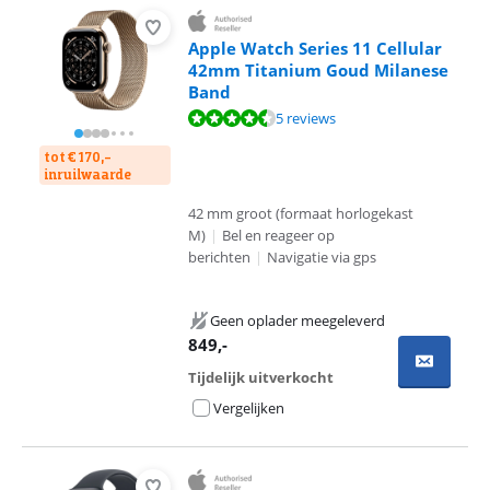
Apple Watch Series 11 Cellular
42mm Titanium Goud Milanese
Band
Beoordeling is 9,3 van de 10, gebaseerd op 5 reviews.
5 reviews
tot € 170,-
inruilwaarde
42 mm groot (formaat horlogekast
M)
|
Bel en reageer op
berichten
|
Navigatie via gps
Geen oplader meegeleverd
849
,-
Tijdelijk uitverkocht
Vergelijken