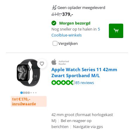
Geen oplader meegeleverd
410
,-
379
,-
Morgen bezorgd
Nog sneller op te halen in
5
Coolblue-winkels
Vergelijken
Apple Watch Series 11 42mm
Zwart Sportband M/L
Beoordeling is 9,2 van de 10, gebaseerd op 85 reviews.
85 reviews
tot € 170,-
inruilwaarde
42 mm groot (formaat horlogekast
M)
|
Bel en reageer op
berichten
|
Navigatie via gps