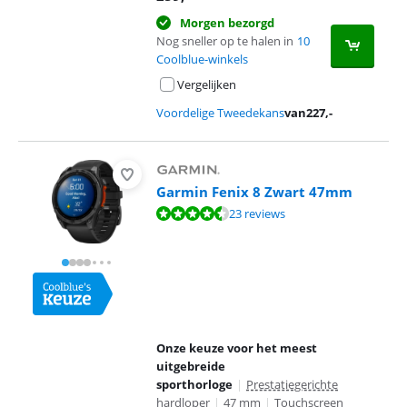
Morgen bezorgd
Nog sneller op te halen in
10
Coolblue-winkels
Vergelijken
Voordelige Tweedekans
van
227
,-
Garmin Fenix 8 Zwart 47mm
Beoordeling is 8,7 van de 10, gebaseerd op 23 reviews.
23 reviews
Onze keuze voor het meest
uitgebreide
sporthorloge
|
Prestatiegerichte
hardloper
|
47 mm
|
Touchscreen