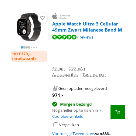
Apple Watch Ultra 3 Cellular
49mm Zwart Milanese Band M
Beoordeling is 9,7 van de 10, gebaseerd op 7 reviews.
7 reviews
tot € 170,-
inruilwaarde
49 mm
|
599 mAh
Accucapaciteit
|
Touchscreen
Geen oplader meegeleverd
971
,-
Morgen bezorgd
Nog sneller op te halen in
7
Coolblue-winkels
Vergelijken
Voordelige Tweedekans
van
886
,-