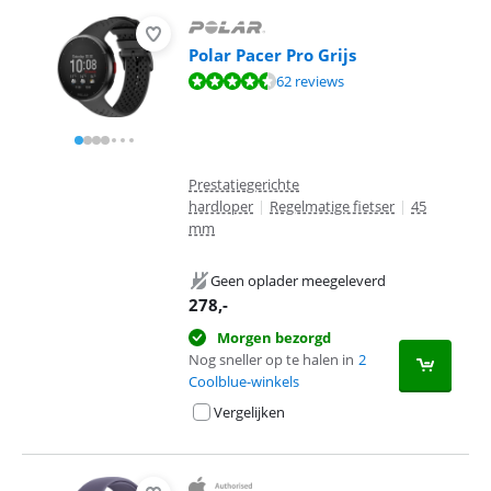
Polar Pacer Pro Grijs
Beoordeling is 8,9 van de 10, gebaseerd op 62 reviews.
62 reviews
Prestatiegerichte
hardloper
|
Regelmatige fietser
|
45
mm
Geen oplader meegeleverd
278
,-
Morgen bezorgd
Nog sneller op te halen in
2
Coolblue-winkels
Vergelijken