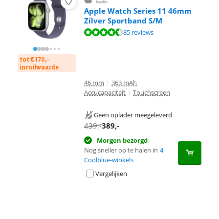
Apple Watch Series 11 46mm
Zilver Sportband S/M
Beoordeling is 9,2 van de 10, gebaseerd op 85 reviews.
85 reviews
tot € 170,-
inruilwaarde
46 mm
|
363 mAh
Accucapaciteit
|
Touchscreen
Geen oplader meegeleverd
439
,-
389
,-
Morgen bezorgd
Nog sneller op te halen in
4
Coolblue-winkels
Vergelijken
Advertentie