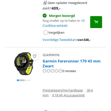
Geen oplader meegeleverd
433
,-
409
,-
Morgen bezorgd
Nog sneller op te halen in
10
Coolblue-winkels
Vergelijken
Voordelige Tweedekans
van
348
,-
Garmin Forerunner 170 43 mm
Zwart
0 reviews
Prestatiegerichte hardloper
|
30,4
mm
|
0,18 Ah Accucapaciteit