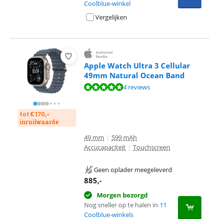
Coolblue-winkel
Vergelijken
Apple Watch Ultra 3 Cellular
49mm Natural Ocean Band
Beoordeling is 9,7 van de 10, gebaseerd op 4 reviews.
4 reviews
tot € 170,-
inruilwaarde
49 mm
|
599 mAh
Accucapaciteit
|
Touchscreen
Geen oplader meegeleverd
885
,-
Morgen bezorgd
Nog sneller op te halen in
11
Coolblue-winkels