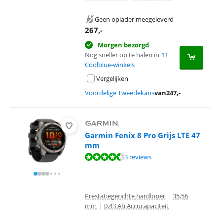
Geen oplader meegeleverd
267
,-
Morgen bezorgd
Nog sneller op te halen in
11
Coolblue-winkels
Vergelijken
Voordelige Tweedekans
van
247
,-
Garmin Fenix 8 Pro Grijs LTE 47
mm
Beoordeling is 9,2 van de 10, gebaseerd op 3 reviews.
3 reviews
Prestatiegerichte hardloper
|
35,56
mm
|
0,43 Ah Accucapaciteit