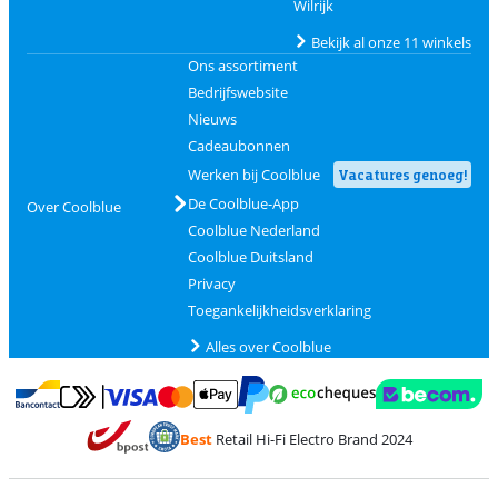
Wilrijk
Bekijk al onze 11 winkels
Ons assortiment
Bedrijfswebsite
Nieuws
Cadeaubonnen
Werken bij Coolblue
Vacatures genoeg!
De Coolblue-App
Over Coolblue
Coolblue Nederland
Coolblue Duitsland
Privacy
Toegankelijkheidsverklaring
Alles over Coolblue
Betalen met MasterCard en Visa via ClickToPay
Betalen met Ecocheques
Betalen met Bancontact
Betalen met ApplePay
Webshop Trustmar
Betalen met PayPal
Best
Retail Hi-Fi Electro Brand 2024
Trustprofile van Coolblue
Verzending en bezorging met bPost