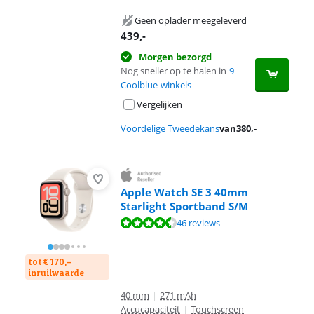
Geen oplader meegeleverd
439
,-
Morgen bezorgd
Nog sneller op te halen in
9
Coolblue-winkels
Vergelijken
Voordelige Tweedekans
van
380
,-
Apple Watch SE 3 40mm
Starlight Sportband S/M
Beoordeling is 9,0 van de 10, gebaseerd op 46 reviews.
46 reviews
tot € 170,-
inruilwaarde
40 mm
|
271 mAh
Accucapaciteit
|
Touchscreen