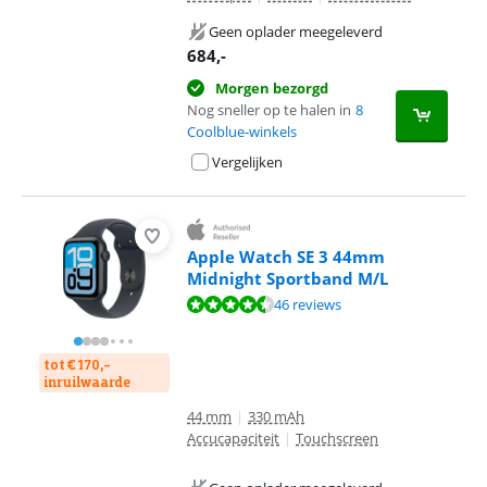
Geen oplader meegeleverd
684
,-
Morgen bezorgd
Nog sneller op te halen in
8
Coolblue-winkels
Vergelijken
Apple Watch SE 3 44mm
Midnight Sportband M/L
Beoordeling is 9,0 van de 10, gebaseerd op 46 reviews.
46 reviews
tot € 170,-
inruilwaarde
44 mm
|
330 mAh
Accucapaciteit
|
Touchscreen