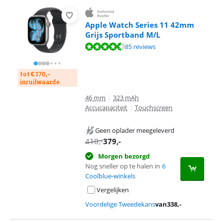
Apple Watch Series 11 42mm
Grijs Sportband M/L
Beoordeling is 9,2 van de 10, gebaseerd op 85 reviews.
85 reviews
tot € 170,-
inruilwaarde
46 mm
|
323 mAh
Accucapaciteit
|
Touchscreen
Geen oplader meegeleverd
410
,-
379
,-
Morgen bezorgd
Nog sneller op te halen in
6
Coolblue-winkels
Vergelijken
Voordelige Tweedekans
van
338
,-