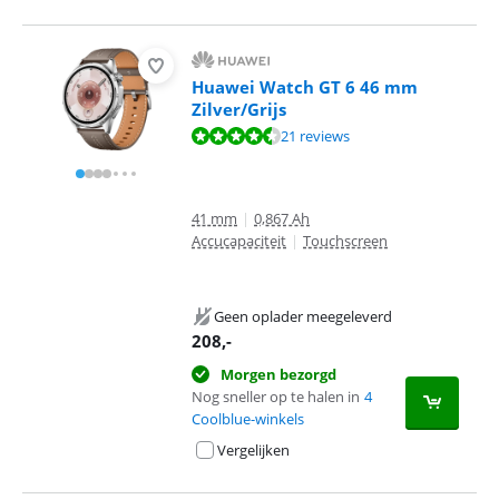
Huawei Watch GT 6 46 mm
Zilver/Grijs
Beoordeling is 9,3 van de 10, gebaseerd op 21 reviews.
21 reviews
41 mm
|
0,867 Ah
Accucapaciteit
|
Touchscreen
Geen oplader meegeleverd
208
,-
Morgen bezorgd
Nog sneller op te halen in
4
Coolblue-winkels
Vergelijken