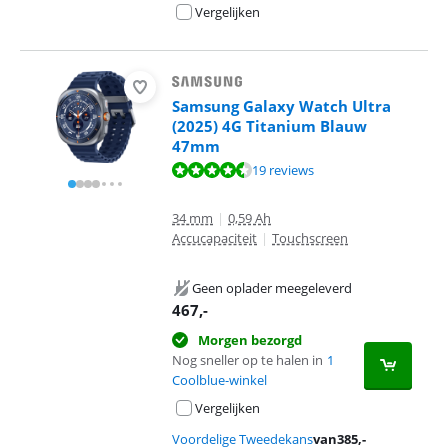
Vergelijken
Samsung Galaxy Watch Ultra
(2025) 4G Titanium Blauw
47mm
Beoordeling is 8,7 van de 10, gebaseerd op 19 reviews.
19 reviews
34 mm
|
0,59 Ah
Accucapaciteit
|
Touchscreen
Geen oplader meegeleverd
467
,-
Morgen bezorgd
Nog sneller op te halen in
1
Coolblue-winkel
Vergelijken
Voordelige Tweedekans
van
385
,-