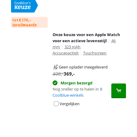
tot € 170,-
inruilwaarde
Onze keuze voor een Apple Watch
voor een actieve levensstijl
|
46
mm
|
323 mAh
Accucapaciteit
|
Touchscreen
Geen oplader meegeleverd
408
,-
369
,-
Morgen bezorgd
Nog sneller op te halen in
8
Coolblue-winkels
Vergelijken
Advertentie