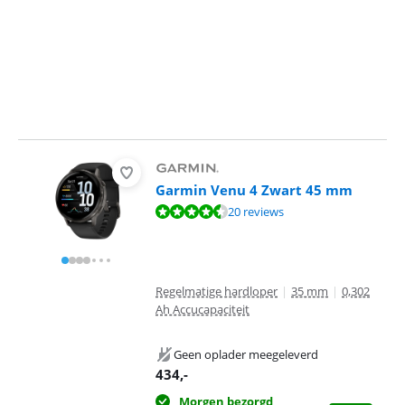
Garmin Venu 4 Zwart 45 mm
Beoordeling is 9,0 van de 10, gebaseerd op 20 reviews.
20 reviews
Regelmatige hardloper
|
35 mm
|
0,302
Ah Accucapaciteit
Geen oplader meegeleverd
434
,-
Morgen bezorgd