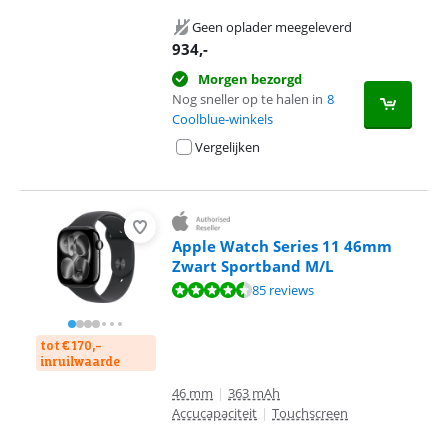
Geen oplader meegeleverd
934
,-
Morgen bezorgd
Nog sneller op te halen in
8
Coolblue-winkels
Vergelijken
Apple Watch Series 11 46mm
Zwart Sportband M/L
Beoordeling is 9,2 van de 10, gebaseerd op 85 reviews.
85 reviews
tot € 170,-
inruilwaarde
46 mm
|
363 mAh
Accucapaciteit
|
Touchscreen