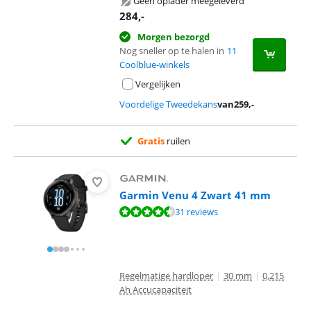
Geen oplader meegeleverd
284
,-
Morgen bezorgd
Nog sneller op te halen in
11
Coolblue-winkels
Vergelijken
Voordelige Tweedekans
van
259
,-
Gratis
ruilen
Garmin Venu 4 Zwart 41 mm
Beoordeling is 9,4 van de 10, gebaseerd op 31 reviews.
31 reviews
Regelmatige hardloper
|
30 mm
|
0,215
Ah Accucapaciteit