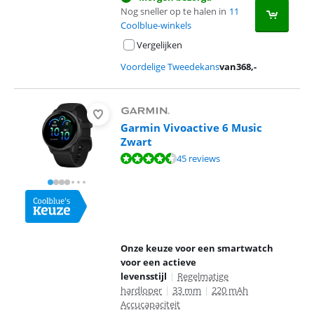
Nog sneller op te halen in
11
Coolblue-winkels
Vergelijken
Voordelige Tweedekans
van
368
,-
Garmin Vivoactive 6 Music
Zwart
Beoordeling is 8,7 van de 10, gebaseerd op 45 reviews.
45 reviews
Onze keuze voor een smartwatch
voor een actieve
levensstijl
|
Regelmatige
hardloper
|
33 mm
|
220 mAh
Accucapaciteit