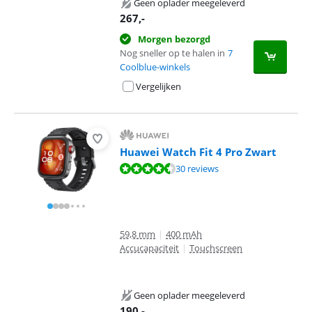
Geen oplader meegeleverd
267
,-
Morgen bezorgd
Nog sneller op te halen in
7
Coolblue-winkels
Vergelijken
Huawei Watch Fit 4 Pro Zwart
Beoordeling is 8,6 van de 10, gebaseerd op 30 reviews.
30 reviews
59,8 mm
|
400 mAh
Accucapaciteit
|
Touchscreen
Geen oplader meegeleverd
190
,-