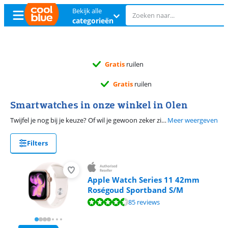
Bekijk alle
categorieën
Gratis
ruilen
Gratis
ruilen
Smartwatches in onze winkel in Olen
Twijfel je nog bij je keuze? Of wil je gewoon zeker zijn over de kleur? In onze winkel kan je het zelf ontdekken. Op deze pagina vind je alle smartwatches, wearables en sporthorloges die je kan testen in Olen.
Meer weergeven
Filters
Apple Watch Series 11 42mm
Roségoud Sportband S/M
Beoordeling is 9,2 van de 10, gebaseerd op 85 reviews.
85 reviews