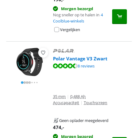
Morgen bezorgd
Nog sneller op te halen in
4
Coolblue-winkels
Vergelijken
Polar Vantage V3 Zwart
Beoordeling is 9,2 van de 10, gebaseerd op 8 reviews.
8 reviews
35 mm
|
0,488 Ah
Accucapaciteit
|
Touchscreen
Geen oplader meegeleverd
474
,-
Morgen bezorgd