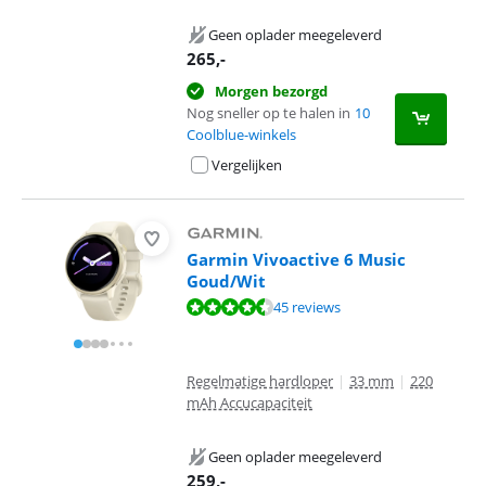
Geen oplader meegeleverd
265
,-
Morgen bezorgd
Nog sneller op te halen in
10
Coolblue-winkels
Vergelijken
Garmin Vivoactive 6 Music
Goud/Wit
Beoordeling is 8,7 van de 10, gebaseerd op 45 reviews.
45 reviews
Regelmatige hardloper
|
33 mm
|
220
mAh Accucapaciteit
Geen oplader meegeleverd
259
,-