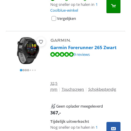
Nog sneller op te halen in
1
Coolblue-winkel
Vergelijken
Garmin Forerunner 265 Zwart
Beoordeling is 9,5 van de 10, gebaseerd op 9 reviews.
9 reviews
32,5
mm
|
Touchscreen
|
Schokbestendig
Geen oplader meegeleverd
367
,-
Tijdelijk uitverkocht
Nog sneller op te halen in
1