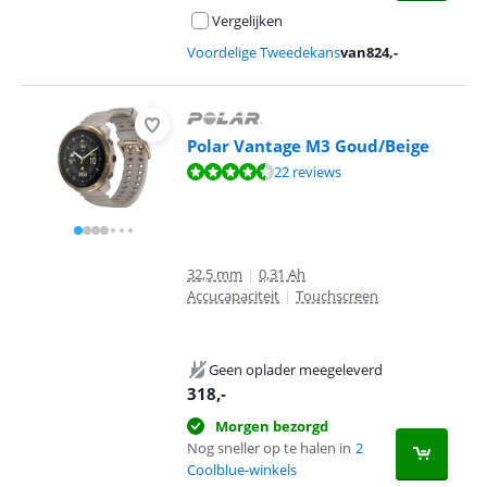
Vergelijken
Voordelige Tweedekans
van
824
,-
Polar Vantage M3 Goud/Beige
Beoordeling is 8,7 van de 10, gebaseerd op 22 reviews.
22 reviews
32,5 mm
|
0,31 Ah
Accucapaciteit
|
Touchscreen
Geen oplader meegeleverd
318
,-
Morgen bezorgd
Nog sneller op te halen in
2
Coolblue-winkels