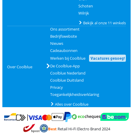
Schoten
Wilrijk
Bekijk al onze 11 winkels
Ons assortiment
Bedrijfswebsite
Nieuws
Cadeaubonnen
Werken bij Coolblue
Vacatures genoeg!
De Coolblue-App
Over Coolblue
Coolblue Nederland
Coolblue Duitsland
Privacy
Toegankelijkheidsverklaring
Alles over Coolblue
Betalen met MasterCard en Visa via ClickToPay
Betalen met Ecocheques
Betalen met Bancontact
Betalen met ApplePay
Webshop Trustmar
Betalen met PayPal
Best
Retail Hi-Fi Electro Brand 2024