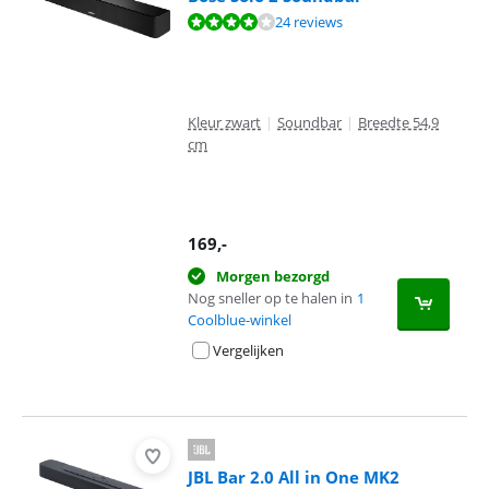
Beoordeling is 8,4 van de 10, gebaseerd op 24 reviews.
24 reviews
Kleur zwart
|
Soundbar
|
Breedte 54,9
cm
169
,-
Morgen bezorgd
Nog sneller op te halen in
1
Coolblue-winkel
Vergelijken
JBL Bar 2.0 All in One MK2