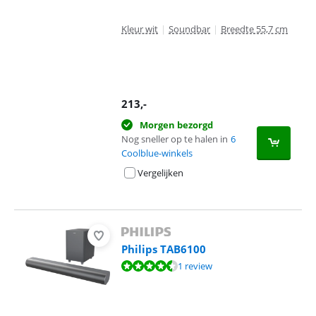
Kleur wit
|
Soundbar
|
Breedte 55,7 cm
213
,-
Morgen bezorgd
Nog sneller op te halen in
6
Coolblue-winkels
Vergelijken
Philips TAB6100
Beoordeling is 8,8 van de 10, gebaseerd op 1 review.
1 review