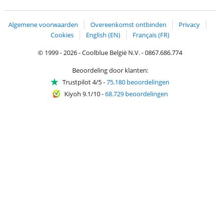
Trustprofile van Coolblue
Verzending en bezorging met bPost
Algemene voorwaarden
Overeenkomst ontbinden
Privacy
Cookies
English (EN)
Français (FR)
© 1999 - 2026 - Coolblue België N.V. - 0867.686.774
Beoordeling door klanten:
Trustpilot 4/5
-
75.180 beoordelingen
Kiyoh 9.1/10
-
68.729 beoordelingen