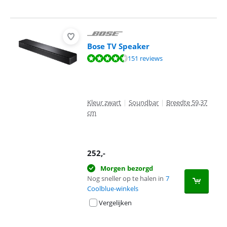
Bose TV Speaker
Beoordeling is 8,7 van de 10, gebaseerd op 151 reviews.
151 reviews
Kleur zwart
|
Soundbar
|
Breedte 59,37
cm
252
,-
Morgen bezorgd
Nog sneller op te halen in
7
Coolblue-winkels
Vergelijken