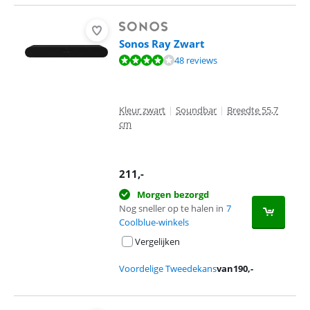
Sonos Ray Zwart
Beoordeling is 8,3 van de 10, gebaseerd op 48 reviews.
48 reviews
Kleur zwart
|
Soundbar
|
Breedte 55,7
cm
211
,-
Morgen bezorgd
Nog sneller op te halen in
7
Coolblue-winkels
Vergelijken
Voordelige Tweedekans
van
190
,-