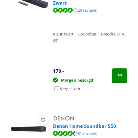
Zwart
Beoordeling is 8,2 van de 10, gebaseerd op 20 reviews.
20 reviews
Kleur zwart
|
Soundbar
|
Breedte 61,4
cm
170
,-
Morgen bezorgd
Vergelijken
Denon Home Soundbar 550
Beoordeling is 8,6 van de 10, gebaseerd op 31 reviews.
31 reviews