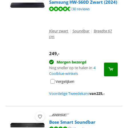
Samsung HW-S60D Zwart (2024)
Beoordeling is 8,5 van de 10, gebaseerd op 30 reviews.
30 reviews
Kleur zwart
|
Soundbar
|
Breedte 67
cm
249
,-
Morgen bezorgd
Nog sneller op te halen in
4
Coolblue-winkels
Vergelijken
Voordelige Tweedekans
van
225
,-
Bose Smart Soundbar