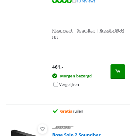
Beoordeling is 8,1 van de 10, gebaseerd op 10 reviews.
10 reviews
Kleur zwart
|
Soundbar
|
Breedte 69,44
cm
461
,-
Morgen bezorgd
Vergelijken
Gratis
ruilen
Bose Solo 2 Soundbar