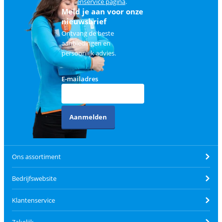
klantenservice pagina
.
Meld je aan voor onze
nieuwsbrief
Ontvang de beste
aanbiedingen en
persoonlijk advies.
E-mailadres
Aanmelden
Ons assortiment
Bedrijfswebsite
Klantenservice
Zakelijk