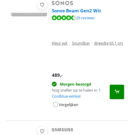
Sonos Beam Gen2 Wit
Beoordeling is 9,1 van de 10, gebaseerd op 29 reviews.
29 reviews
Kleur wit
|
Soundbar
|
Breedte 65,1 cm
489
,-
Morgen bezorgd
Nog sneller op te halen in
1
Coolblue-winkel
Vergelijken