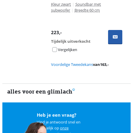
Kleur zwart
|
Soundbar met
subwoofer
|
Breedte 60 cm
223
,-
Tijdelijk uitverkocht
Vergelijken
Voordelige Tweedekans
van
163
,-
alles voor een glimlach
1
Heb je een vraag?
Vind je antwoord snel en
makkelijk op
onze