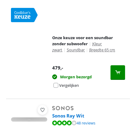
Onze keuze voor een soundbar
zonder subwoofer
|
Kleur
zwart
|
Soundbar
|
Breedte 65 cm
479
,-
Morgen bezorgd
Vergelijken
Sonos Ray Wit
Beoordeling is 8,3 van de 10, gebaseerd op 48 reviews.
48 reviews