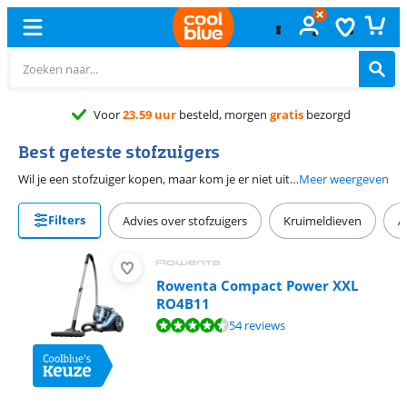
Gratis
ruilen
Best geteste stofzuigers
Wil je een stofzuiger kopen, maar kom je er niet uit? Hier vind je stofzuigers die door de Consumentenbond en Kieskeurig zijn verkozen tot Best geteste stofzuigers, Beste koop of Best reviewed. Deze stofzuigers zijn dus door de consumenten beoordeeld als best geteste stofzuigers en aan strenge tests onderworpen.
Meer weergeven
Filters
Advies over stofzuigers
Kruimeldieven
A
Rowenta Compact Power XXL
RO4B11
Beoordeling is 8,5 van de 10, gebaseerd op 54 reviews.
54 reviews