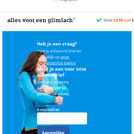
alles voor een glimlach
Heb je een vraag?
Vind je antwoord snel en
makkelijk op
onze
klantenservice pagina
.
Meld je aan voor onze
nieuwsbrief
Ontvang de beste
aanbiedingen en
persoonlijk advies.
E-mailadres
Aanmelden