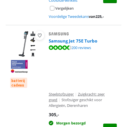
Coolblue-winkels
Vergelijken
Voordelige Tweedekans
van
225
,-
Samsung Jet 75E Turbo
Beoordeling is 8,6 van de 10, gebaseerd op 200 reviews.
200 reviews
batterij
cadeau
Steelstofzuiger
|
Zuigkracht: zeer
goed
|
Stofzuiger geschikt voor
Allergieën, Dierenharen
305
,-
Morgen bezorgd