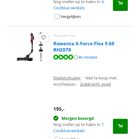
Nog sneller op te halen in
4
Coolblue-winkels
Vergelijken
Rowenta X-Force Flex 9.60
RH2078
Beoordeling is 8,4 van de 10, gebaseerd op 46 reviews.
46 reviews
Steelstofzuiger
|
Niet te koop met
ecocheques
|
Zuigkracht: goed
195
,-
Morgen bezorgd
Nog sneller op te halen in
7
Coolblue-winkels