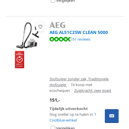
Vergelijken
AEG AL51C2SW CLEAN 5000
Beoordeling is 8,6 van de 10, gebaseerd op 51 reviews.
51 reviews
Stofzuiger zonder zak, Traditionele
stofzuiger
|
Te koop met
ecocheques
|
Zuigkracht: zeer goed
151
,-
Tijdelijk uitverkocht
Nog sneller op te halen in
1
Coolblue-winkel
Vergelijken