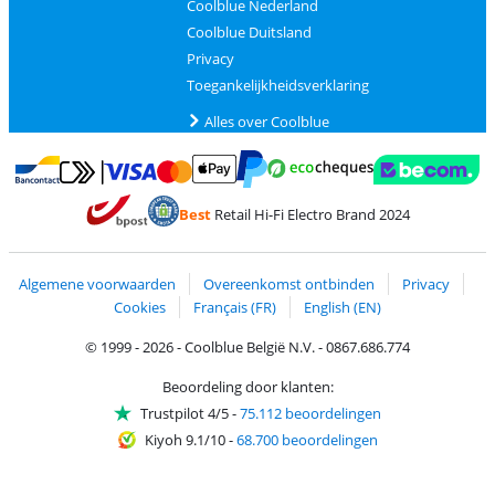
Coolblue Nederland
Coolblue Duitsland
Privacy
Toegankelijkheidsverklaring
Alles over Coolblue
Betalen met MasterCard en Visa via ClickToPay
Betalen met Ecocheques
Betalen met Bancontact
Betalen met ApplePay
Webshop Trustmar
Betalen met PayPal
Best
Retail Hi-Fi Electro Brand 2024
Trustprofile van Coolblue
Verzending en bezorging met bPost
Algemene voorwaarden
Overeenkomst ontbinden
Privacy
Cookies
Français (FR)
English (EN)
© 1999 - 2026 - Coolblue België N.V. - 0867.686.774
Beoordeling door klanten:
Trustpilot 4/5
-
75.112 beoordelingen
Kiyoh 9.1/10
-
68.700 beoordelingen