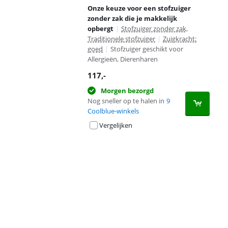
Onze keuze voor een stofzuiger
zonder zak die je makkelijk
opbergt
|
Stofzuiger zonder zak,
Traditionele stofzuiger
|
Zuigkracht:
goed
|
Stofzuiger geschikt voor
Allergieën, Dierenharen
117
,-
Morgen bezorgd
Nog sneller op te halen in
9
Coolblue-winkels
Vergelijken
Advertentie