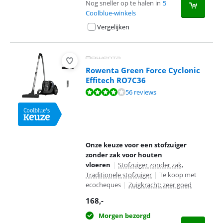
Nog sneller op te halen in
5
Coolblue-winkels
Vergelijken
Rowenta Green Force Cyclonic
Effitech RO7C36
Beoordeling is 7,7 van de 10, gebaseerd op 56 reviews.
56 reviews
Onze keuze voor een stofzuiger
zonder zak voor houten
vloeren
|
Stofzuiger zonder zak,
Traditionele stofzuiger
|
Te koop met
ecocheques
|
Zuigkracht: zeer goed
168
,-
Morgen bezorgd