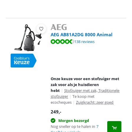
AEG AB81A2DG 8000 Animal
Beoordeling is 8,9 van de 10, gebaseerd op 138 reviews.
138 reviews
Onze keuze voor een stofzuiger met
zak voor als je huisdieren
hebt
|
Stofzuiger met zak, Traditionele
stofzuiger
|
Te koop met
ecocheques
|
Zuigkracht: zeer goed
249
,-
Morgen bezorgd
Nog sneller op te halen in
7