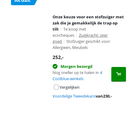
Onze keuze voor een stofzuiger met
zak die je gemakkelijk de trap op
tilt
|
Te koop met
ecocheques
|
Zuigkracht: zeer
goed
|
Stofzuiger geschikt voor
Allergieën, Meubels
252
,-
Morgen bezorgd
Nog sneller op te halen in
4
Coolblue-winkels
Vergelijken
Voordelige Tweedekans
van
230
,-
Advertentie