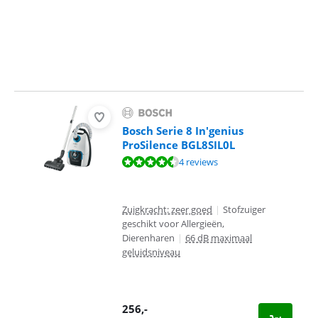
Bosch Serie 8 In'genius
ProSilence BGL8SIL0L
Beoordeling is 8,8 van de 10, gebaseerd op 4 reviews.
4 reviews
Zuigkracht: zeer goed
|
Stofzuiger
geschikt voor Allergieën,
Dierenharen
|
66 dB maximaal
geluidsniveau
256
,-