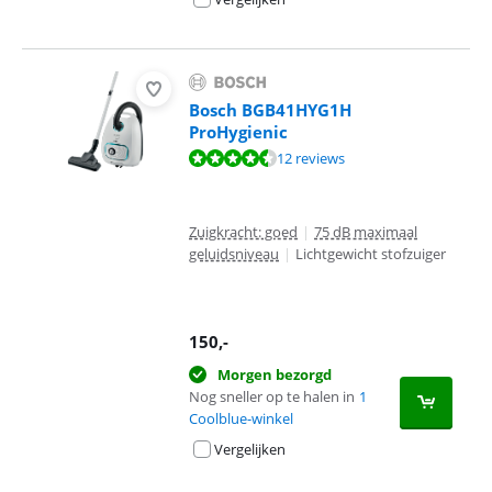
Bosch BGB41HYG1H
ProHygienic
Beoordeling is 9,1 van de 10, gebaseerd op 12 reviews.
12 reviews
Zuigkracht: goed
|
75 dB maximaal
geluidsniveau
|
Lichtgewicht stofzuiger
150
,-
Morgen bezorgd
Nog sneller op te halen in
1
Coolblue-winkel
Vergelijken