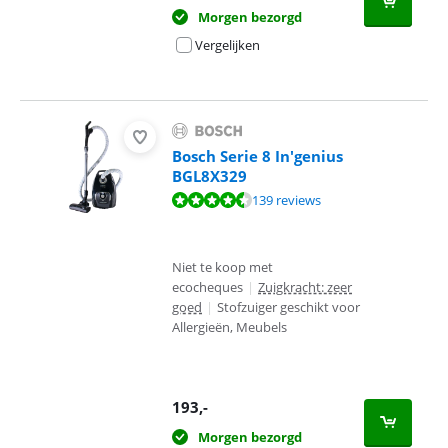
Morgen bezorgd
Vergelijken
Bosch Serie 8 In'genius
BGL8X329
Beoordeling is 8,8 van de 10, gebaseerd op 139 reviews.
139 reviews
Niet te koop met
ecocheques
|
Zuigkracht: zeer
goed
|
Stofzuiger geschikt voor
Allergieën, Meubels
193
,-
Morgen bezorgd