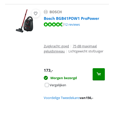
Bosch BGB41POW1 ProPower
Beoordeling is 9,1 van de 10, gebaseerd op 12 reviews.
12 reviews
Zuigkracht: goed
|
75 dB maximaal
geluidsniveau
|
Lichtgewicht stofzuiger
173
,-
Morgen bezorgd
Vergelijken
Voordelige Tweedekans
van
156
,-