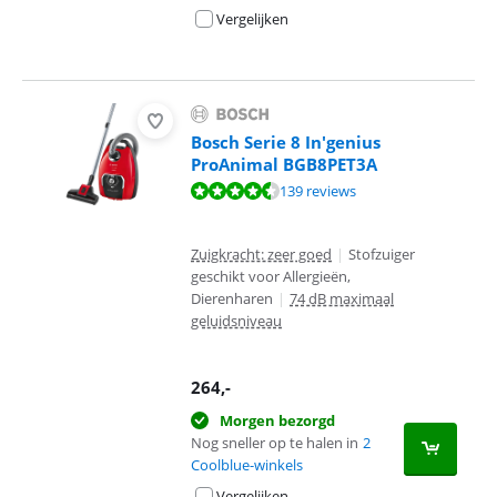
Vergelijken
Bosch Serie 8 In'genius
ProAnimal BGB8PET3A
Beoordeling is 8,8 van de 10, gebaseerd op 139 reviews.
139 reviews
Zuigkracht: zeer goed
|
Stofzuiger
geschikt voor Allergieën,
Dierenharen
|
74 dB maximaal
geluidsniveau
264
,-
Morgen bezorgd
Nog sneller op te halen in
2
Coolblue-winkels
Vergelijken