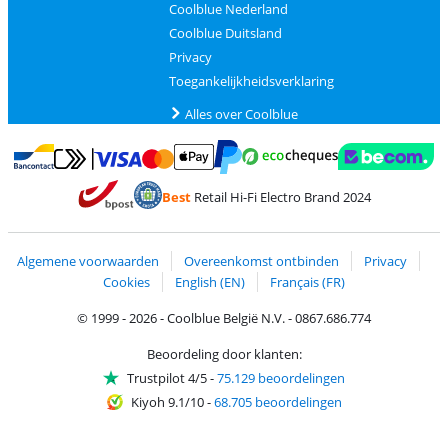
Coolblue Nederland
Coolblue Duitsland
Privacy
Toegankelijkheidsverklaring
Alles over Coolblue
Betalen met MasterCard en Visa via ClickToPay
Betalen met Ecocheques
Betalen met Bancontact
Betalen met ApplePay
Webshop Trustmar
Betalen met PayPal
Best
Retail Hi-Fi Electro Brand 2024
Trustprofile van Coolblue
Verzending en bezorging met bPost
Algemene voorwaarden
Overeenkomst ontbinden
Privacy
Cookies
English (EN)
Français (FR)
© 1999 - 2026 - Coolblue België N.V. - 0867.686.774
Beoordeling door klanten:
Trustpilot 4/5
-
75.129 beoordelingen
Kiyoh 9.1/10
-
68.705 beoordelingen