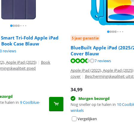
e Smart Tri-Fold Apple iPad
5 jaar garantie
) Book Case Blauw
BlueBuilt Apple iPad (2025/
7,4 van de 10, gebaseerd op 20 reviews.
0 reviews
Cover Blauw
6,7 van de 10, gebaseerd op 7 reviews.
7 reviews
2), Apple iPad (2025)
|
Book
mingskwaliteit goed
Apple iPad (2022), Apple iPad (2025)
cover
|
Beschermingskwaliteit uits
34,99
ezorgd
Morgen bezorgd
te halen in
9 Coolblue-
Nog sneller op te halen in
10 Coolbl
winkels
Vergelijken