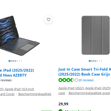
Just In Case Smart Tri-Fold 
e iPad (2025/2022)
(2025/2022) Book Case Grijs
d Hoes AZERTY
7,4 van de 10, gebaseerd op 20 reviews.
 reviews
20 reviews
5,8 van de 10, gebaseerd op 2 reviews.
Apple iPad (2022), Apple iPad (2025)
5), Apple iPad 10.9 inch
case
|
Beschermingskwaliteit goed
ard Cover
|
Beschermingskwaliteit
29,99