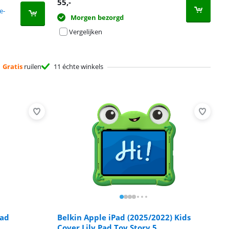
55
,-
e-
Morgen bezorgd
Vergelijken
Gratis
ruilen
11 échte winkels
Pad
Belkin Apple iPad (2025/2022) Kids
Cover Lily Pad Toy Story 5