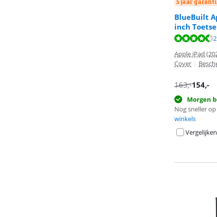
5 jaar garanti
BlueBuilt A
inch Toets
Beoordeling is 
Beoordeling is 
Beoordeling is 
2
Apple iPad (202
Cover
|
Besche
163
,-
154
,-
Morgen b
Nog sneller op 
winkels
Vergelijken