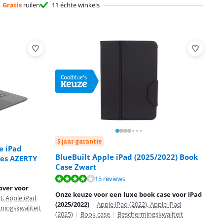
Gratis
ruilen
11 échte winkels
5 jaar garantie
e iPad
BlueBuilt Apple iPad (2025/2022) Book
oes AZERTY
Case Zwart
15 reviews
over voor
Onze keuze voor een luxe book case voor iPad
), Apple iPad
(2025/2022)
|
Apple iPad (2022), Apple iPad
mingskwaliteit
(2025)
|
Book case
|
Beschermingskwaliteit