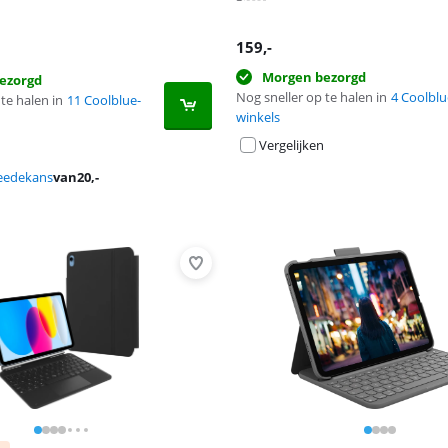
159
,-
Morgen bezorgd
ezorgd
Nog sneller op te halen in
4 Coolblu
te halen in
11 Coolblue-
winkels
Vergelijken
eedekans
van
20
,-