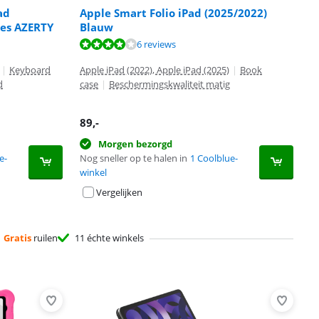
ad
Apple Smart Folio iPad (2025/2022)
oes AZERTY
Blauw
6 reviews
|
Keyboard
Apple iPad (2022), Apple iPad (2025)
|
Book
d
case
|
Beschermingskwaliteit matig
89
,-
Morgen bezorgd
e-
Nog sneller op te halen in
1 Coolblue-
winkel
Vergelijken
Gratis
ruilen
11 échte winkels