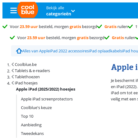
Bekijk alle
categorieën
Voor
23.59 uur
besteld, morgen
gratis
bezorgd
Gratis
ruilen
1
Voor
23.59 uur
besteld, morgen
gratis
bezorgd
Gratis
ruilen
Alles van Apple
iPad 2022 accessoires
iPad oplaadkabels
iPad ho
Zoekresultaten en sortering
Apple 
Coolblue.be
Tablets & e-readers
Tablethoezen
Je beschermt i
iPad hoesjes
en iPad (2022)
Apple iPad (2025/2022) hoesjes
iPad om tot een
Apple iPad screenprotectors
veilig met een
Coolblue's keuze
Top 10
Aanbieding
Tweedekans