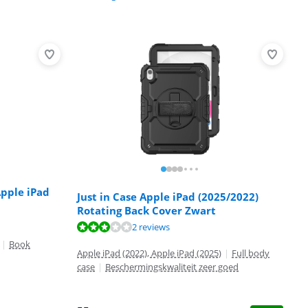
Apple iPad
Just in Case Apple iPad (2025/2022)
Rotating Back Cover Zwart
2 reviews
|
Book
Apple iPad (2022), Apple iPad (2025)
|
Full body
case
|
Beschermingskwaliteit zeer goed