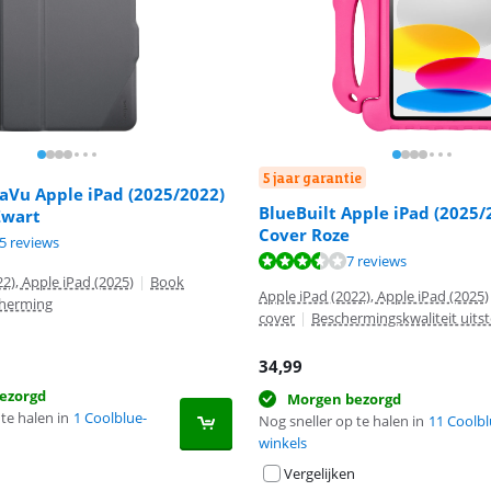
5 jaar garantie
aVu Apple iPad (2025/2022)
BlueBuilt Apple iPad (2025/
Zwart
Cover Roze
2,0 van de 10, gebaseerd op 1 review.
8,6 van de 10, gebaseerd op 25 reviews.
5 reviews
6,7 van de 10, gebaseerd op 7 reviews.
7 reviews
2), Apple iPad (2025)
|
Book
Apple iPad (2022), Apple iPad (2025)
cherming
cover
|
Beschermingskwaliteit uits
34,99
ezorgd
Morgen bezorgd
te halen in
1 Coolblue-
Nog sneller op te halen in
11 Coolbl
winkels
Vergelijken