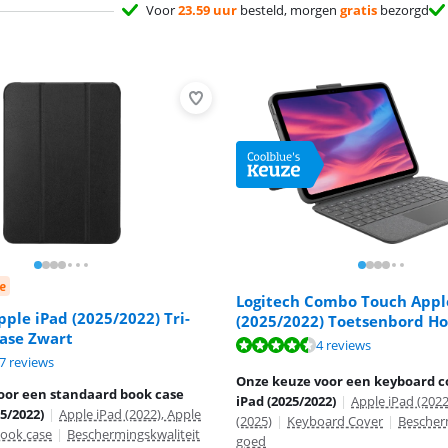
Voor
23.59 uur
besteld, morgen
gratis
bezorgd
e
Logitech Combo Touch Appl
pple iPad (2025/2022) Tri-
(2025/2022) Toetsenbord H
Case Zwart
9,1 van de 10, gebaseerd op 4 reviews.
4 reviews
6,2 van de 10, gebaseerd op 57 reviews.
8,3 van de 10, gebaseerd op 15 reviews.
7 reviews
Onze keuze voor een keyboard c
oor een standaard book case
iPad (2025/2022)
|
Apple iPad (2022
5/2022)
|
Apple iPad (2022), Apple
(2025)
|
Keyboard Cover
|
Bescher
ook case
|
Beschermingskwaliteit
goed