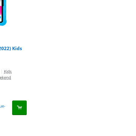
2022) Kids
|
Kids
tekend
ue-