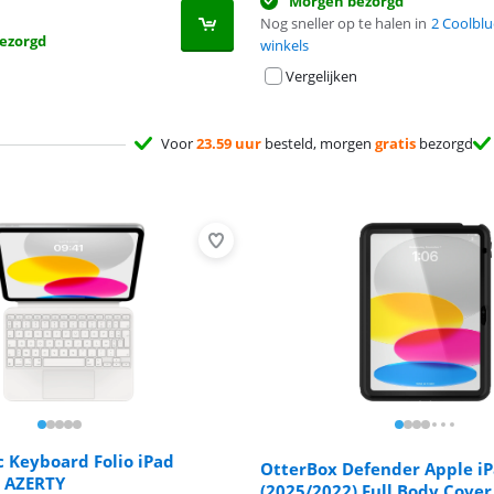
Morgen bezorgd
Nog sneller op te halen in
2 Coolblu
ezorgd
winkels
Vergelijken
Voor
23.59 uur
besteld, morgen
gratis
bezorgd
 Keyboard Folio iPad
OtterBox Defender Apple i
) AZERTY
(2025/2022) Full Body Cover