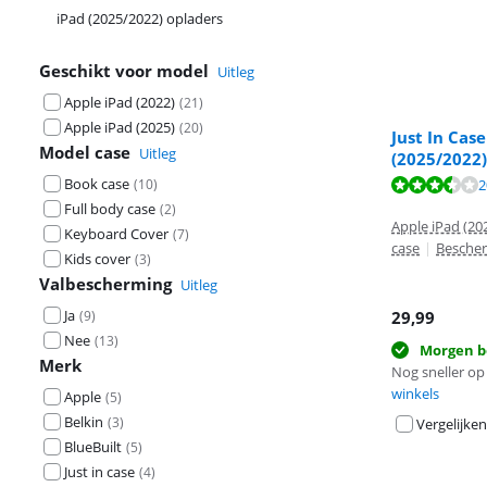
iPad (2025/2022) opladers
Geschikt voor model
Uitleg
Apple iPad (2022)
(
21
)
Apple iPad (2025)
(
20
)
Just In Cas
Model case
Uitleg
(2025/2022
Beoordeling is 
Book case
2
(
10
)
Full body case
(
2
)
Beoordeling is 
Apple iPad (202
Keyboard Cover
(
7
)
case
|
Bescher
Kids cover
(
3
)
Valbescherming
Uitleg
Ja
(
9
)
29,99
Nee
(
13
)
Morgen b
Merk
Nog sneller op 
winkels
Apple
(
5
)
Belkin
(
3
)
Vergelijken
BlueBuilt
(
5
)
Just in case
(
4
)