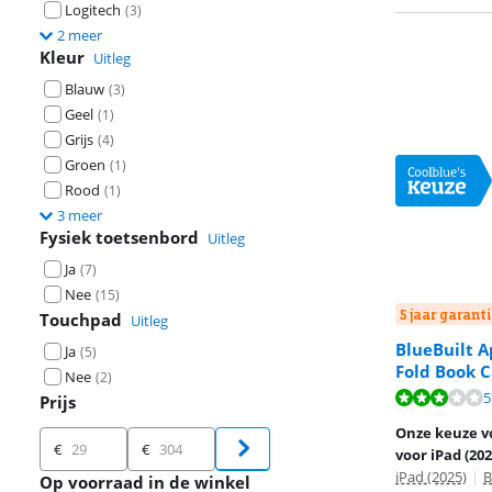
Logitech
(
3
)
2 meer
Kleur
Uitleg
Blauw
(
3
)
Geel
(
1
)
Grijs
(
4
)
Groen
(
1
)
Rood
(
1
)
3 meer
Fysiek toetsenbord
Uitleg
Ja
(
7
)
Nee
(
15
)
5 jaar garanti
Touchpad
Uitleg
BlueBuilt A
Ja
(
5
)
Fold Book 
Nee
(
2
)
Beoordeling is 
Beoordeling is 
Beoordeling is 
5
Prijs
Onze keuze v
Prijs
€
€
voor iPad (202
iPad (2025)
|
B
Op voorraad in de winkel