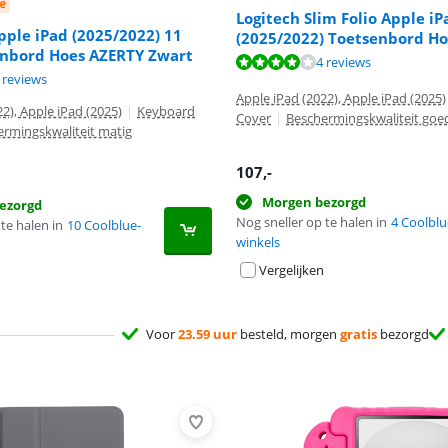
e
Logitech Slim Folio Apple iP
pple iPad (2025/2022) 11
(2025/2022) Toetsenbord H
enbord Hoes AZERTY Zwart
8,2 van de 10, gebaseerd op 4 reviews.
7,5 van de 10, gebaseerd op 6 reviews.
4 reviews
9,0 van de 10, gebaseerd op 2 reviews.
 reviews
Apple iPad (2022), Apple iPad (2025)
2), Apple iPad (2025)
|
Keyboard
Cover
|
Beschermingskwaliteit goe
rmingskwaliteit matig
107
,-
Morgen bezorgd
ezorgd
Nog sneller op te halen in
4 Coolblu
te halen in
10 Coolblue-
winkels
Vergelijken
Voor
23.59 uur
besteld, morgen
gratis
bezorgd