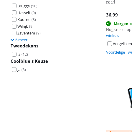
goed
Brugge
(
10
)
Hasselt
(
9
)
36,99
Kuurne
(
8
)
Morgen b
Wilrijk
(
9
)
Nog sneller op 
Zaventem
(
9
)
winkels
6 meer
Vergelijken
Tweedekans
Voordelige Tw
Ja
(
12
)
Coolblue's Keuze
Ja
(
3
)