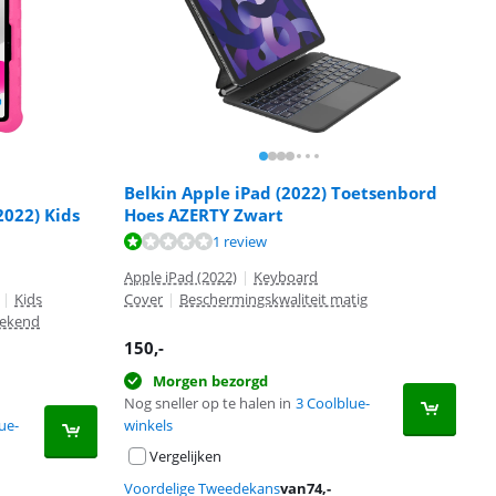
Belkin Apple iPad (2022) Toetsenbord
2022) Kids
Hoes AZERTY Zwart
1 review
Apple iPad (2022)
|
Keyboard
|
Kids
Cover
|
Beschermingskwaliteit matig
tekend
150
,-
Morgen bezorgd
Nog sneller op te halen in
3 Coolblue-
ue-
winkels
Vergelijken
Voordelige Tweedekans
van
74
,-