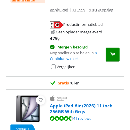
inruilwaarde
Apple iPad
|
11 inch
|
128 GB opslag
Productinformatieblad
opent in nieuw tabblad
Geen oplader meegeleverd
479
,-
Morgen bezorgd
Nog sneller op te halen in
9
Coolblue-winkels
Vergelijken
Gratis
ruilen
Apple iPad Air (2026) 11 inch
256GB Wifi Grijs
Beoordeling is 9,3 van de 10, gebaseerd op 41 reviews.
41 reviews