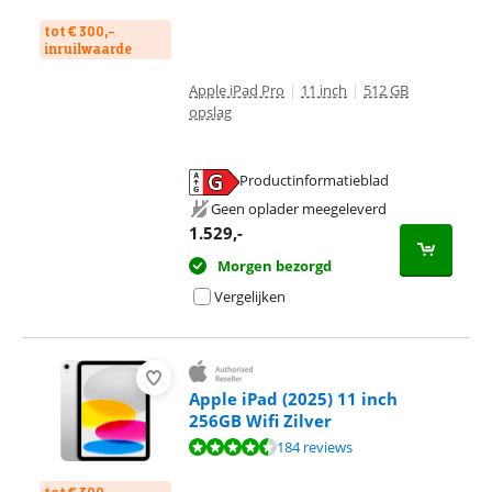
tot € 300,-
inruilwaarde
Apple iPad Pro
|
11 inch
|
512 GB
opslag
Productinformatieblad
opent in nieuw tabblad
Geen oplader meegeleverd
1.529
,-
Morgen bezorgd
Vergelijken
Apple iPad (2025) 11 inch
256GB Wifi Zilver
Beoordeling is 8,9 van de 10, gebaseerd op 184 reviews.
184 reviews