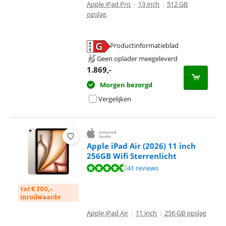
Apple iPad Pro
|
13 inch
|
512 GB
opslag
Productinformatieblad
opent in nieuw tabblad
Geen oplader meegeleverd
1.869
,-
Morgen bezorgd
Vergelijken
Apple iPad Air (2026) 11 inch
256GB Wifi Sterrenlicht
Beoordeling is 9,3 van de 10, gebaseerd op 41 reviews.
41 reviews
tot € 300,-
inruilwaarde
Apple iPad Air
|
11 inch
|
256 GB opslag