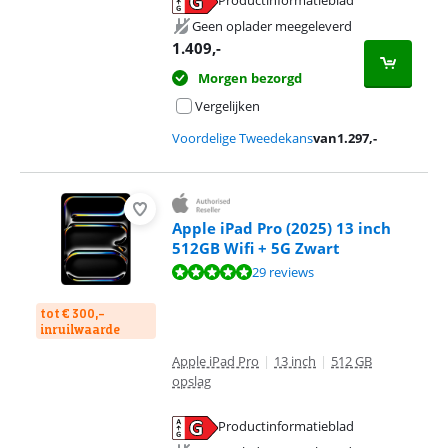
opent in nieuw tabblad
Geen oplader meegeleverd
1.409
,-
Morgen bezorgd
Vergelijken
Voordelige Tweedekans
van
1.297
,-
Apple iPad Pro (2025) 13 inch
512GB Wifi + 5G Zwart
Beoordeling is 9,6 van de 10, gebaseerd op 29 reviews.
29 reviews
tot € 300,-
inruilwaarde
Apple iPad Pro
|
13 inch
|
512 GB
opslag
Productinformatieblad
opent in nieuw tabblad