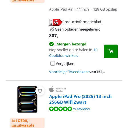
inruilwaarde
Apple iPad Air
|
11 inch
|
128 GB opslag
Productinformatieblad
opent in nieuw tabblad
Geen oplader meegeleverd
807
,-
Morgen bezorgd
Nog sneller op te halen in
10
Coolblue-winkels
Vergelijken
Voordelige Tweedekans
van
752
,-
Apple iPad Pro (2025) 13 inch
256GB Wifi Zwart
Beoordeling is 9,6 van de 10, gebaseerd op 29 reviews.
29 reviews
tot € 300,-
inruilwaarde