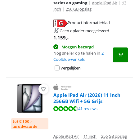
series en gaming
|
Apple iPad Air
|
13
inch
|
256 GB opslag
Productinformatieblad
opent in nieuw tabblad
Geen oplader meegeleverd
1.159
,-
Morgen bezorgd
Nog sneller op te halen in
2
Coolblue-winkels
Vergelijken
Apple iPad Air (2026) 11 inch
256GB Wifi + 5G Grijs
Beoordeling is 9,3 van de 10, gebaseerd op 41 reviews.
41 reviews
tot € 300,-
inruilwaarde
Apple iPad Air
|
11 inch
|
256 GB opslag