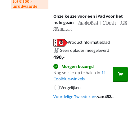
tot € 300,-
inruilwaarde
Onze keuze voor een iPad voor het
hele gezin
|
Apple iPad
|
11 inch
|
128
GB opslag
Productinformatieblad
opent in nieuw tabblad
Geen oplader meegeleverd
490
,-
Morgen bezorgd
Nog sneller op te halen in
11
Coolblue-winkels
Vergelijken
Voordelige Tweedekans
van
452
,-
Advertentie