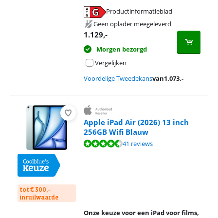
Productinformatieblad
opent in nieuw tabblad
Geen oplader meegeleverd
1.129
,-
Morgen bezorgd
Vergelijken
Voordelige Tweedekans
van
1.073
,-
Apple iPad Air (2026) 13 inch
256GB Wifi Blauw
Beoordeling is 9,3 van de 10, gebaseerd op 41 reviews.
41 reviews
tot € 300,-
inruilwaarde
Onze keuze voor een iPad voor films,