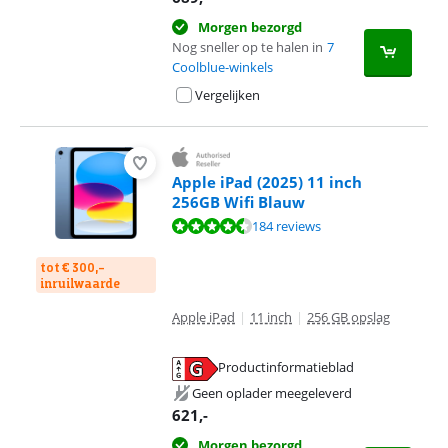
Morgen bezorgd
Nog sneller op te halen in
7
Coolblue-winkels
Vergelijken
Apple iPad (2025) 11 inch
256GB Wifi Blauw
Beoordeling is 8,9 van de 10, gebaseerd op 184 reviews.
184 reviews
tot € 300,-
inruilwaarde
Apple iPad
|
11 inch
|
256 GB opslag
Productinformatieblad
opent in nieuw tabblad
Geen oplader meegeleverd
621
,-
Morgen bezorgd