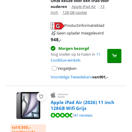
Onze keuze voor een iPad voor
ouderen
|
Apple iPad Air
|
13
inch
|
128 GB opslag
Productinformatieblad
opent in nieuw tabblad
Geen oplader meegeleverd
948
,-
Morgen bezorgd
Nog sneller op te halen in
11
Coolblue-winkels
Vergelijken
Voordelige Tweedekans
van
901
,-
Apple iPad Air (2026) 11 inch
128GB Wifi Grijs
Beoordeling is 9,3 van de 10, gebaseerd op 41 reviews.
41 reviews
tot € 300,-