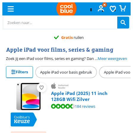
Gratis
ruilen
Apple iPad voor films, series & gaming
Zoek jij een iPad voor films, series en gaming? Dan zijn deze iPad modellen geschikt voor jou. Ze hebben een groot beeldscherm dat jouw series, films en games in hoge kwaliteit toont. Bovendien is de processor krachtig genoeg voor zware grafische games. Je spelletjes haperen dus niet. Andere iPad modellen hebben deze eigenschappen niet en zijn er daarom niet geschikt voor. Koop een tablethoes bij je iPad en zet je iPad rechtop neer. Zo kijk jij je favoriete serie in een comfortabele houding.
Meer weergeven
Filters
Apple iPad voor basis gebruik
Apple iPad voor 
Apple iPad (2025) 11 inch
128GB Wifi Zilver
Beoordeling is 8,9 van de 10, gebaseerd op 184 reviews.
184 reviews