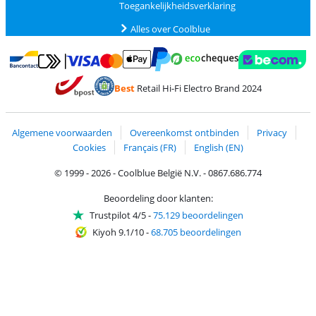
Toegankelijkheidsverklaring
Alles over Coolblue
Betalen met MasterCard en Visa via ClickToPay
Betalen met Ecocheques
Betalen met Bancontact
Betalen met ApplePay
Webshop Trustmar
Betalen met PayPal
Best
Retail Hi-Fi Electro Brand 2024
Trustprofile van Coolblue
Verzending en bezorging met bPost
Algemene voorwaarden
Overeenkomst ontbinden
Privacy
Cookies
Français (FR)
English (EN)
© 1999 - 2026 - Coolblue België N.V. - 0867.686.774
Beoordeling door klanten:
Trustpilot 4/5
-
75.129 beoordelingen
Kiyoh 9.1/10
-
68.705 beoordelingen