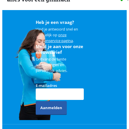
Heb je een vraag?
Vind je antwoord snel en
makkelijk op
onze
klantenservice pagina
.
Meld je aan voor onze
nieuwsbrief
Ontvang de beste
aanbiedingen en
persoonlijk advies.
E-mailadres
Aanmelden