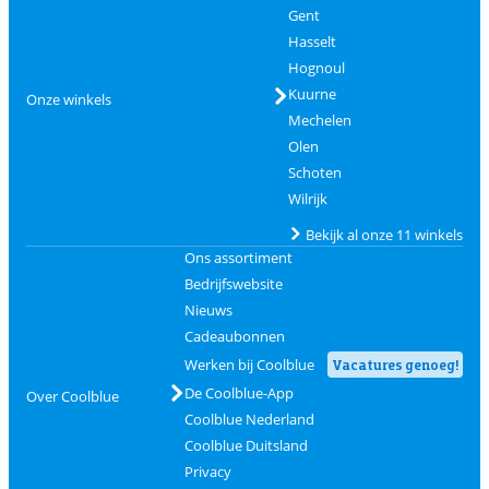
Gent
Hasselt
Hognoul
Kuurne
Onze winkels
Mechelen
Olen
Schoten
Wilrijk
Bekijk al onze 11 winkels
Ons assortiment
Bedrijfswebsite
Nieuws
Cadeaubonnen
Werken bij Coolblue
Vacatures genoeg!
De Coolblue-App
Over Coolblue
Coolblue Nederland
Coolblue Duitsland
Privacy