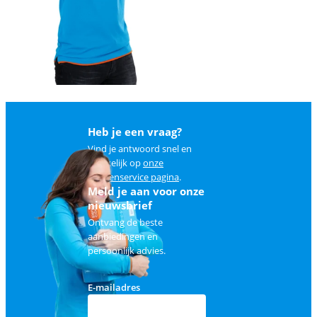
Heb je een vraag?
Vind je antwoord snel en
makkelijk op
onze
klantenservice pagina
.
Meld je aan voor onze
nieuwsbrief
Ontvang de beste
aanbiedingen en
persoonlijk advies.
E-mailadres