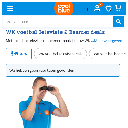
WK voetbal Televisie & Beamer deals
Met de juiste televisie of beamer maak je jouw WK ervaring compleet. Van 18 mei tot en met 21 juni 2026 vind je bij Coolblue de beste WK deals. Van mini beamers tot de grootste televisies, hier vind je wat je zoekt. Vandaag besteld, morgen juichen.
Meer weergeven
Filters
WK voetbal televisie deals
WK voetbal beamer 
We hebben geen resultaten gevonden.