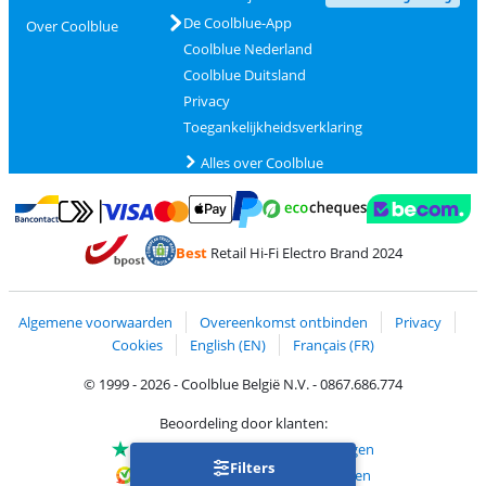
De Coolblue-App
Over Coolblue
Coolblue Nederland
Coolblue Duitsland
Privacy
Toegankelijkheidsverklaring
Alles over Coolblue
Betalen met MasterCard en Visa via ClickToPay
Betalen met Ecocheques
Betalen met Bancontact
Betalen met ApplePay
Webshop Trustmar
Betalen met PayPal
Best
Retail Hi-Fi Electro Brand 2024
Trustprofile van Coolblue
Verzending en bezorging met bPost
Algemene voorwaarden
Overeenkomst ontbinden
Privacy
Cookies
English (EN)
Français (FR)
© 1999 - 2026 - Coolblue België N.V. - 0867.686.774
Beoordeling door klanten:
Trustpilot 4/5
-
75.129 beoordelingen
Filters
Kiyoh 9.1/10
-
68.705 beoordelingen