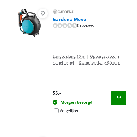
Gardena Move
0 reviews
Lengte slang 10 m
|
Opbergsysteem
slanghaspel
|
Diameter slang 8,5 mm
55
,-
Morgen bezorgd
Vergelijken