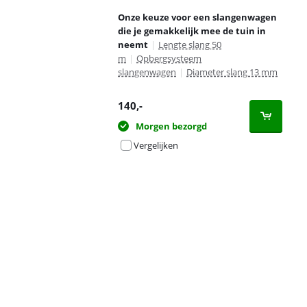
Onze keuze voor een slangenwagen
die je gemakkelijk mee de tuin in
neemt
|
Lengte slang 50
m
|
Opbergsysteem
slangenwagen
|
Diameter slang 13 mm
140
,-
Morgen bezorgd
Vergelijken
Advertentie