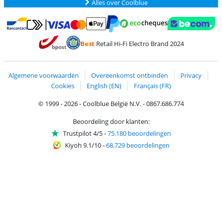
Alles over Coolblue
Betalen met MasterCard en Visa via ClickToPay
Betalen met Ecocheques
Betalen met Bancontact
Betalen met ApplePay
Webshop Trustmar
Betalen met PayPal
Best
Retail Hi-Fi Electro Brand 2024
Trustprofile van Coolblue
Verzending en bezorging met bPost
Algemene voorwaarden
Overeenkomst ontbinden
Privacy
Cookies
English (EN)
Français (FR)
© 1999 - 2026 - Coolblue België N.V. - 0867.686.774
Beoordeling door klanten:
Trustpilot 4/5
-
75.180 beoordelingen
Kiyoh 9.1/10
-
68.729 beoordelingen