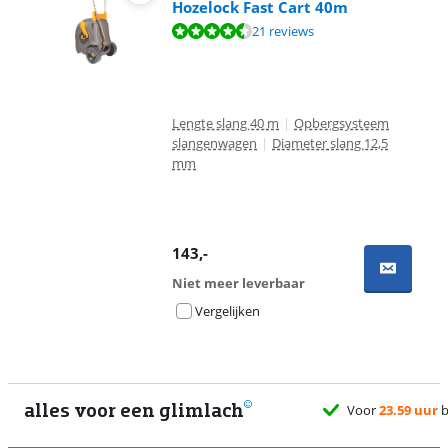
Hozelock Fast Cart 40m
Beoordeling is 9,3 van de 10, gebaseerd op 21 reviews.
21 reviews
Lengte slang 40 m
|
Opbergsysteem
slangenwagen
|
Diameter slang 12,5
mm
143
,-
Niet meer leverbaar
Vergelijken
alles voor een glimlach
Voor
23.59 uur
besteld, morgen
gratis
bezorgd