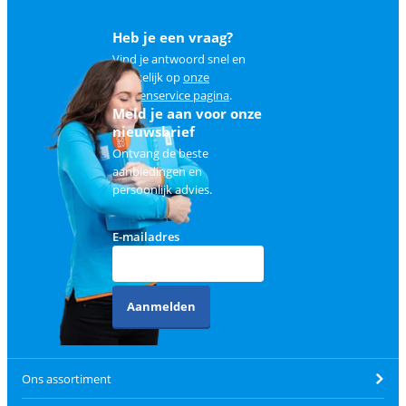
Heb je een vraag?
Vind je antwoord snel en
makkelijk op
onze
klantenservice pagina
.
Meld je aan voor onze
nieuwsbrief
Ontvang de beste
aanbiedingen en
persoonlijk advies.
E-mailadres
Aanmelden
Ons assortiment