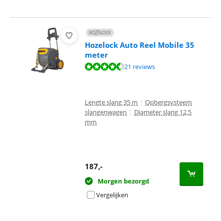
Hozelock Auto Reel Mobile 35
meter
Beoordeling is 9,3 van de 10, gebaseerd op 21 reviews.
21 reviews
Lengte slang 35 m
|
Opbergsysteem
slangenwagen
|
Diameter slang 12,5
mm
187
,-
Morgen bezorgd
Vergelijken