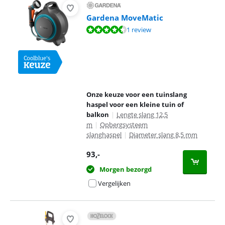
Gardena MoveMatic
Beoordeling is 9,0 van de 10, gebaseerd op 1 review.
1 review
Onze keuze voor een tuinslang
haspel voor een kleine tuin of
balkon
|
Lengte slang 12,5
m
|
Opbergsysteem
slanghaspel
|
Diameter slang 8,5 mm
93
,-
Morgen bezorgd
Vergelijken