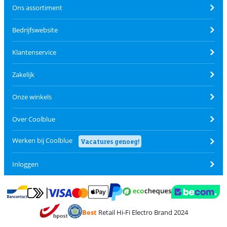
Ons assortiment
Bedrijfswebsite
Klantenservice
Zakelijk
Onze winkels
Over Coolblue
Werken bij Coolblue
Vacatures genoeg!
Inloggen
Betalen met MasterCard en Visa via ClickToPay
Betalen met Ecocheques
Betalen met Bancontact
Betalen met ApplePay
Webshop Trustmar
Betalen met PayPal
Best
Retail Hi-Fi Electro Brand 2024
Trustprofile van Coolblue
Verzending en bezorging met bPost