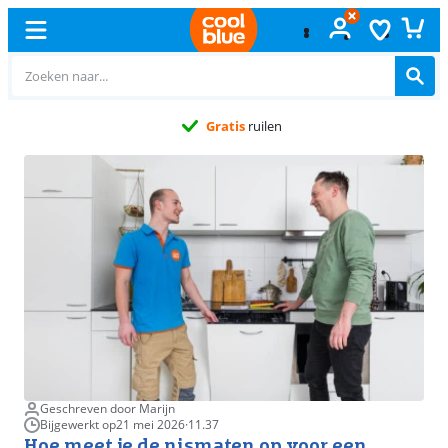
Gratis
ruilen
Geschreven door Marijn
Bijgewerkt op
21 mei 2026
·
11.37
Hoe meet je de nismaten op voor een