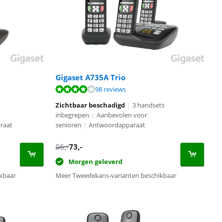
Gigaset A735A Trio
98 reviews
Zichtbaar beschadigd
|
3 handsets
inbegrepen
|
Aanbevolen voor
raat
senioren
|
Antwoordapparaat
96
,-
73
,-
Morgen geleverd
kbaar
Meer Tweedekans-varianten beschikbaar