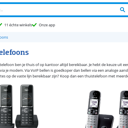
11 échte winkels
Onze app
foons
telefoons
elefoon ben je thuis of op kantoor altijd bereikbaar. Je hebt de keuze uit e
via je modem. Via VoIP bellen is goedkoper dan bellen via een analoge aanslui
es op de vaste lijn bereikbaar zijn? Koop dan een thuistelefoon met meerder