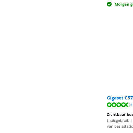
Morgen g
Gigaset C57
Beoordeling is 
1
Zichtbaar be
thuisgebruik
|
van basisstati