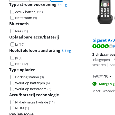
Type stroomvoorziening
Uitleg
Accu / batterij
(
11
)
Netstroom
(
9
)
Bluetooth
Nee
(
11
)
Oplaadbare accu/batterij
Gigaset A7
Ja
(
10
)
Beoordeling is 
Beoordeling is 
Beoordeling is 
9
Hoofdtelefoon aansluiting
Uitleg
Zichtbaar be
Ja
(
1
)
inbegrepen
|
Nee
(
12
)
senioren
|
An
Type oplader
130
,-
110
,-
Docking station
(
3
)
Werkt op batterijen
(
6
)
Morgen g
Werkt op netstroom
(
6
)
Meer Tweedeka
Accu/batterij technologie
Nikkel-metaalhydride
(
11
)
NiHM
(
1
)
Reviewscore