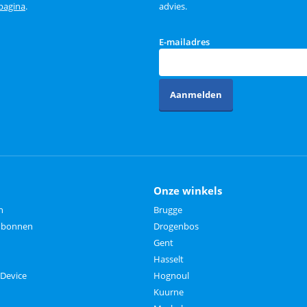
 pagina
.
advies.
E-mailadres
Aanmelden
Onze winkels
n
Brugge
aubonnen
Drogenbos
Gent
Hasselt
 Device
Hognoul
Kuurne