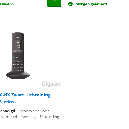
eleverd
Morgen geleverd
Advertentie
0-HX Zwart Uitbreiding
8,5 van de 10, gebaseerd op 15 reviews.
5 reviews
schadigd
|
Aanbevolen voor
Nummerherkenning
|
Uitbreiding
on