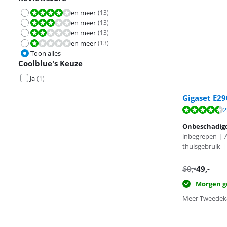
en meer
(
13
)
Beoordeling is 8,0 van de 10.
en meer
(
13
)
Beoordeling is 6,0 van de 10.
en meer
(
13
)
Beoordeling is 4,0 van de 10.
en meer
(
13
)
Beoordeling is 2,0 van de 10.
Toon alles
Coolblue's Keuze
Ja
(
1
)
Gigaset E2
Beoordeling is 
Beoordeling is 
Beoordeling is 
2
Onbeschadig
inbegrepen
|
thuisgebruik
|
60
,-
49
,-
Morgen g
Meer Tweedeka