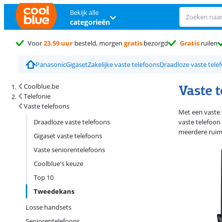
Bekijk alle
categorieën
Voor
23.59 uur
besteld, morgen
gratis
bezorgd
Gratis
ruilen
Panasonic
Gigaset
Zakelijke vaste telefoons
Draadloze vaste tele
Zoekresultaten en sortering
Vaste 
Coolblue.be
Telefonie
Vaste telefoons
Met een vaste t
Draadloze vaste telefoons
vaste telefoon 
meerdere ruimt
Gigaset vaste telefoons
Vaste seniorentelefoons
Coolblue's keuze
Top 10
Tweedekans
Losse handsets
Seniorentelefoons