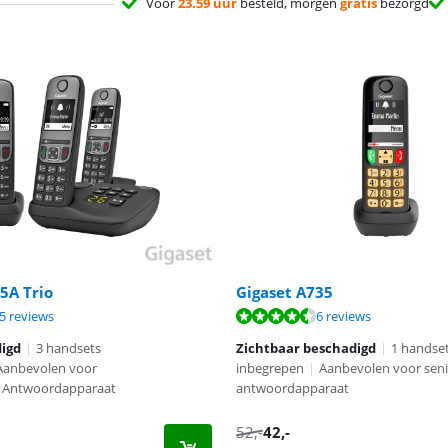
Voor
23.59 uur
besteld, morgen
gratis
bezorgd
5A Trio
Gigaset A735
8,1 van de 10, gebaseerd op 75 reviews.
8,7 van de 10, gebaseerd op 6 reviews.
8,8 van de 10, gebaseerd op 4 reviews.
5 reviews
6 reviews
digd
|
3 handsets
Zichtbaar beschadigd
|
1 handse
Aanbevolen voor
inbegrepen
|
Aanbevolen voor sen
Antwoordapparaat
antwoordapparaat
52
,-
42
,-