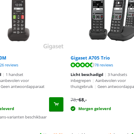
90M
Gigaset A705 Trio
8,6 van de 10, gebaseerd op 226 reviews.
8,5 van de 10, gebaseerd op 78 reviews.
8,1 van de 10, gebaseerd op 75 reviews.
26 reviews
78 reviews
d
|
1 handset
Licht beschadigd
|
3 handsets
Aanbevolen voor
inbegrepen
|
Aanbevolen voor
Geen antwoordapparaat
thuisgebruik
|
Geen antwoordappa
78
,-
68
,-
eleverd
Morgen geleverd
ns-varianten beschikbaar