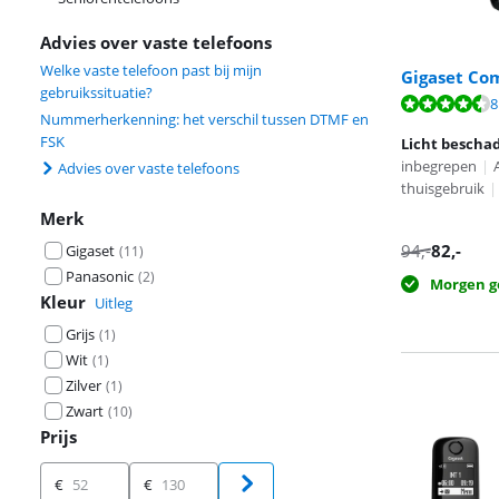
Advies over vaste telefoons
Welke vaste telefoon past bij mijn
Gigaset Co
gebruikssituatie?
Beoordeling is 
8
Nummerherkenning: het verschil tussen DTMF en
Beoordeling is 
FSK
Licht bescha
inbegrepen
|
Advies over vaste telefoons
thuisgebruik
|
Merk
94
,-
82
,-
Gigaset
(
11
)
Panasonic
(
2
)
Morgen g
Kleur
Uitleg
Grijs
(
1
)
Wit
(
1
)
Zilver
(
1
)
Zwart
(
10
)
Prijs
Prijs
€
€