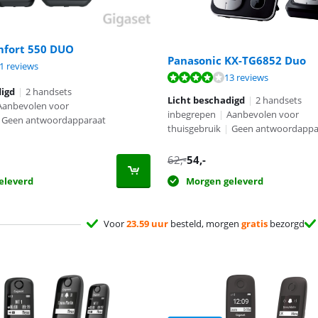
mfort 550 DUO
Panasonic KX-TG6852 Duo
8,9 van de 10, gebaseerd op 81 reviews.
1 reviews
8,4 van de 10, gebaseerd op 13 reviews.
13 reviews
digd
|
2 handsets
Licht beschadigd
|
2 handsets
Aanbevolen voor
inbegrepen
|
Aanbevolen voor
Geen antwoordapparaat
thuisgebruik
|
Geen antwoordappa
62
,-
54
,-
eleverd
Morgen geleverd
Voor
23.59 uur
besteld, morgen
gratis
bezorgd