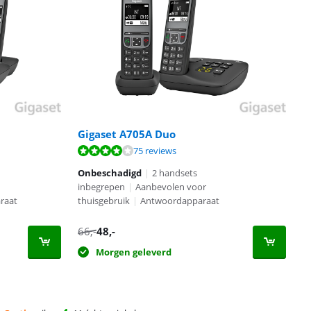
Gigaset A705A Duo
75 reviews
Onbeschadigd
|
2 handsets
inbegrepen
|
Aanbevolen voor
raat
thuisgebruik
|
Antwoordapparaat
66
,-
48
,-
Morgen geleverd