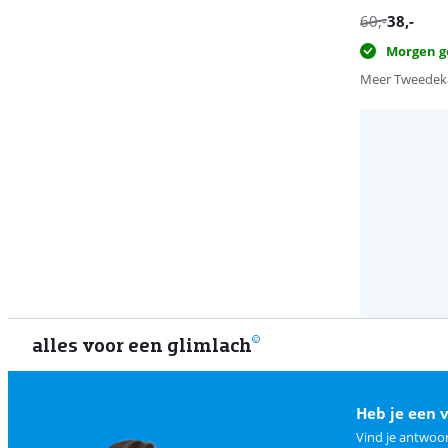
60
,-
38
,-
Morgen g
Meer Tweedeka
alles voor een glimlach
Heb je een 
Vind je antwoo