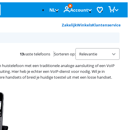
NL
Account
Zakelijk
Winkels
Klantenservice
13
vaste telefoons
Sorteren op
:
en huistelefoon met een traditionele analoge aansluiting of een VoIP
ting. Hier heb je echter een VoIP-dienst voor nodig. Wil je in
e handsets of breid je huidige toestel uit met een losse handset.
Advertentie