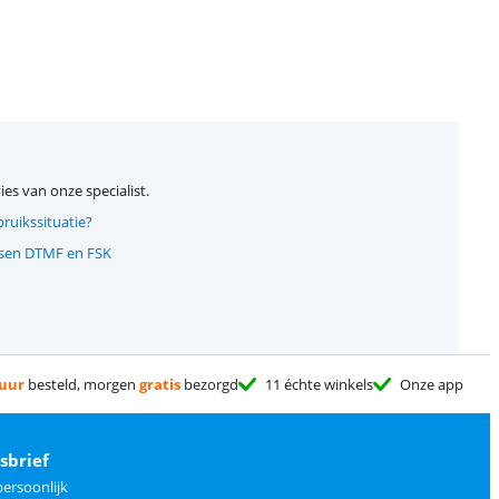
ies van onze specialist.
bruikssituatie?
ssen DTMF en FSK
 uur
besteld, morgen
gratis
bezorgd
11 échte winkels
Onze app
sbrief
ersoonlijk