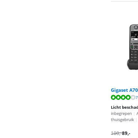
Gigaset A70
Beoordeling is 
Beoordeling is 
Beoordeling is 
7
Licht bescha
inbegrepen
|
thuisgebruik
|
100
,-
89
,-