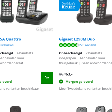
35A Quattro
Gigaset E290M Duo
8,3 van de 10, gebaseerd op 98 reviews.
8,6 van de 10, gebaseerd op 226 reviews.
8,3 van de 10, gebaseerd op 98 reviews.
8 reviews
226 reviews
schadigd
|
4 handsets
Onbeschadigd
|
2 handsets
Aanbevolen voor
inbegrepen
|
Aanbevolen voor
twoordapparaat
thuisgebruik
|
Geen antwoordappa
80
,-
63
,-
eleverd
Morgen geleverd
ns-varianten beschikbaar
Meer Tweedekans-varianten beschi