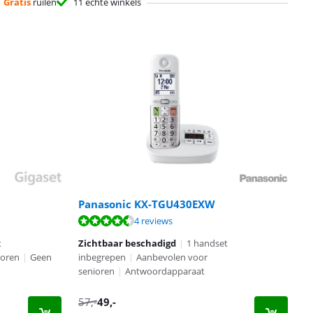
Gratis
ruilen
11 échte winkels
Panasonic KX-TGU430EXW
4 reviews
t
Zichtbaar beschadigd
|
1 handset
ioren
|
Geen
inbegrepen
|
Aanbevolen voor
senioren
|
Antwoordapparaat
57
,-
49
,-