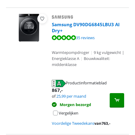
Samsung DV90DG6845LBU3 AI
Dry+
Beoordeling is 9,6 van de 10, gebaseerd op 35 reviews.
35 reviews
Warmtepompdroger
|
9 kg vulgewicht |
Energieklasse A
|
Bouwkwaliteit:
middenklasse
Productinformatieblad
opent in nieuw tabblad
867
,-
of
25,99
per maand
Morgen bezorgd
Vergelijken
Voordelige Tweedekans
van
763
,-