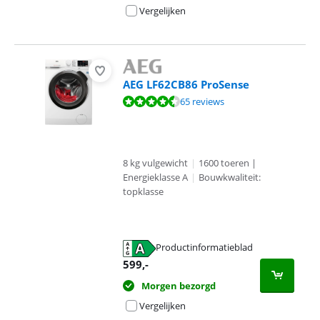
Vergelijken
AEG LF62CB86 ProSense
Beoordeling is 8,9 van de 10, gebaseerd op 65 reviews.
65 reviews
8 kg vulgewicht
|
1600 toeren |
Energieklasse A
|
Bouwkwaliteit:
topklasse
Productinformatieblad
opent in nieuw tabblad
599
,-
Morgen bezorgd
Vergelijken