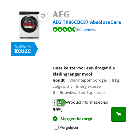
AEG TR86CBC87 AbsoluteCare
Beoordeling is 8,9 van de 10, gebaseerd op 66 reviews.
66 reviews
Onze keuze voor een droger die
kleding langer mooi
houdt
|
Warmtepompdroger
|
8 kg
vulgewicht | Energieklasse
B
|
Bouwkwaliteit: topklasse
Productinformatieblad
opent in nieuw tabblad
999
,-
Morgen bezorgd
Vergelijken