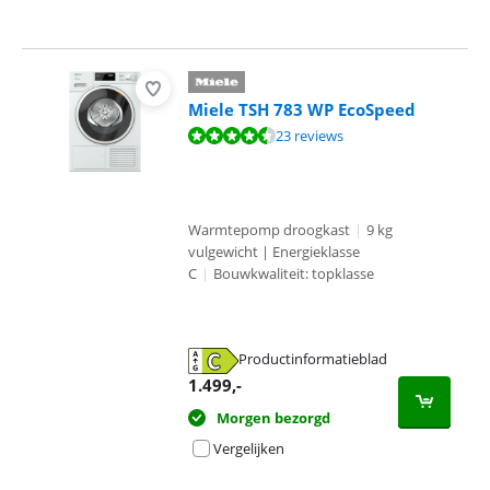
Miele TSH 783 WP EcoSpeed
Beoordeling is 9,2 van de 10, gebaseerd op 23 reviews.
23 reviews
Warmtepomp droogkast
|
9 kg
vulgewicht | Energieklasse
C
|
Bouwkwaliteit: topklasse
Productinformatieblad
opent in nieuw tabblad
1.499
,-
Morgen bezorgd
Vergelijken