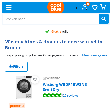
Gratis
ruilen
Wasmachines & drogers in onze winkel in
Brugge
Twijfel je nog bij je keuze? Of wil je gewoon zeker zijn over de kleur? In onze winkel kan je het zelf ontdekken. Op deze pagina vind je alle wasmachines en drogers die je kan bekijken in Brugge.
Meer weergeven
Filters
Wisberg WBDR1BW8NB
SwiftDry
Beoordeling is 9,2 van de 10, gebaseerd op 29 reviews.
29 reviews
promotie