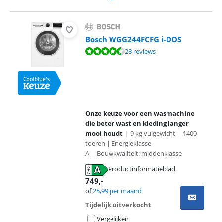
Bosch WGG244FCFG i-DOS
Beoordeling is 8,8 van de 10, gebaseerd op 28 reviews.
28 reviews
Onze keuze voor een wasmachine
die beter wast en kleding langer
mooi houdt
|
9 kg vulgewicht
|
1400
toeren | Energieklasse
A
|
Bouwkwaliteit: middenklasse
Productinformatieblad
opent in nieuw tabblad
749
,-
of
25,99
per maand
Tijdelijk uitverkocht
Vergelijken