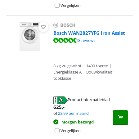
Vergelijken
Bosch WAN2827YFG Iron Assist
Beoordeling is 9,3 van de 10, gebaseerd op 8 reviews.
8 reviews
8 kg vulgewicht
|
1400 toeren |
Energieklasse A
|
Bouwkwaliteit:
topklasse
Productinformatieblad
opent in nieuw tabblad
625
,-
of
23,99
per maand
Morgen bezorgd
Vergelijken