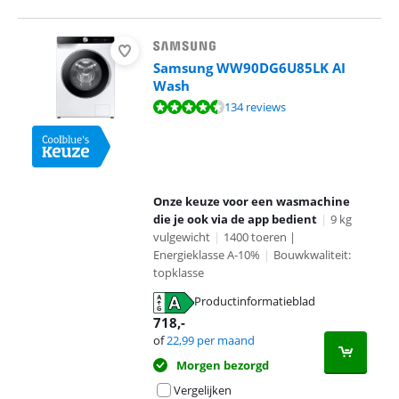
Samsung WW90DG6U85LK AI
Wash
Beoordeling is 8,8 van de 10, gebaseerd op 134 reviews.
134 reviews
Onze keuze voor een wasmachine
die je ook via de app bedient
|
9 kg
vulgewicht
|
1400 toeren |
Energieklasse A-10%
|
Bouwkwaliteit:
topklasse
Productinformatieblad
opent in nieuw tabblad
718
,-
of
22,99
per maand
Morgen bezorgd
Vergelijken