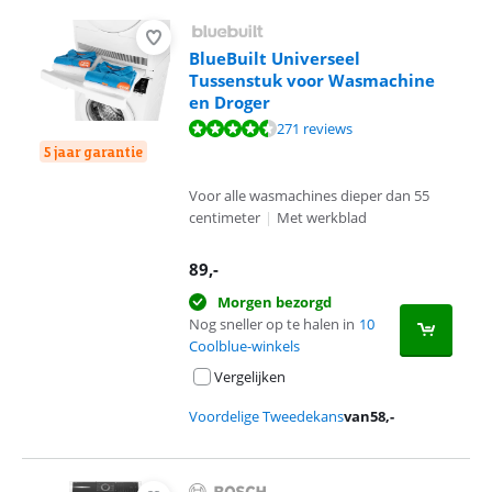
BlueBuilt Universeel
Tussenstuk voor Wasmachine
en Droger
Beoordeling is 8,8 van de 10, gebaseerd op 271 reviews.
271 reviews
5 jaar garantie
Voor alle wasmachines dieper dan 55
centimeter
|
Met werkblad
89
,-
Morgen bezorgd
Nog sneller op te halen in
10
Coolblue-winkels
Vergelijken
Voordelige Tweedekans
van
58
,-