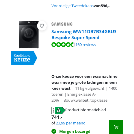
Voordelige Tweedekans
van
596
,-
Samsung WW11DB7B34GBU3
Bespoke Super Speed
Beoordeling is 9,1 van de 10, gebaseerd op 160 reviews.
160 reviews
Onze keuze voor een wasmachine
waarmee je grote ladingen in één
keer wast
|
11 kg vulgewicht
|
1400
toeren | Energieklasse A-
20%
|
Bouwkwaliteit: topklasse
Productinformatieblad
opent in nieuw tabblad
741
,-
of
23,99
per maand
Morgen bezorgd