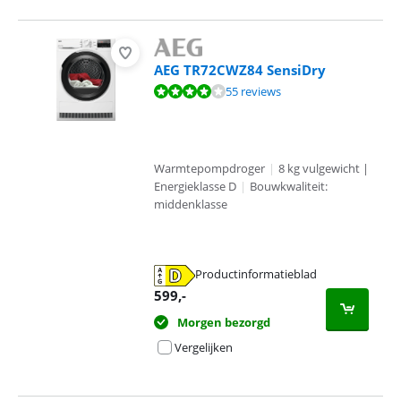
AEG TR72CWZ84 SensiDry
Beoordeling is 8,4 van de 10, gebaseerd op 55 reviews.
55 reviews
Warmtepompdroger
|
8 kg vulgewicht |
Energieklasse D
|
Bouwkwaliteit:
middenklasse
Productinformatieblad
opent in nieuw tabblad
599
,-
Morgen bezorgd
Vergelijken