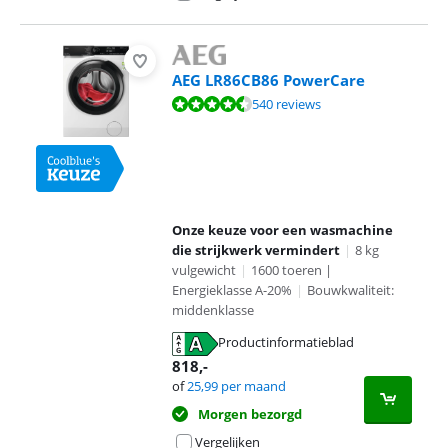
AEG LR86CB86 PowerCare
Beoordeling is 8,9 van de 10, gebaseerd op 540 reviews.
540 reviews
Onze keuze voor een wasmachine
die strijkwerk vermindert
|
8 kg
vulgewicht
|
1600 toeren |
Energieklasse A-20%
|
Bouwkwaliteit:
middenklasse
Productinformatieblad
opent in nieuw tabblad
818
,-
of
25,99
per maand
Morgen bezorgd
Vergelijken