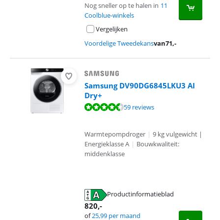
Nog sneller op te halen in
11
Coolblue-winkels
Vergelijken
Voordelige Tweedekans
van
71
,-
Samsung DV90DG6845LKU3 AI
Dry+
Beoordeling is 9,0 van de 10, gebaseerd op 59 reviews.
59 reviews
Warmtepompdroger
|
9 kg vulgewicht |
Energieklasse A
|
Bouwkwaliteit:
middenklasse
Productinformatieblad
opent in nieuw tabblad
820
,-
of
25,99
per maand