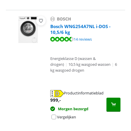
Bosch WNG254A7NL i-DOS -
10,5/6 kg
Beoordeling is 9,2 van de 10, gebaseerd op 14 reviews.
14 reviews
Energieklasse D (wassen &
drogen)
|
10,5 kg wasgoed wassen
|
6
kg wasgoed drogen
Productinformatieblad
opent in nieuw tabblad
999
,-
Morgen bezorgd
Vergelijken