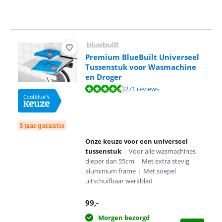
Premium BlueBuilt Universeel
Tussenstuk voor Wasmachine
en Droger
Beoordeling is 8,8 van de 10, gebaseerd op 271 reviews.
271 reviews
5 jaar garantie
Onze keuze voor een universeel
tussenstuk
|
Voor alle wasmachines
dieper dan 55cm
|
Met extra stevig
aluminium frame
|
Met soepel
uitschuifbaar werkblad
99
,-
Morgen bezorgd