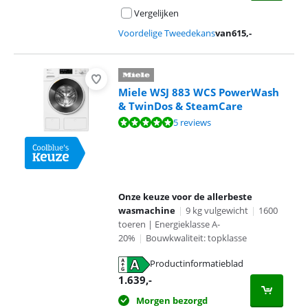
Vergelijken
Voordelige Tweedekans
van
615
,-
Miele WSJ 883 WCS PowerWash
& TwinDos & SteamCare
Beoordeling is 9,7 van de 10, gebaseerd op 5 reviews.
5 reviews
Onze keuze voor de allerbeste
wasmachine
|
9 kg vulgewicht
|
1600
toeren | Energieklasse A-
20%
|
Bouwkwaliteit: topklasse
Productinformatieblad
opent in nieuw tabblad
1.639
,-
Morgen bezorgd