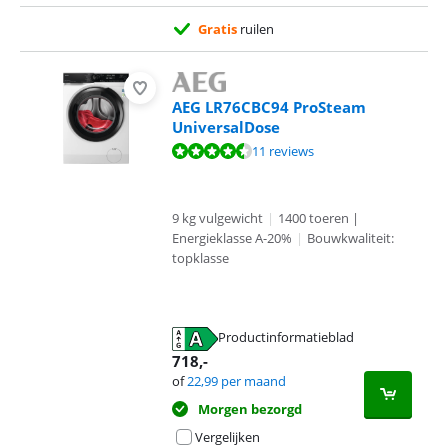
Gratis
ruilen
AEG LR76CBC94 ProSteam
UniversalDose
Beoordeling is 9,4 van de 10, gebaseerd op 11 reviews.
11 reviews
9 kg vulgewicht
|
1400 toeren |
Energieklasse A-20%
|
Bouwkwaliteit:
topklasse
Productinformatieblad
opent in nieuw tabblad
718
,-
of
22,99
per maand
Morgen bezorgd
Vergelijken