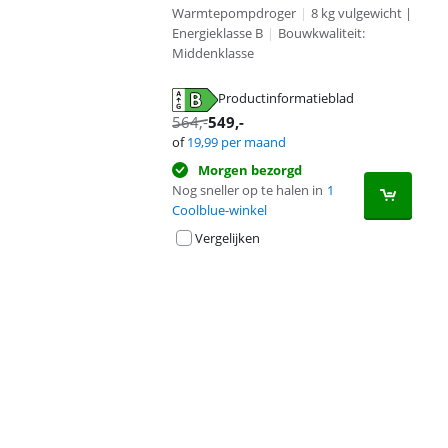
Warmtepompdroger
|
8 kg vulgewicht |
Energieklasse B
|
Bouwkwaliteit:
Middenklasse
Productinformatieblad
opent in nieuw tabblad
564
,-
549
,-
of
19,99
per maand
Morgen bezorgd
Nog sneller op te halen in
1
Coolblue-winkel
Vergelijken
Advertentie