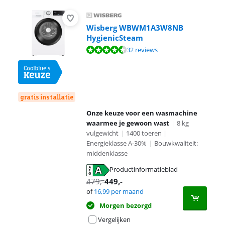
Wisberg WBWM1A3W8NB
HygienicSteam
Beoordeling is 8,8 van de 10, gebaseerd op 32 reviews.
32 reviews
gratis installatie
Onze keuze voor een wasmachine
waarmee je gewoon wast
|
8 kg
vulgewicht
|
1400 toeren |
Energieklasse A-30%
|
Bouwkwaliteit:
middenklasse
Productinformatieblad
opent in nieuw tabblad
479
,-
449
,-
of
16,99
per maand
Morgen bezorgd
Vergelijken