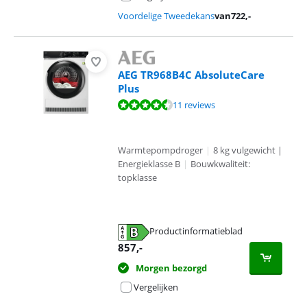
Voordelige Tweedekans
van
722
,-
AEG TR968B4C AbsoluteCare
Plus
Beoordeling is 9,0 van de 10, gebaseerd op 11 reviews.
11 reviews
Warmtepompdroger
|
8 kg vulgewicht |
Energieklasse B
|
Bouwkwaliteit:
topklasse
Productinformatieblad
opent in nieuw tabblad
857
,-
Morgen bezorgd
Vergelijken