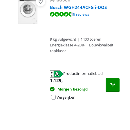
Bosch WGH244ACFG i-DOS
Beoordeling is 9,3 van de 10, gebaseerd op 9 reviews.
9 reviews
9 kg vulgewicht
|
1400 toeren |
Energieklasse A-20%
|
Bouwkwaliteit:
topklasse
Productinformatieblad
opent in nieuw tabblad
1.129
,-
Morgen bezorgd
Vergelijken
Advertentie