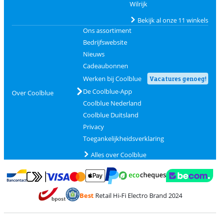
Wilrijk
Bekijk al onze 11 winkels
Ons assortiment
Bedrijfswebsite
Nieuws
Cadeaubonnen
Werken bij Coolblue
Vacatures genoeg!
De Coolblue-App
Over Coolblue
Coolblue Nederland
Coolblue Duitsland
Privacy
Toegankelijkheidsverklaring
Alles over Coolblue
Betalen met MasterCard en Visa via ClickToPay
Betalen met Ecocheques
Betalen met Bancontact
Betalen met ApplePay
Webshop Trustmar
Betalen met PayPal
Best
Retail Hi-Fi Electro Brand 2024
Trustprofile van Coolblue
Verzending en bezorging met bPost