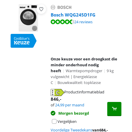
Bosch WQG245D1FG
Beoordeling is 9,0 van de 10, gebaseerd op 24 reviews.
24 reviews
Onze keuze voor een droogkast die
minder onderhoud nodig
heeft
|
Warmtepompdroger
|
9 kg
vulgewicht | Energieklasse
C
|
Bouwkwaliteit: topklasse
Productinformatieblad
opent in nieuw tabblad
846
,-
of
24,99
per maand
Morgen bezorgd
Vergelijken
Voordelige Tweedekans
van
684
,-