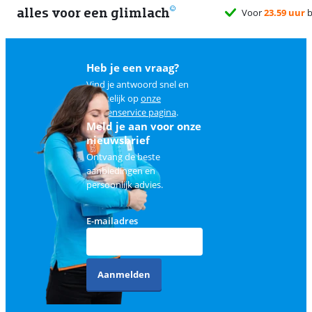
alles voor een glimlach
Voor
23.59 uur
b
Heb je een vraag?
Vind je antwoord snel en
makkelijk op
onze
klantenservice pagina
.
Meld je aan voor onze
nieuwsbrief
Ontvang de beste
aanbiedingen en
persoonlijk advies.
E-mailadres
Aanmelden