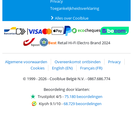
Privacy
Toegankelijkheidsverklaring
Alles over Coolblue
Betalen met MasterCard en Visa via ClickToPay
Betalen met Ecocheques
Betalen met Bancontact
Betalen met ApplePay
Webshop Trustmar
Betalen met PayPal
Best
Retail Hi-Fi Electro Brand 2024
Trustprofile van Coolblue
Verzending en bezorging met bPost
Algemene voorwaarden
Overeenkomst ontbinden
Privacy
Cookies
English (EN)
Français (FR)
© 1999 - 2026 - Coolblue België N.V. - 0867.686.774
Beoordeling door klanten:
Trustpilot 4/5
-
75.180 beoordelingen
Kiyoh 9.1/10
-
68.729 beoordelingen