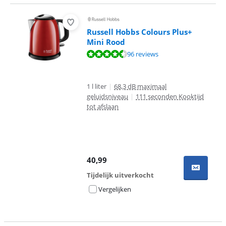
Russell Hobbs Colours Plus+
Mini Rood
Beoordeling is 8,6 van de 10, gebaseerd op 96 reviews.
96 reviews
1 l liter
|
68,3 dB maximaal
geluidsniveau
|
111 seconden Kooktijd
tot afslaan
40,99
Tijdelijk uitverkocht
Vergelijken