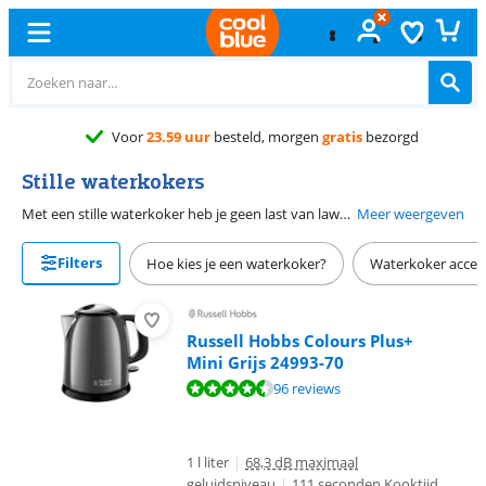
Voor
23.59 uur
besteld, morgen
gratis
bezorgd
Stille waterkokers
Met een stille waterkoker heb je geen last van lawaai wanneer je water kookt. Fijn, want zo klets je rustig verder met je visite terwijl je een pot thee zet. Wij noemen een waterkoker stil wanneer deze niet meer geluid maakt dan 70 dB. Het geluid meten wij zelf in ons eigen testlab op kantoor. Zo weten wij zeker dat jij alle waterkokers eerlijk met elkaar vergelijkt.
Meer weergeven
Filters
Hoe kies je een waterkoker?
Waterkoker acces
Russell Hobbs Colours Plus+
Mini Grijs 24993-70
Beoordeling is 8,6 van de 10, gebaseerd op 96 reviews.
96 reviews
1 l liter
|
68,3 dB maximaal
geluidsniveau
|
111 seconden Kooktijd