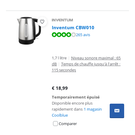
Inventum CBW010
La note est de 8,0 sur 10, basée sur 265 avis.
265 avis
1,7 l litre
|
Niveau sonore maximal : 65
dB
|
Temps de chauffe jusqu'à l'arrêt :
115 secondes
€
18,99
Temporairement épuisé
Disponible encore plus
rapidement dans
1 magasin
Coolblue
Comparer