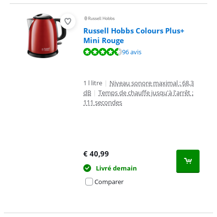
Russell Hobbs Colours Plus+
Mini Rouge
La note est de 8,6 sur 10, basée sur 96 avis.
96 avis
1 l litre
|
Niveau sonore maximal : 68,3
dB
|
Temps de chauffe jusqu'à l'arrêt :
111 secondes
€
40,99
Livré demain
Comparer