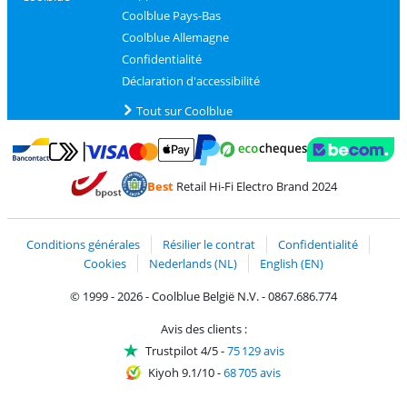
Coolblue Pays-Bas
Coolblue Allemagne
Confidentialité
Déclaration d'accessibilité
Tout sur Coolblue
Payer avec MasterCard et Visa via ClickToPay
Payer avec des écochèques
Payer avec Bancontact
Payer avec ApplePay
Webshop Trustmark 
Payer avec PayPal
Best
Retail Hi-Fi Electro Brand 2024
Trustprofile de Coolblue
Expédition et livraison avec bPost
Conditions générales
Résilier le contrat
Confidentialité
Cookies
Nederlands (NL)
English (EN)
© 1999 - 2026 - Coolblue België N.V. - 0867.686.774
Avis des clients :
Trustpilot 4/5
-
75 129 avis
Kiyoh 9.1/10
-
68 705 avis