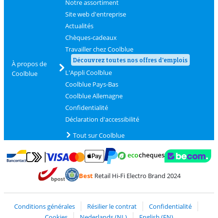
Notre assortiment
Site web d'entreprise
Actualités
Chèques-cadeaux
Travailler chez Coolblue
Découvrez toutes nos offres d'emplois
À propos de
L'Appli Coolblue
Coolblue
Coolblue Pays-Bas
Coolblue Allemagne
Confidentialité
Déclaration d'accessibilité
Tout sur Coolblue
Payer avec MasterCard et Visa via ClickToPay
Payer avec des écochèques
Payer avec Bancontact
Payer avec ApplePay
Webshop Trustmark 
Payer avec PayPal
Best
Retail Hi-Fi Electro Brand 2024
Trustprofile de Coolblue
Expédition et livraison avec bPost
Conditions générales
Résilier le contrat
Confidentialité
Cookies
Nederlands (NL)
English (EN)