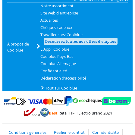
Notre assortiment
Site web d'entreprise
Actualités
Chèques-cadeaux
Travailler chez Coolblue
Découvrez toutes nos offres d'emplois
À propos de
L'Appli Coolblue
Coolblue
Coolblue Pays-Bas
Coolblue Allemagne
Confidentialité
Déclaration d'accessibilité
Tout sur Coolblue
Payer avec MasterCard et Visa via ClickToPay
Payer avec des écochèques
Payer avec Bancontact
Payer avec ApplePay
Webshop Trustmark 
Payer avec PayPal
Best
Retail Hi-Fi Electro Brand 2024
Trustprofile de Coolblue
Expédition et livraison avec bPost
Conditions générales
Résilier le contrat
Confidentialité