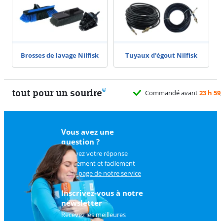
Brosses de lavage Nilfisk
Tuyaux d'égout Nilfisk
tout pour un sourire
Commandé avant
23 h 59
Vous avez une
question ?
Trouvez votre réponse
rapidement et facilement
sur
la page de notre service
client
.
Inscrivez-vous à notre
newsletter
Recevez les meilleures