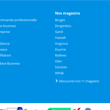
Nos magasins
commande professionnelle
Bruges
x business
Drogenbos
reprise
Gand
Hasselt
 Device
Hognoul
deaux
Kuurne
iliation
Malines
Olen
lblue Business
Schoten
Wilrijk
Découvrez nos 11 magasins