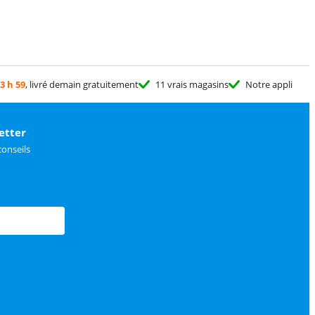
3 h 59
, livré demain gratuitement
11 vrais magasins
Notre appli
etter
conseils