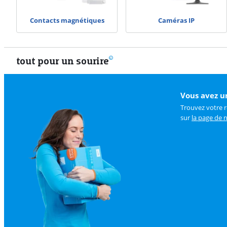
Contacts magnétiques
Caméras IP
tout pour un sourire
Vous avez u
Trouvez votre 
sur
la page de n