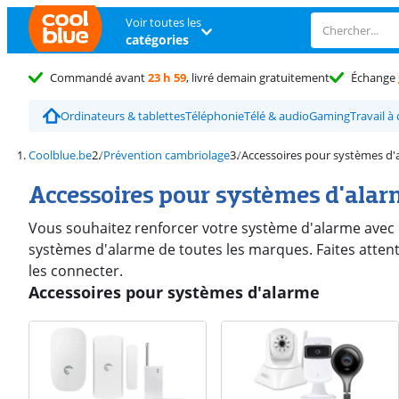
Voir toutes les
catégories
Commandé avant
23 h 59
, livré demain gratuitement
Échange
Ordinateurs & tablettes
Téléphonie
Télé & audio
Gaming
Travail à
Coolblue.be
Prévention cambriolage
Accessoires pour systèmes d'
Accessoires pour systèmes d'ala
Vous souhaitez renforcer votre système d'alarme avec d
systèmes d'alarme de toutes les marques. Faites atten
les connecter.
Accessoires pour systèmes d'alarme