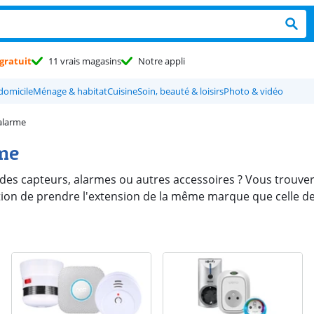
gratuit
11 vrais magasins
Notre appli
 domicile
Ménage & habitat
Cuisine
Soin, beauté & loisirs
Photo & vidéo
alarme
rme
es capteurs, alarmes ou autres accessoires ? Vous trouverez
tion de prendre l'extension de la même marque que celle de