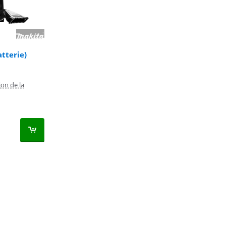
tterie)
on de la