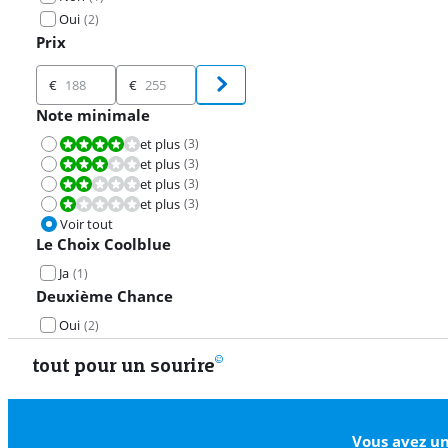
Oui
(
2
)
Prix
Prix
€
€
Note minimale
et plus
(
3
)
La note est 8,0 sur 10.
et plus
(
3
)
La note est 6,0 sur 10.
et plus
(
3
)
La note est 4,0 sur 10.
et plus
(
3
)
La note est 2,0 sur 10.
Voir tout
Le Choix Coolblue
Ja
(
1
)
Deuxième Chance
Oui
(
2
)
tout pour un sourire
Vous avez un