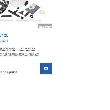
512L
8,8 sur 10, basée sur 87 avis.
7 avis
nt intégrée
|
Courant de
me d'air maximal : 3600 l/m
ent épuisé