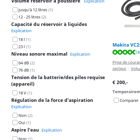
Volume réservoir à poussière
Explication
jusqu'à 12 litres
(
1
)
12 - 25 litres
(
2
)
Capacité du réservoir à liquides
Explication
18 l
(
1
)
Makita VC2
23 l
(
1
)
La note est de 
8
Niveau sonore maximal
Explication
Prise de coura
64 dB
(
2
)
secteur
|
Volu
76 dB
(
1
)
Tension de la batterie/des piles requise
€
200
,-
(appareil)
Temporairem
18 V
(
1
)
Régulation de la force d'aspiration
Comparer
Explication
Non
(
2
)
Oui
(
1
)
Aspire l'eau
Explication
Non
(
1
)