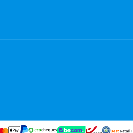
Best
Retail H