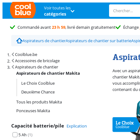
Voir toutes les
catégories
Commandé avant
23 h 59
, livré demain gratuitement
Échange
Aspirateurs de chantier
Aspirateurs de chantier sur batterie
Aspi
Résultats de recherche et tri
Aspira
Coolblue.be
Accessoires de bricolage
Aspirateurs de chantier
Avec un aspira
Aspirateurs de chantier Makita
chantier Makita
Le Choix Coolblue
vous accomplis
contenant du q
Deuxième Chance
Tous les produits Makita
Ponceuses Makita
Capacité batterie/pile
Explication
5 Ah
(
1
)