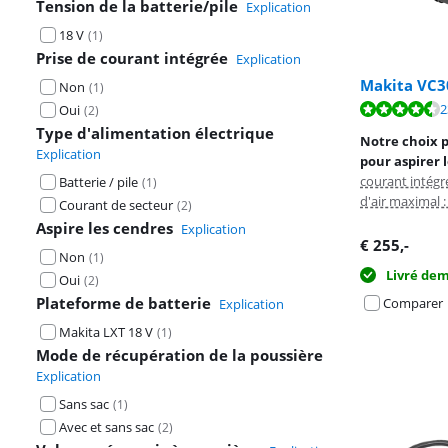
Tension de la batterie/pile
Explication
18 V
(
1
)
Prise de courant intégrée
Explication
Makita VC3
Non
(
1
)
La note est de 
2
Oui
(
2
)
La note est de 
Type d'alimentation électrique
Notre choix p
Explication
pour aspirer 
courant intégr
Batterie / pile
(
1
)
d'air maximal :
Courant de secteur
(
2
)
Aspire les cendres
Explication
€
255
,-
Non
(
1
)
Livré de
Oui
(
2
)
Plateforme de batterie
Comparer
Explication
Makita LXT 18 V
(
1
)
Mode de récupération de la poussière
Explication
Sans sac
(
1
)
Avec et sans sac
(
2
)