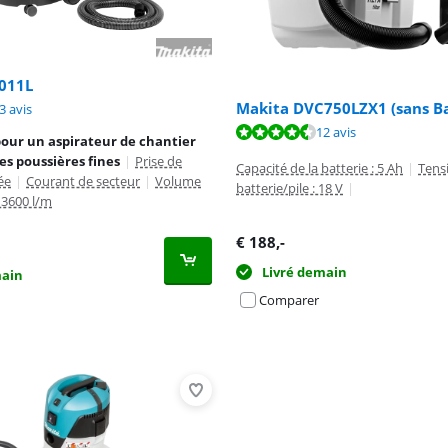
011L
Makita DVC750LZX1 (sans Ba
8,5 sur 10, basée sur 23 avis.
3 avis
8,6 sur 10, basée sur 12 avis.
12 avis
our un aspirateur de chantier
les poussières fines
|
Prise de
Capacité de la batterie : 5 Ah
|
Tensi
ée
|
Courant de secteur
|
Volume
batterie/pile : 18 V
|
 3600 l/m
€
188
,-
Livré demain
main
Comparer