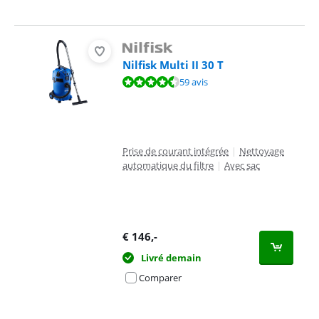
Nilfisk Multi II 30 T
La note est de 8,9 sur 10, basée sur 59 avis.
59 avis
Prise de courant intégrée
|
Nettoyage
automatique du filtre
|
Avec sac
€
146
,-
Livré demain
Comparer