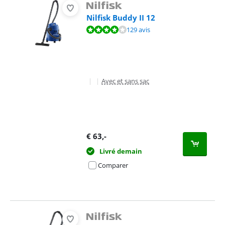
Nilfisk Buddy II 12
La note est de 8,3 sur 10, basée sur 129 avis.
129 avis
|
|
Avec et sans sac
€
63
,-
Livré demain
Comparer