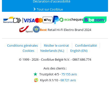
Déclaration d'accessibilité
Tout sur Coolblue
Payer avec MasterCard et Visa via ClickToPay
Payer avec des écochèques
Payer avec Bancontact
Payer avec ApplePay
Webshop Trustmark 
Payer avec PayPal
Best
Retail Hi-Fi Electro Brand 2024
Trustprofile de Coolblue
Expédition et livraison avec bPost
Conditions générales
Résilier le contrat
Confidentialité
Cookies
Nederlands (NL)
English (EN)
© 1999 - 2026 - Coolblue België N.V. - 0867.686.774
Avis des clients :
Trustpilot 4/5
-
75 155 avis
Kiyoh 9.1/10
-
68 721 avis