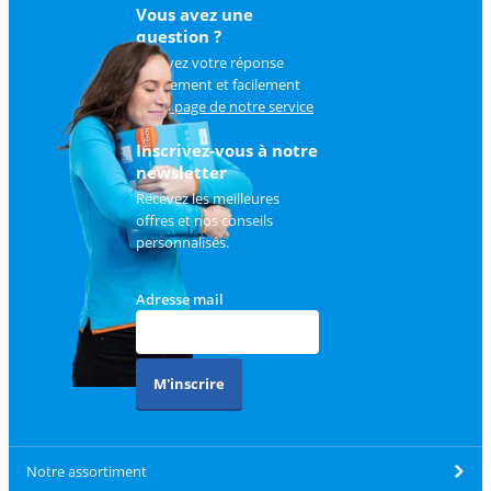
Vous avez une
question ?
Trouvez votre réponse
rapidement et facilement
sur
la page de notre service
client
.
Inscrivez-vous à notre
newsletter
Recevez les meilleures
offres et nos conseils
personnalisés.
Adresse mail
M'inscrire
Notre assortiment