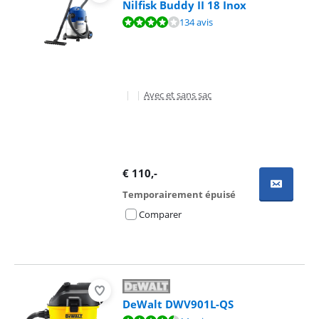
Nilfisk Buddy II 18 Inox
La note est de 8,0 sur 10, basée sur 134 avis.
134 avis
|
|
Avec et sans sac
€
110
,-
Temporairement épuisé
Comparer
DeWalt DWV901L-QS