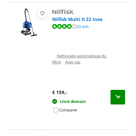
Nilfisk Multi II 22 Inox
La note est de 8,2 sur 10, basée sur 23 avis.
23 avis
|
Nettoyage automatique du
filtre
|
Avec sac
€
159
,-
Livré demain
Comparer