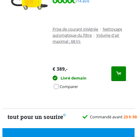
La note est de 8,5 sur 10, basée sur 14 avis.
14 avis
Prise de courant intégrée
|
Nettoyage
automatique du filtre
|
Volume d'air
maximal : 68 l/s
€
389
,-
Livré demain
Comparer
tout pour un sourire