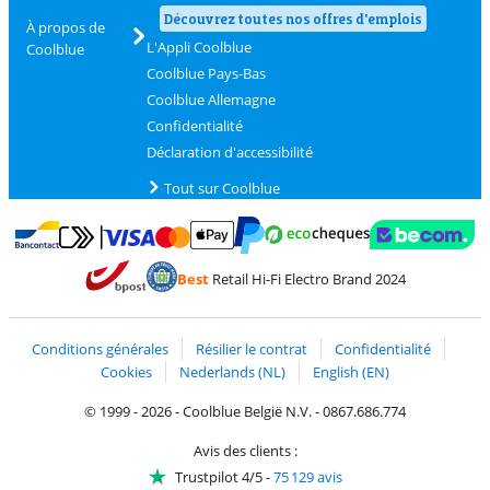
Découvrez toutes nos offres d'emplois
À propos de
L'Appli Coolblue
Coolblue
Coolblue Pays-Bas
Coolblue Allemagne
Confidentialité
Déclaration d'accessibilité
Tout sur Coolblue
Payer avec MasterCard et Visa via ClickToPay
Payer avec des écochèques
Payer avec Bancontact
Payer avec ApplePay
Webshop Trustmark 
Payer avec PayPal
Best
Retail Hi-Fi Electro Brand 2024
Trustprofile de Coolblue
Expédition et livraison avec bPost
Conditions générales
Résilier le contrat
Confidentialité
Cookies
Nederlands (NL)
English (EN)
© 1999 - 2026 - Coolblue België N.V. - 0867.686.774
Avis des clients :
Trustpilot 4/5
-
75 129 avis