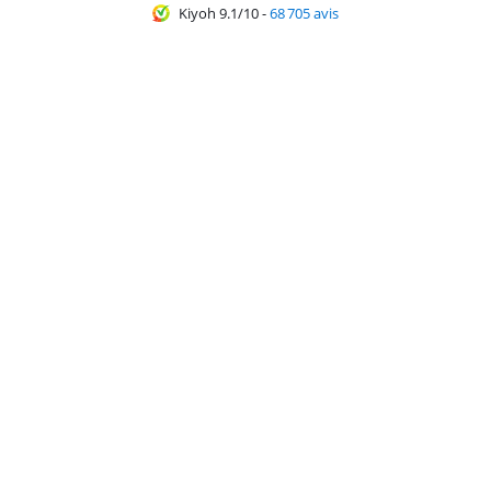
Kiyoh 9.1/10
-
68 705 avis