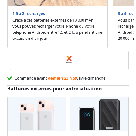
1,5 à 2 recharges
3 à 4 rec
Grâce à ces batteries externes de 10 000 mAh,
Vous part
vous pouvez recharger votre iPhone ou votre
recharger
téléphone Android entre 1,5 et 2 fois pendant une
Android 3 
excursion d'un jour.
20 000 mA
Commandé avant
demain 23 h 59
, livré dimanche
gratuitement
Batteries externes pour votre situation