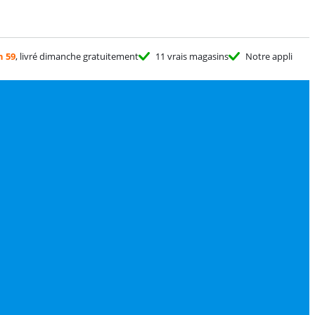
h 59
, livré dimanche gratuitement
11 vrais magasins
Notre appli