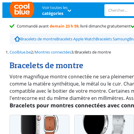
Voir toutes les
catégories
Commandé avant
demain 23 h 59
, livré dimanche gratuitement
Bracelets de montre
Bracelets Apple Watch
Bracelets Samsung
Br
Coolblue.be
Montres connectées
Bracelets de montre
Bracelets de montre
Votre magnifique montre connectée ne sera pleinement mi
comme la matière synthétique, le métal ou le cuir. Change
compatible avec le boitier de votre montre. Certaines 
l'entrecorne est du même diamètre en millimètres. Ass
Bracelets pour montres connectées avec conn