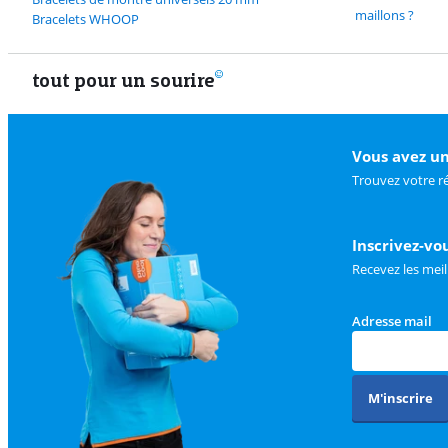
maillons ?
Bracelets WHOOP
tout pour un sourire
Vous avez un
Trouvez votre r
Inscrivez-vo
Recevez les meil
Adresse mail
M'inscrire