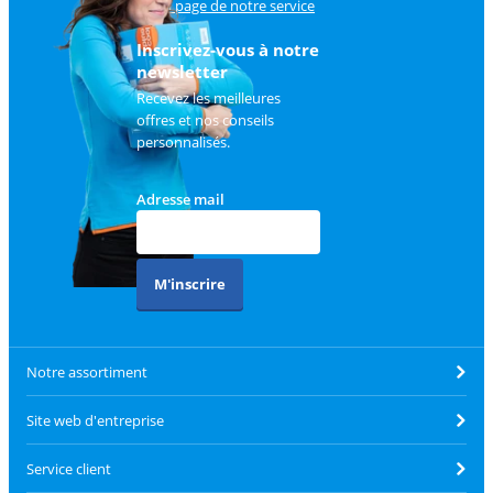
sur
la page de notre service
client
.
Inscrivez-vous à notre
newsletter
Recevez les meilleures
offres et nos conseils
personnalisés.
Adresse mail
M'inscrire
Notre assortiment
Site web d'entreprise
Service client