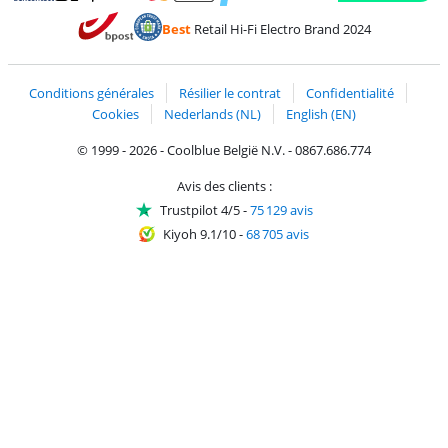
Payer avec MasterCard et Visa via ClickToPay
Payer avec des écochèques
Payer avec Bancontact
Payer avec ApplePay
Webshop Trustmark 
Payer avec PayPal
Best
Retail Hi-Fi Electro Brand 2024
Trustprofile de Coolblue
Expédition et livraison avec bPost
Conditions générales
Résilier le contrat
Confidentialité
Cookies
Nederlands (NL)
English (EN)
© 1999 - 2026 - Coolblue België N.V. - 0867.686.774
Avis des clients :
Trustpilot 4/5
-
75 129 avis
Kiyoh 9.1/10
-
68 705 avis