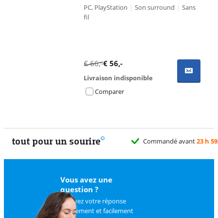
PC, PlayStation
|
Son surround
|
Sans
fil
€
66
,-
€
56
,-
Livraison indisponible
Comparer
tout pour un sourire
Commandé avant
23 h 59
Vous avez une
question ?
Trouvez votre réponse
rapidement et facilement