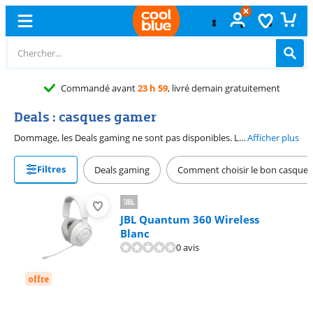
Commandé avant
23 h 59
, livré demain gratuitement
Deals : casques gamer
Dommage, les Deals gaming ne sont pas disponibles. Lors des prochains Deals Gaming, vous pourrez à nouveau rechercher un casque gamer. Avec le son surround, vous pouvez entendre exactement où se trouvent vos adversaires. Cela vous donne un avantage dans les matchs en ligne décisifs. Vous préférez jouer en toute tranquillité ? Alors, optez pour un casque gamer avec réduction de bruit. De cette façon, vous pouvez vous concentrer pleinement sur la victoire des matchs les plus importants. Vous ne pouvez pas attendre ? Nous avons de bons deals sur les meilleurs casques gamer toute l'année.
Afficher plus
Filtres
Deals gaming
Comment choisir le bon casque 
JBL Quantum 360 Wireless
Blanc
0 avis
offre