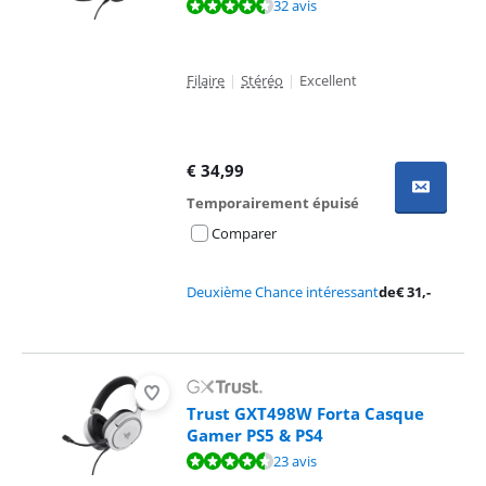
La note est de 8,6 sur 10, basée sur 32 avis.
32 avis
Filaire
|
Stéréo
|
Excellent
€
34,99
Temporairement épuisé
Comparer
Deuxième Chance intéressant
de
€
31
,-
Trust GXT498W Forta Casque
Gamer PS5 & PS4
La note est de 9,0 sur 10, basée sur 23 avis.
23 avis