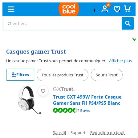
Échange
gratuit
Casques gamer Trust
Un casque gamer Trust vous permet de communiquer facilement avec vos amis pendant que vous jouez. Vous avez le choix entre des casques filaires et sans fil. Vous voulez profiter des sons du jeu ? Choisissez un casque gamer avec son surround. Ainsi, les sons de votre jeu sont plus clairs. De plus, les casques gamer Trust sont souvent fabriqués à partir de matériaux recyclés.
Afficher plus
Filtres
Tous les produits Trust
Souris Trust
Trust GXT 499W Forta Casque
Gamer Sans Fil PS4/PS5 Blanc
La note est de 9,1 sur 10, basée sur 19 avis.
19 avis
Sans fil
|
Support
|
Réduction du bruit