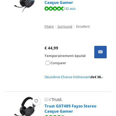
Casque Gamer
La note est de 8,6 sur 10, basée sur 32 avis.
32 avis
Filaire
|
Surround
|
Excellent
€
44,99
Temporairement épuisé
Comparer
Deuxième Chance intéressant
de
€
38
,-
Trust GXT489 Fayzo Stereo
Casque Gamer