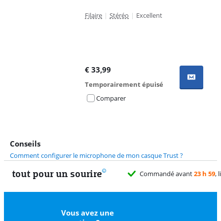
Filaire
|
Stéréo
|
Excellent
€
33,99
Temporairement épuisé
Comparer
Conseils
Comment configurer le microphone de mon casque Trust ?
tout pour un sourire
11 vrais
Vous avez une