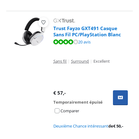
Trust Fayzo GXT491 Casque
Sans Fil PC/PlayStation Blanc
La note est de 7,9 sur 10, basée sur 20 avis.
20 avis
Sans fil
|
Surround
|
Excellent
€
57
,-
Temporairement épuisé
Comparer
Deuxième Chance intéressant
de
€
50
,-