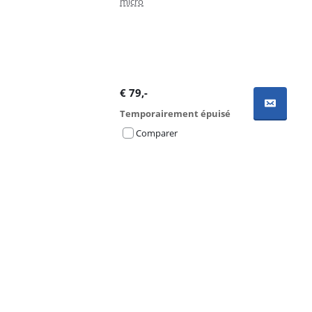
micro
€
79
,-
Temporairement épuisé
Comparer
Advertentie