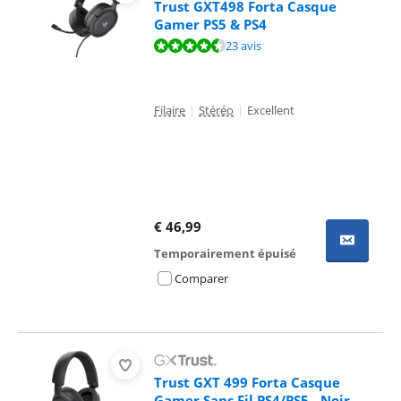
Trust GXT498 Forta Casque
Gamer PS5 & PS4
La note est de 9,0 sur 10, basée sur 23 avis.
23 avis
Filaire
|
Stéréo
|
Excellent
€
46,99
Temporairement épuisé
Comparer
Trust GXT 499 Forta Casque
Gamer Sans Fil PS4/PS5 - Noir