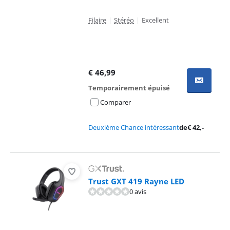
Filaire
|
Stéréo
|
Excellent
€
46,99
Temporairement épuisé
Comparer
Deuxième Chance intéressant
de
€
42
,-
Trust GXT 419 Rayne LED
0 avis