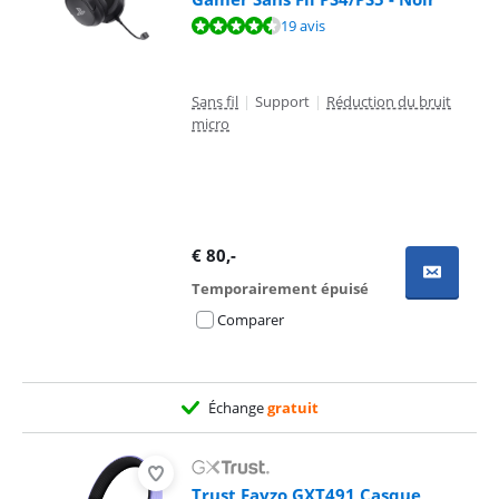
La note est de 9,1 sur 10, basée sur 19 avis.
19 avis
Sans fil
|
Support
|
Réduction du bruit
micro
€
80
,-
Temporairement épuisé
Comparer
Échange
gratuit
Trust Fayzo GXT491 Casque