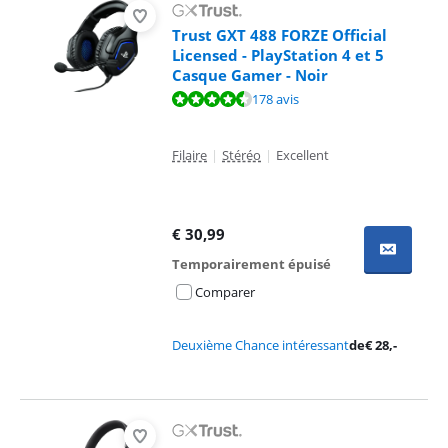
Trust GXT 488 FORZE Official
Licensed - PlayStation 4 et 5
Casque Gamer - Noir
La note est de 8,5 sur 10, basée sur 178 avis.
178 avis
Filaire
|
Stéréo
|
Excellent
€
30,99
Temporairement épuisé
Comparer
Deuxième Chance intéressant
de
€
28
,-