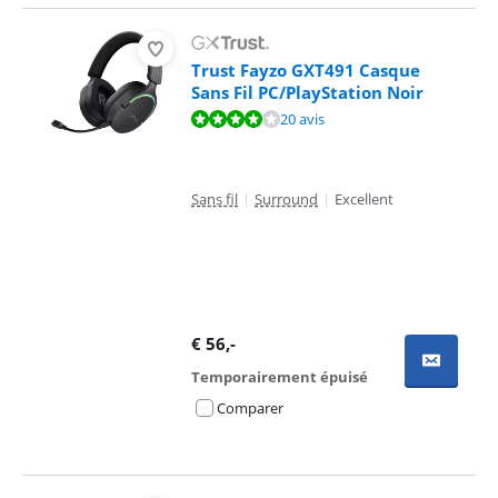
Trust Fayzo GXT491 Casque
Sans Fil PC/PlayStation Noir
La note est de 7,9 sur 10, basée sur 20 avis.
20 avis
Sans fil
|
Surround
|
Excellent
€
56
,-
Temporairement épuisé
Comparer