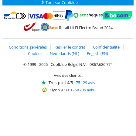
Tout sur Coolblue
Payer avec MasterCard et Visa via ClickToPay
Payer avec des écochèques
Payer avec Bancontact
Payer avec ApplePay
Webshop Trustmark 
Payer avec PayPal
Best
Retail Hi-Fi Electro Brand 2024
Trustprofile de Coolblue
Expédition et livraison avec bPost
Conditions générales
Résilier le contrat
Confidentialité
Cookies
Nederlands (NL)
English (EN)
© 1999 - 2026 - Coolblue België N.V. - 0867.686.774
Avis des clients :
Trustpilot 4/5
-
75 129 avis
Kiyoh 9.1/10
-
68 705 avis