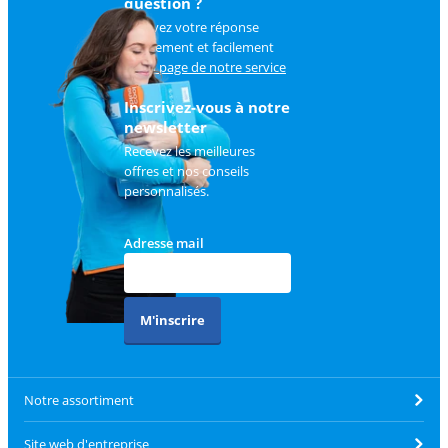
question ?
Trouvez votre réponse
rapidement et facilement
sur
la page de notre service
client
.
Inscrivez-vous à notre
newsletter
Recevez les meilleures
offres et nos conseils
personnalisés.
Adresse mail
M'inscrire
Notre assortiment
Site web d'entreprise