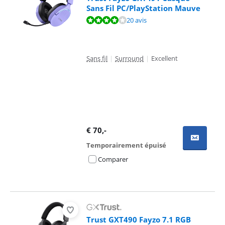
Sans Fil PC/PlayStation Mauve
La note est de 7,9 sur 10, basée sur 20 avis.
20 avis
Sans fil
|
Surround
|
Excellent
€
70
,-
Temporairement épuisé
Comparer
Trust GXT490 Fayzo 7.1 RGB