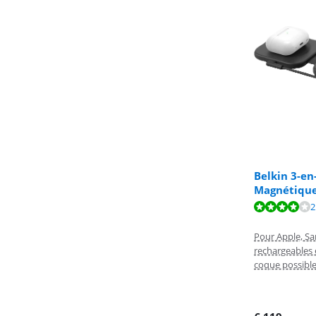
Belkin 3-en
Magnétique
La note est de 
2
La note est de 
Pour Apple, S
rechargeables
coque possibl