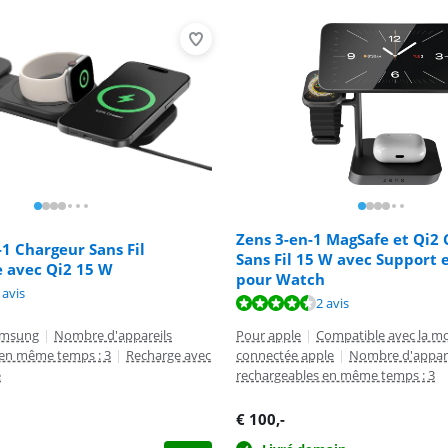
Zens 3-en-1 MagSafe et Qi2
-1 Chargeur Sans Fil
Sans Fil 15 W avec Support 
 avec Qi2 15 W
pour Watch
7,6 sur 10, basée sur 2 avis.
 avis
8,8 sur 10, basée sur 2 avis.
2 avis
amsung
|
Nombre d'appareils
Pour apple
|
Compatible avec la m
 en même temps : 3
|
Recharge avec
connectée apple
|
Nombre d'appare
e
rechargeables en même temps : 3
€
100
,-