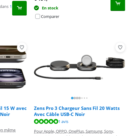
 dans
1
En stock
Comparer
il 15 W avec
Zens Pro 3 Chargeur Sans Fil 20 Watts
 Noir
Avec Câble USB-C Noir
1 avis
 en même
Pour Apple, OPPO, OnePlus, Samsung, Sony,