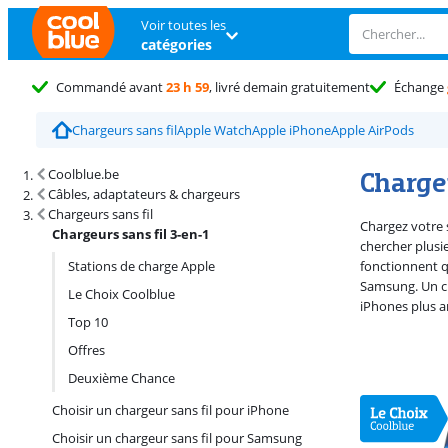
Voir toutes les
catégories
Commandé avant
23 h 59
, livré demain gratuitement
Échange
Chargeurs sans fil
Apple Watch
Apple iPhone
Apple AirPods
Résultats de recherche et tri
Chargeu
Coolblue.be
Câbles, adaptateurs & chargeurs
Chargeurs sans fil
Chargez votre 
Chargeurs sans fil 3-en-1
chercher plusi
Stations de charge Apple
fonctionnent q
Samsung. Un c
Le Choix Coolblue
iPhones plus a
Top 10
Offres
Deuxième Chance
Choisir un chargeur sans fil pour iPhone
Choisir un chargeur sans fil pour Samsung