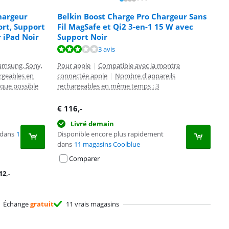
hargeur
Belkin Boost Charge Pro Chargeur Sans
ort, Support
Fil MagSafe et Qi2 3-en-1 15 W avec
 iPad Noir
Support Noir
3 avis
Samsung, Sony,
Pour apple
|
Compatible avec la montre
rgeables en
connectée apple
|
Nombre d'appareils
que possible
rechargeables en même temps : 3
€
116
,-
Livré demain
 dans
1
Disponible encore plus rapidement
dans
11 magasins Coolblue
Comparer
12
,-
Échange
gratuit
11 vrais magasins