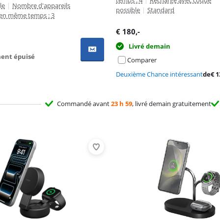
temps : 4
|
Recharge avec coque
le
|
Nombre d'appareils
possible
|
Standard
 en même temps : 3
€
180
,-
Livré demain
ent épuisé
Comparer
Deuxième Chance intéressant
de
€
1
Commandé avant
23 h 59
, livré demain gratuitement