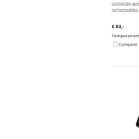
connectée app
rechargeables
€
84
,-
Temporairem
Comparer