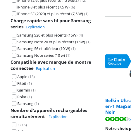
iPhone 12 et plus récents (15 watts)
(
12
)
iPhone 8 et plus récent (7.5 W)
(
6
)
iPhone SE (2020) et plus récent (7,5 W)
(
1
)
Charge rapide sans fil pour Samsung
series
Explication
Samsung S20 et plus récents (15W)
(
4
)
Samsung Note 20 et plus récents (15W)
(
1
)
Samsung S6 et ultérieur (10 W)
(
1
)
Samsung Note series (10 w)
(
1
)
Compatible avec marque de montre
connectée
Explication
Apple
(
13
)
Fitbit
(
1
)
Garmin
(
1
)
Polar
(
1
)
Belkin Ultr
Samsung
(
1
)
en-1 MagSa
Nombre d'appareils rechargeables
Noir
simultanément
Explication
La note est de 
6
3
(
15
)
Notre choix p