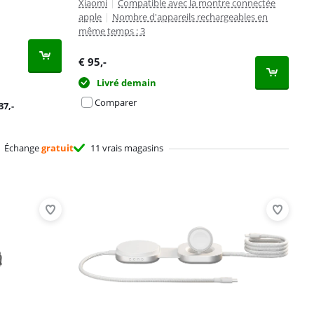
Xiaomi
|
Compatible avec la montre connectée
apple
|
Nombre d'appareils rechargeables en
même temps : 3
€
95
,-
Livré demain
Comparer
37
,-
Échange
gratuit
11 vrais magasins