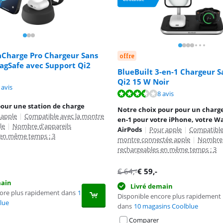
aCharge Pro Chargeur Sans
offre
MagSafe avec Support Qi2
BlueBuilt 3-en-1 Chargeur Sa
Qi2 15 W Noir
9,7 sur 10, basée sur 5 avis.
 avis
7,1 sur 10, basée sur 8 avis.
8 avis
pour une station de charge
Notre choix pour pour un chargeu
 apple
|
Compatible avec la montre
en-1 pour votre iPhone, votre Wa
le
|
Nombre d'appareils
AirPods
|
Pour apple
|
Compatible
 en même temps : 3
montre connectée apple
|
Nombre 
rechargeables en même temps : 3
€
64
,-
€
59
,-
main
Livré demain
core plus rapidement dans
1
Disponible encore plus rapidement
lue
dans
10 magasins Coolblue
Comparer