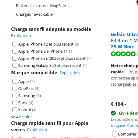
Batteries externes MagSafe
Chargeur avec câble
Charge sans fil adaptée au modèle
Belkin Ultr
Explication
Fil 3-en-1 
Apple iPhone 12 et plus récent
(
4
)
25 W Noir
Apple iPhone 8 à iPhone 11
(
1
)
La note est de 
5
La note est de 
Apple iPhone SE (2020) et plus récent
(
1
)
Samsung Galaxy S20 et plus récent
(
1
)
Notre choix 
rapide
|
Pour
Marque compatible
Explication
connectée app
Apple
(
15
)
rechargeables
OnePlus
(
4
)
Samsung
(
6
)
Sony
(
4
)
€
104
,-
Xiaomi
(
4
)
Livré de
4 de plus
Disponible en
Charge rapide sans fil pour Apple
magasin Coolb
series
Explication
Comparer