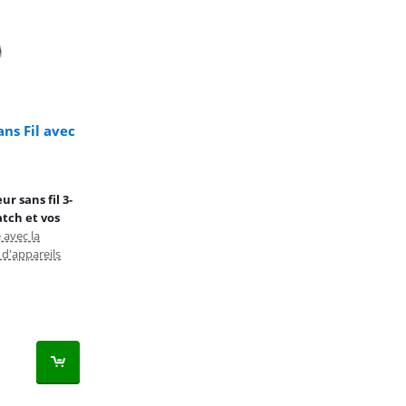
ns Fil avec
r sans fil 3-
tch et vos
 avec la
d'appareils