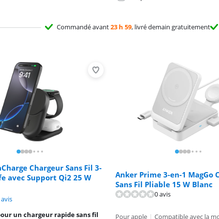
Commandé avant
23 h 59
, livré demain gratuitement
aCharge Chargeur Sans Fil 3-
Anker Prime 3-en-1 MagGo 
fe avec Support Qi2 25 W
Sans Fil Pliable 15 W Blanc
0 avis
9,4 sur 10, basée sur 6 avis.
 avis
our un chargeur rapide sans fil
Pour apple
|
Compatible avec la m