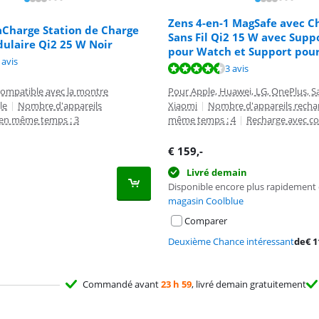
Zens 4-en-1 MagSafe avec C
aCharge Station de Charge
Sans Fil Qi2 15 W avec Supp
dulaire Qi2 25 W Noir
pour Watch et Support pour
10 sur 10, basée sur 1 avis.
 avis
8,5 sur 10, basée sur 3 avis.
5,6 sur 10, basée sur 3 avis.
3 avis
ompatible avec la montre
Pour Apple, Huawei, LG, OnePlus, 
le
|
Nombre d'appareils
Xiaomi
|
Nombre d'appareils recha
 en même temps : 3
même temps : 4
|
Recharge avec co
€
159
,-
Livré demain
Disponible encore plus rapidement
magasin Coolblue
Comparer
Deuxième Chance intéressant
de
€
1
Commandé avant
23 h 59
, livré demain gratuitement