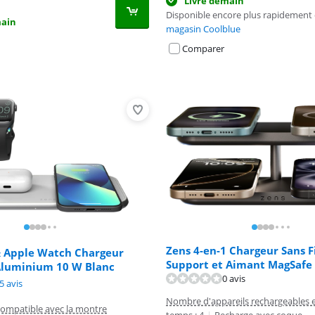
Livré demain
Disponible encore plus rapidement
main
magasin Coolblue
Comparer
Zens 4-en-1 Chargeur Sans F
& Apple Watch Chargeur
Support et Aimant MagSafe
 Aluminium 10 W Blanc
0 avis
10 sur 10, basée sur 1 avis.
8,9 sur 10, basée sur 75 avis.
5 avis
Nombre d'appareils rechargeables
ompatible avec la montre