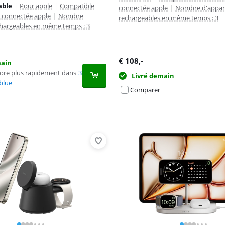
able
|
Pour apple
|
Compatible
connectée apple
|
Nombre d'appare
e connectée apple
|
Nombre
rechargeables en même temps : 3
chargeables en même temps : 3
€
108
,-
main
core plus rapidement dans
3
Livré demain
blue
Comparer