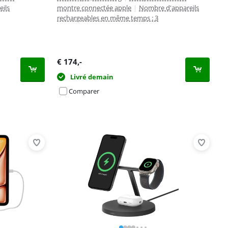
ils
montre connectée apple
|
Nombre d'appareils
rechargeables en même temps : 3
€
174
,-
Livré demain
Comparer