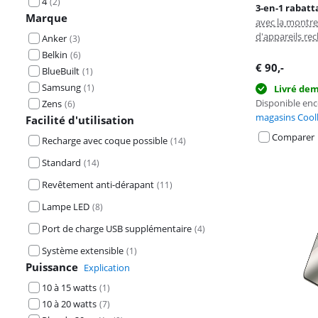
4
(
2
)
3-en-1 rabatt
Marque
avec la montr
d'appareils re
Anker
(
3
)
Belkin
(
6
)
€
90
,-
BlueBuilt
(
1
)
Samsung
(
1
)
Livré de
Disponible en
Zens
(
6
)
magasins Cool
Facilité d'utilisation
Comparer
Recharge avec coque possible
(
14
)
Standard
(
14
)
Revêtement anti-dérapant
(
11
)
Lampe LED
(
8
)
Port de charge USB supplémentaire
(
4
)
Système extensible
(
1
)
Puissance
Explication
10 à 15 watts
(
1
)
10 à 20 watts
(
7
)