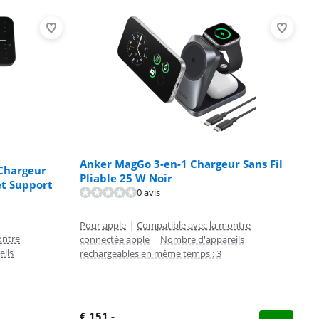
Anker MagGo 3-en-1 Chargeur Sans Fil
 Chargeur
Pliable 25 W Noir
et Support
0 avis
Pour apple
|
Compatible avec la montre
ontre
connectée apple
|
Nombre d'appareils
ils
rechargeables en même temps : 3
€
151
,-