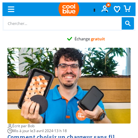
Échange
gratuit
Écrit par Bob
Mis à jour le
3 avril 2024
·
13 h 18
Comment choisir un chargeur sans fil