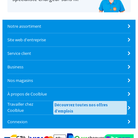
Notre assortiment
Site web d'entreprise
Service client
Business
Nos magasins
À propos de Coolblue
Travailler chez
Découvrez toutes nos offres
Coolblue
d'emplois
Connexion