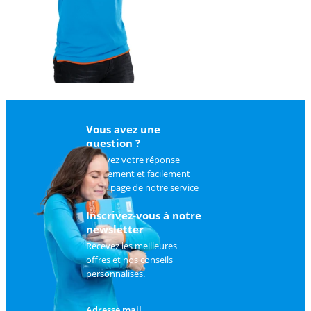
Vous avez une
question ?
Trouvez votre réponse
rapidement et facilement
sur
la page de notre service
client
.
Inscrivez-vous à notre
newsletter
Recevez les meilleures
offres et nos conseils
personnalisés.
Adresse mail