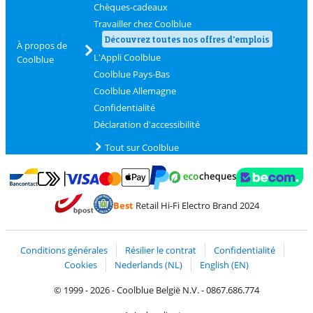
Chèques-cadeaux
Travailler chez Coolblue
Découvrez toutes nos offres d'emplois
À propos de
L'Appli Coolblue
Coolblue
Coolblue Pays-Bas
Coolblue Allemagne
Confidentialité
Déclaration d'accessibilité
Tout sur Coolblue
Payer avec MasterCard et Visa via ClickToPay
Payer avec des écochèques
Payer avec Bancontact
Payer avec ApplePay
Webshop Trustmark 
Payer avec PayPal
Best
Retail Hi-Fi Electro Brand 2024
Trustprofile de Coolblue
Expédition et livraison avec bPost
Conditions générales
Résilier le contrat
Confidentialité
Cookies
Nederlands (NL)
English (EN)
© 1999 - 2026 - Coolblue België N.V. - 0867.686.774