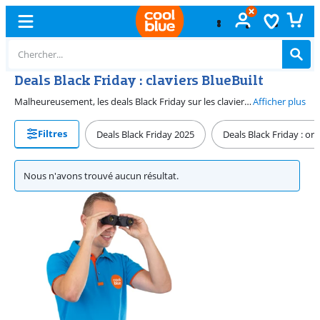
Deals Black Friday : claviers BlueBuilt
Malheureusement, les deals Black Friday sur les claviers BlueBuilt sont terminés. Mais ne vous inquiétez pas, nous avons également les meilleures deals sur les claviers BlueBuilt pour vous en dehors des périodes promotionnelles. Consultez notre page promotionnelle pour voir les meilleurs deals.
Afficher plus
Filtres
Deals Black Friday 2025
Deals Black Friday : or
Nous n'avons trouvé aucun résultat.