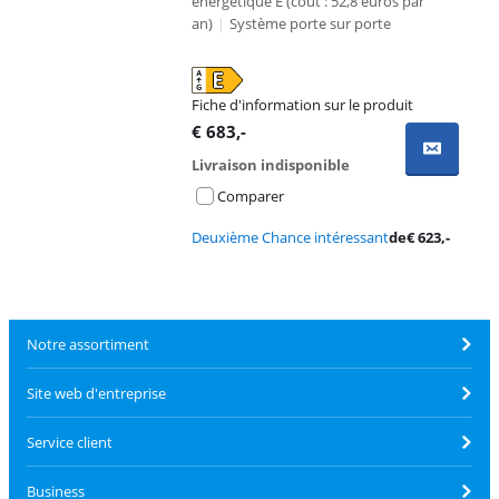
énergétique E (cout : 52,8 euros par
an)
|
Système porte sur porte
Fiche d'information sur le produit
s'ouvre dans un nouvel onglet
€
683
,-
Livraison indisponible
Comparer
Deuxième Chance intéressant
de
€
623
,-
Notre assortiment
Site web d'entreprise
Service client
Business