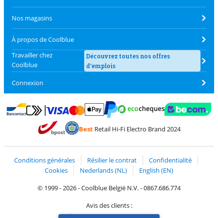
Nos magasins
À propos de Coolblue
Travailler chez
Découvrez toutes nos offres
Coolblue
d'emplois
Connexion
Payer avec MasterCard et Visa via ClickToPay
Payer avec des écochèques
Payer avec Bancontact
Payer avec ApplePay
Webshop Trustmark 
Payer avec PayPal
Best
Retail Hi-Fi Electro Brand 2024
Trustprofile de Coolblue
Expédition et livraison avec bPost
Conditions générales
Résilier le contrat
Confidentialité
Cookies
Nederlands (NL)
English (EN)
© 1999 - 2026 - Coolblue België N.V. - 0867.686.774
Avis des clients :
Trustpilot 4/5
-
75 100 avis