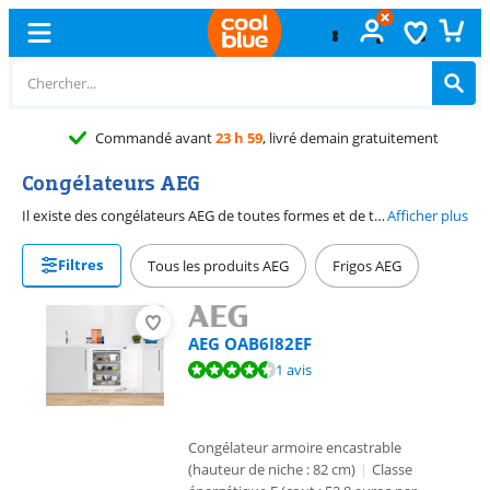
Commandé avant
23 h 59
, livré demain gratuitement
Congélateurs AEG
Il existe des congélateurs AEG de toutes formes et de toute tailles. Vous avez un grand ménage et souhaitez congeler une grande quantité de produits ? Dans ce cas, jetez un œil sur les grands congélateurs d'au moins 250 litres. Ce sont souvent des congélateurs bahuts. Comme vous n'êtes pas gêné par des compartiments, vous voyez tout de suite ce que vous avez. Vous voulez simplement congeler les courses du jour ? Dans ce cas, un petit congélateur AEG sera plus approprié. Choisissez un congélateur encastrable si vous voulez l'intégrer parfaitement à votre cuisine.
Afficher plus
Filtres
Tous les produits AEG
Frigos AEG
AEG OAB6I82EF
La note est de 8,5 sur 10, basée sur 1 avis.
1 avis
Congélateur armoire encastrable
(hauteur de niche : 82 cm)
|
Classe