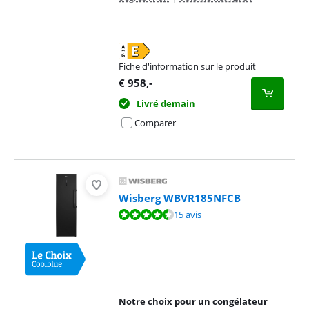
Fiche d'information sur le produit
s'ouvre dans un nouvel onglet
€
958
,-
Livré demain
Comparer
Wisberg WBVR185NFCB
La note est de 9,2 sur 10, basée sur 15 avis.
15 avis
Notre choix pour un congélateur