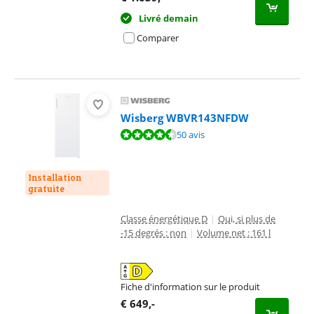
Livré demain
Comparer
Wisberg WBVR143NFDW
La note est de 9,4 sur 10, basée sur 50 avis.
50 avis
Installation
gratuite
Classe énergétique D
|
Oui, si plus de
-15 degrés : non
|
Volume net : 161 l
Fiche d'information sur le produit
s'ouvre dans un nouvel onglet
€
649
,-