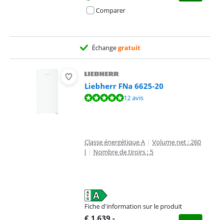
Comparer
Échange
gratuit
Liebherr FNa 6625-20
La note est de 9,7 sur 10, basée sur 12 avis.
12 avis
Classe énergétique A
|
Volume net : 260
l
|
Nombre de tiroirs : 5
Fiche d'information sur le produit
s'ouvre dans un nouvel onglet
€
1.639
,-