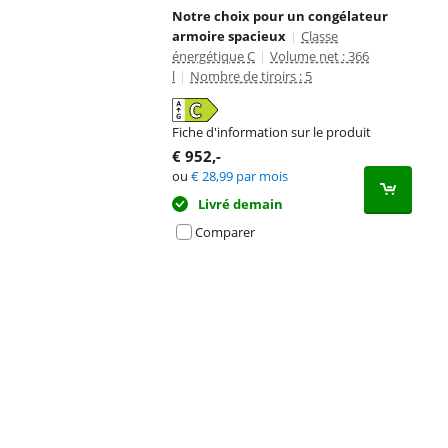
Notre choix pour un congélateur
armoire spacieux
|
Classe
énergétique C
|
Volume net : 366
l
|
Nombre de tiroirs : 5
Fiche d'information sur le produit
s'ouvre dans un nouvel onglet
€
952
,-
ou
€
28,99
par mois
Livré demain
Comparer
Advertentie