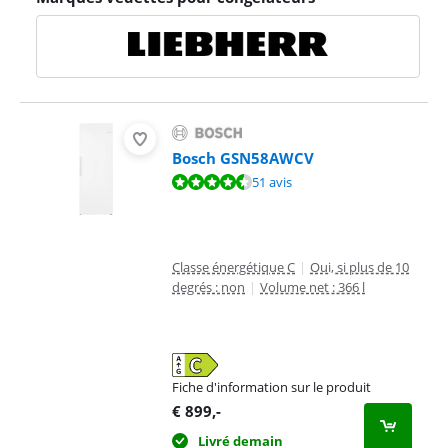
Bosch GSN58AWCV
La note est de 9,4 sur 10, basée sur 51 avis.
51 avis
Classe énergétique C
|
Oui, si plus de 10
degrés : non
|
Volume net : 366 l
Fiche d'information sur le produit
s'ouvre dans un nouvel onglet
€
899
,-
Livré demain