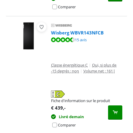
Comparer
Wisberg WBVR143NFCB
La note est de 9,2 sur 10, basée sur 15 avis.
15 avis
Classe énergétique C
|
Oui, si plus de
-15 degrés : non
|
Volume net : 161 l
Fiche d'information sur le produit
s'ouvre dans un nouvel onglet
€
439
,-
Livré demain
Comparer