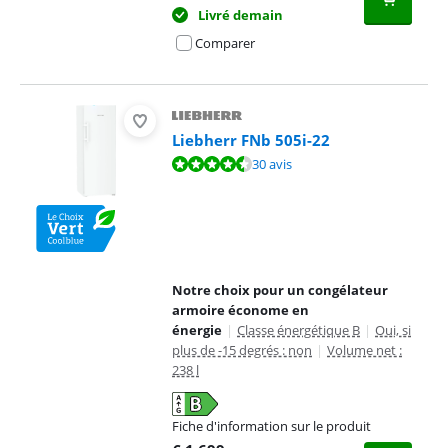
Livré demain
Comparer
Liebherr FNb 505i-22
La note est de 9,2 sur 10, basée sur 30 avis.
30 avis
Notre choix pour un congélateur
armoire économe en
énergie
|
Classe énergétique B
|
Oui, si
plus de -15 degrés : non
|
Volume net :
238 l
Fiche d'information sur le produit
s'ouvre dans un nouvel onglet