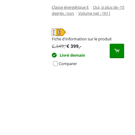
Classe énergétique E
|
Oui, si plus de -15
degrés : non
|
Volume net : 161 l
Fiche d'information sur le produit
s'ouvre dans un nouvel onglet
€
449
,-
€
399
,-
Livré demain
Comparer
Advertentie