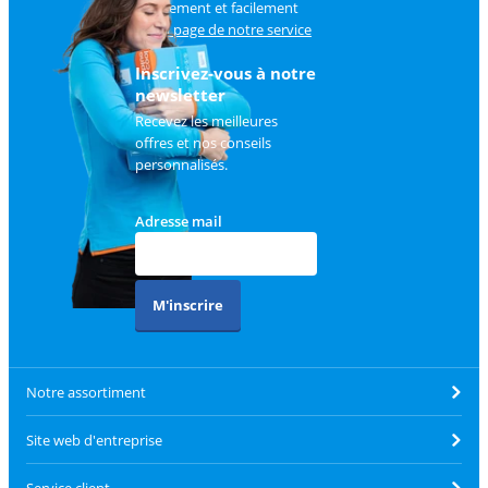
rapidement et facilement
sur
la page de notre service
client
.
Inscrivez-vous à notre
newsletter
Recevez les meilleures
offres et nos conseils
personnalisés.
Adresse mail
M'inscrire
Notre assortiment
Site web d'entreprise
Service client