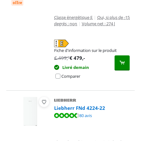
offre
Classe énergétique E
|
Oui, si plus de -15
degrés : non
|
Volume net : 274 l
Fiche d'information sur le produit
s'ouvre dans un nouvel onglet
€
499
,-
€
479
,-
Livré demain
Comparer
Liebherr FNd 4224-22
La note est de 9,1 sur 10, basée sur 80 avis.
80 avis