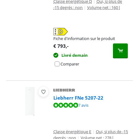
Classe énergétique D
|
Oui, si plus de
-15 degrés : non
|
Volume net : 160 l
Fiche d'information sur le produit
s'ouvre dans un nouvel onglet
€
793
,-
Livré demain
Comparer
Liebherr FNe 5207-22
La note est de 9,6 sur 10, basée sur 7 avis.
7 avis
Classe énergétique E
|
Oui, si plus de -15
degrés : non
|
Volume net : 278 l