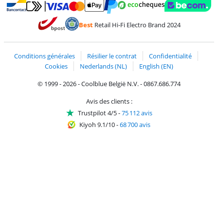
Payer avec MasterCard et Visa via ClickToPay
Payer avec des écochèques
Payer avec Bancontact
Payer avec ApplePay
Webshop Trustmark 
Payer avec PayPal
Best
Retail Hi-Fi Electro Brand 2024
Trustprofile de Coolblue
Expédition et livraison avec bPost
Conditions générales
Résilier le contrat
Confidentialité
Cookies
Nederlands (NL)
English (EN)
© 1999 - 2026 - Coolblue België N.V. - 0867.686.774
Avis des clients :
Trustpilot 4/5
-
75 112 avis
Kiyoh 9.1/10
-
68 700 avis