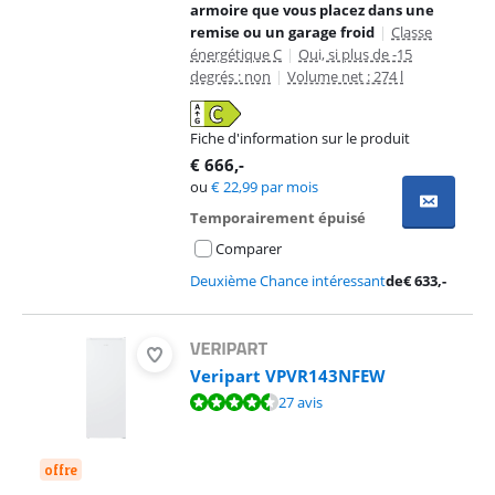
armoire que vous placez dans une
remise ou un garage froid
|
Classe
énergétique C
|
Oui, si plus de -15
degrés : non
|
Volume net : 274 l
Fiche d'information sur le produit
s'ouvre dans un nouvel onglet
€
666
,-
ou
€
22,99
par mois
Temporairement épuisé
Comparer
Deuxième Chance intéressant
de
€
633
,-
Veripart VPVR143NFEW
La note est de 9,1 sur 10, basée sur 27 avis.
27 avis
offre