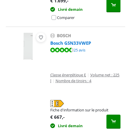
€
1.699
,-
Livré demain
Comparer
Bosch GSN33VWEP
La note est de 9,2 sur 10, basée sur 25 avis.
25 avis
Classe énergétique E
|
Volume net : 225
l
|
Nombre de tiroirs : 4
Fiche d'information sur le produit
s'ouvre dans un nouvel onglet
€
667
,-
Livré demain