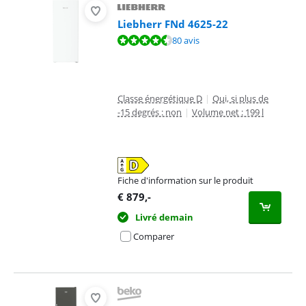
Liebherr FNd 4625-22
La note est de 9,1 sur 10, basée sur 80 avis.
80 avis
Classe énergétique D
|
Oui, si plus de
-15 degrés : non
|
Volume net : 199 l
Fiche d'information sur le produit
s'ouvre dans un nouvel onglet
€
879
,-
Livré demain
Comparer