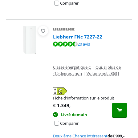
Comparer
Liebherr FNc 7227-22
La note est de 9,3 sur 10, basée sur 20 avis.
20 avis
Classe énergétique C
|
Oui, si plus de
-15 degrés : non
|
Volume net : 363 l
Fiche d'information sur le produit
s'ouvre dans un nouvel onglet
€
1.349
,-
Livré demain
Comparer
Deuxième Chance intéressant
de
€
999
,-