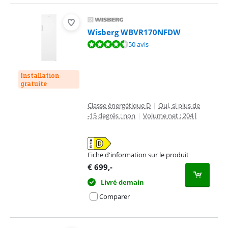
Wisberg WBVR170NFDW
La note est de 9,4 sur 10, basée sur 50 avis.
50 avis
Installation
gratuite
Classe énergétique D
|
Oui, si plus de
-15 degrés : non
|
Volume net : 204 l
Fiche d'information sur le produit
s'ouvre dans un nouvel onglet
€
699
,-
Livré demain
Comparer