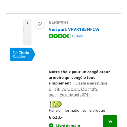
Veripart VPVR185NFCW
La note est de 8,8 sur 10, basée sur 10 avis.
10 avis
Notre choix pour un congélateur
armoire qui congèle tout
simplement
|
Classe énergétique
C
|
Oui, si plus de -15 degrés :
non
|
Volume net : 274 l
Fiche d'information sur le produit
s'ouvre dans un nouvel onglet
€
633
,-
Livré demain