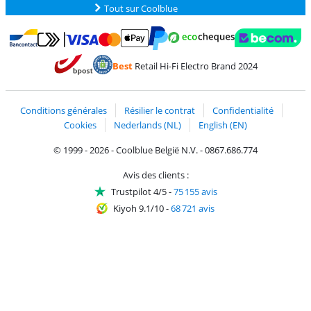
Tout sur Coolblue
Payer avec MasterCard et Visa via ClickToPay
Payer avec des écochèques
Payer avec Bancontact
Payer avec ApplePay
Webshop Trustmark 
Payer avec PayPal
Best
Retail Hi-Fi Electro Brand 2024
Trustprofile de Coolblue
Expédition et livraison avec bPost
Conditions générales
Résilier le contrat
Confidentialité
Cookies
Nederlands (NL)
English (EN)
© 1999 - 2026 - Coolblue België N.V. - 0867.686.774
Avis des clients :
Trustpilot 4/5
-
75 155 avis
Kiyoh 9.1/10
-
68 721 avis