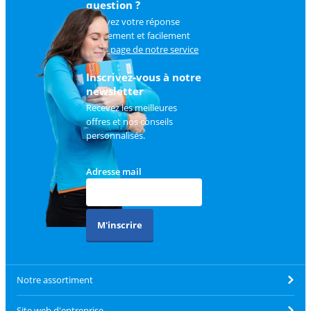
question ?
Trouvez votre réponse
rapidement et facilement
sur
la page de notre service
client
.
Inscrivez-vous à notre
newsletter
Recevez les meilleures
offres et nos conseils
personnalisés.
Adresse mail
M'inscrire
Notre assortiment
Site web d'entreprise