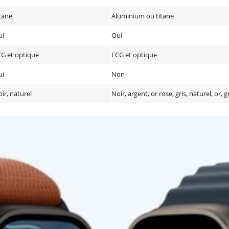
tane
Aluminium ou titane
ui
Oui
G et optique
ECG et optique
ui
Non
ir, naturel
Noir, argent, or rose, gris, naturel, or, g