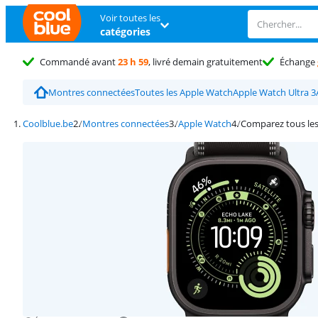
Voir toutes les
catégories
Commandé avant
23 h 59
, livré demain gratuitement
Échange
Montres connectées
Toutes les Apple Watch
Apple Watch Ultra 3
Coolblue.be
Montres connectées
Apple Watch
Comparez tous le