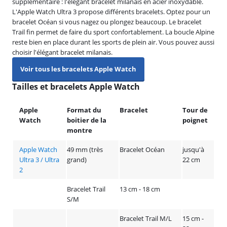
supplémentaire : l'élégant bracelet milanais en acier inoxydable.
L'Apple Watch Ultra 3 propose différents bracelets. Optez pour un
bracelet Océan si vous nagez ou plongez beaucoup. Le bracelet
Trail fin permet de faire du sport confortablement. La boucle Alpine
reste bien en place durant les sports de plein air. Vous pouvez aussi
choisir l'élégant bracelet milanais.
Voir tous les bracelets Apple Watch
Tailles et bracelets Apple Watch
Apple
Format du
Bracelet
Tour de
Watch
boitier de la
poignet
montre
Apple Watch
49 mm (très
Bracelet Océan
jusqu'à
Ultra 3 / Ultra
grand)
22 cm
2
Bracelet Trail
13 cm - 18 cm
S/M
Bracelet Trail M/L
15 cm -