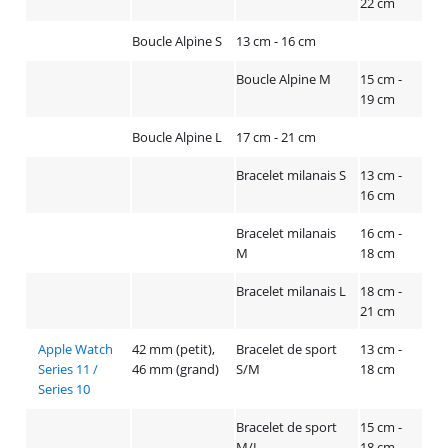
22 cm
Boucle Alpine S
13 cm - 16 cm
Boucle Alpine M
15 cm -
19 cm
Boucle Alpine L
17 cm - 21 cm
Bracelet milanais S
13 cm -
16 cm
Bracelet milanais
16 cm -
M
18 cm
Bracelet milanais L
18 cm -
21 cm
Apple Watch
42 mm (petit),
Bracelet de sport
13 cm -
Series 11 /
46 mm (grand)
S/M
18 cm
Series 10
Bracelet de sport
15 cm -
M/L
18 cm