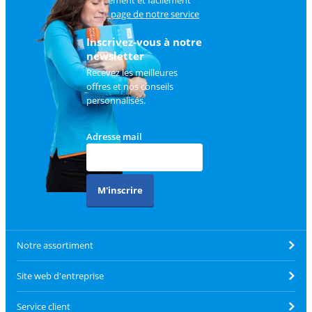
sur
la page de notre service
client
.
Inscrivez-vous à notre
newsletter
Recevez les meilleures
offres et nos conseils
personnalisés.
Adresse mail
M'inscrire
Notre assortiment
Site web d'entreprise
Service client