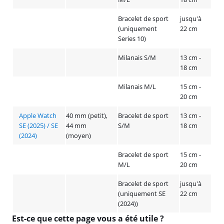
Bracelet de sport
jusqu'à
(uniquement
22 cm
Series 10)
Milanais S/M
13 cm -
18 cm
Milanais M/L
15 cm -
20 cm
Apple Watch
40 mm (petit),
Bracelet de sport
13 cm -
SE (2025) / SE
44 mm
S/M
18 cm
(2024)
(moyen)
Bracelet de sport
15 cm -
M/L
20 cm
Bracelet de sport
jusqu'à
(uniquement SE
22 cm
(2024))
Est-ce que cette page vous a été utile ?