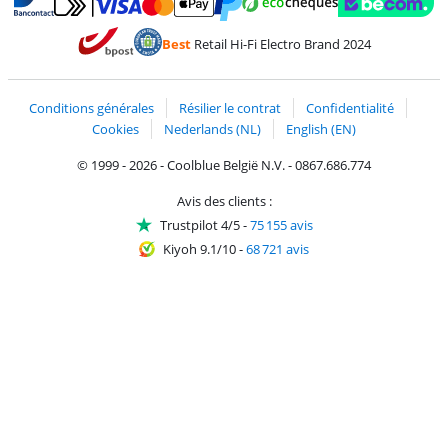
Payer avec MasterCard et Visa via ClickToPay
Payer avec des écochèques
Payer avec Bancontact
Payer avec ApplePay
Webshop Trustmark 
Payer avec PayPal
Best
Retail Hi-Fi Electro Brand 2024
Trustprofile de Coolblue
Expédition et livraison avec bPost
Conditions générales
Résilier le contrat
Confidentialité
Cookies
Nederlands (NL)
English (EN)
© 1999 - 2026 - Coolblue België N.V. - 0867.686.774
Avis des clients :
Trustpilot 4/5
-
75 155 avis
Kiyoh 9.1/10
-
68 721 avis