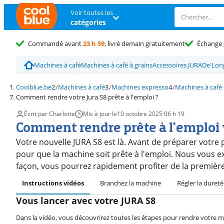
Voir toutes les
catégories
Commandé avant
23 h 59
, livré demain gratuitement
Échange
Machines à café
Machines à café à grains
Accessoires JURA
De'Lon
Coolblue.be
Machines à café
Machines expresso
Machines à café
Comment rendre votre Jura S8 prête à l'emploi ?
Écrit par Charlotte
Mis à jour le
10 octobre 2025
·
06 h 19
Comment rendre prête à l'emploi 
Votre nouvelle JURA S8 est là. Avant de préparer votre p
pour que la machine soit prête à l'emploi. Nous vous 
façon, vous pourrez rapidement profiter de la première
Instructions vidéos
Branchez la machine
Régler la dureté
Vous lancer avec votre JURA S8
Dans la vidéo, vous découvrirez toutes les étapes pour rendre votre m