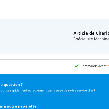
Article de Charl
Spécialiste Machine
Commandé avant
2
e question ?
éponse rapidement et facilement sur
la page de notre service client
.
us à notre newsletter