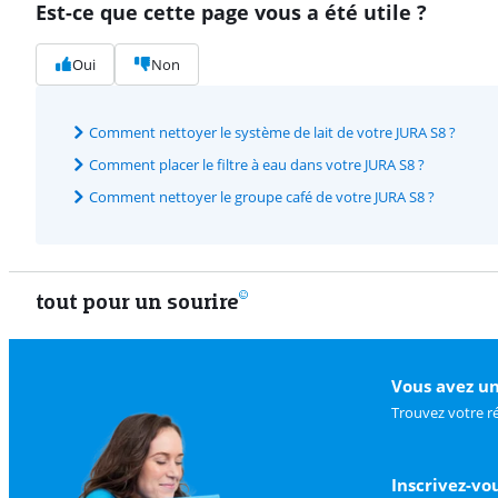
Est-ce que cette page vous a été utile ?
Oui
Non
Comment nettoyer le système de lait de votre JURA S8 ?
Comment placer le filtre à eau dans votre JURA S8 ?
Comment nettoyer le groupe café de votre JURA S8 ?
tout pour un sourire
Vous avez un
Trouvez votre r
Inscrivez-vo