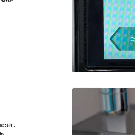
de test.
appareil.
de.