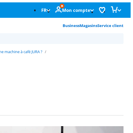
FR
Mon compte
Business
Magasins
Service client
e machine à café JURA ?