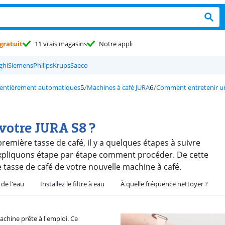
gratuit
11 vrais magasins
Notre appli
ghi
Siemens
Philips
Krups
Saeco
 entièrement automatiques
Machines à café JURA
Comment entretenir un
votre JURA S8 ?
remière tasse de café, il y a quelques étapes à suivre
expliquons étape par étape comment procéder. De cette
 tasse de café de votre nouvelle machine à café.
 de l'eau
Installez le filtre à eau
À quelle fréquence nettoyer ?
achine prête à l'emploi. Ce