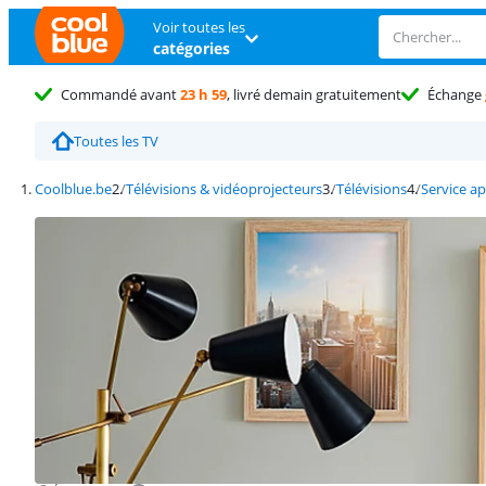
Voir toutes les
catégories
Commandé avant
23 h 59
, livré demain gratuitement
Échange
Toutes les TV
Coolblue.be
Télévisions & vidéoprojecteurs
Télévisions
Service a