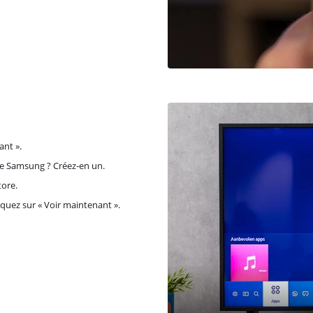
ant ».
e Samsung ? Créez-en un.
tore.
uez sur « Voir maintenant ».