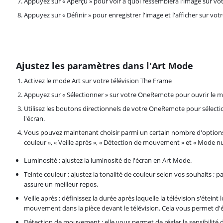
Appuyez sur « Aperçu » pour voir à quoi ressemblera l'image sur votr
Appuyez sur « Définir » pour enregistrer l'image et l'afficher sur vot
Ajustez les paramètres dans l'Art Mode
Activez le mode Art sur votre télévision The Frame
Appuyez sur « Sélectionner » sur votre OneRemote pour ouvrir le 
Utilisez les boutons directionnels de votre OneRemote pour sélecti
l'écran.
Vous pouvez maintenant choisir parmi un certain nombre d'options :
couleur », « Veille après », « Détection de mouvement » et « Mode nui
Luminosité : ajustez la luminosité de l'écran en Art Mode.
Teinte couleur : ajustez la tonalité de couleur selon vos souhaits ;
assure un meilleur repos.
Veille après : définissez la durée après laquelle la télévision s'éteint
mouvement dans la pièce devant le télévision. Cela vous permet d'é
Détection de mouvement : elle vous permet de régler la sensibilité 