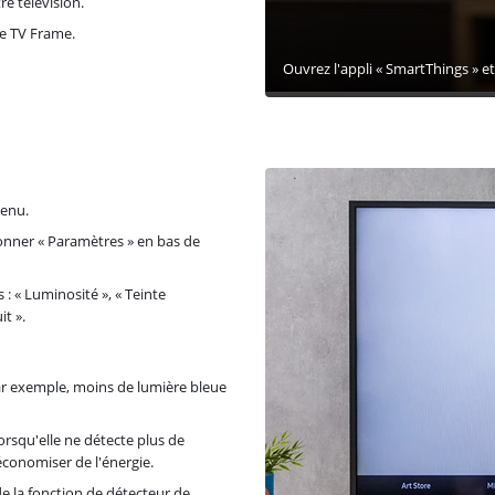
e télévision.
re TV Frame.
Ouvrez l'appli « SmartThings » e
menu.
onner « Paramètres » en bas de
 « Luminosité », « Teinte
t ».
 par exemple, moins de lumière bleue
 lorsqu'elle ne détecte plus de
conomiser de l'énergie.
de la fonction de détecteur de