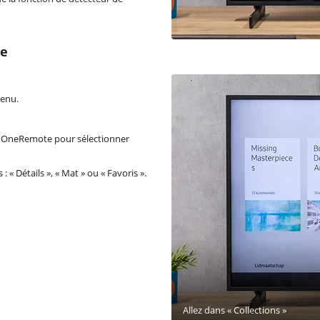
de
menu.
tre OneRemote pour sélectionner
 Détails », « Mat » ou « Favoris ».
Allez dans « Collections »