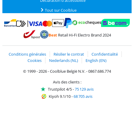
Déclaration d'accessibilité
Tout sur Coolblue
Payer avec MasterCard et Visa via ClickToPay
Payer avec des écochèques
Payer avec Bancontact
Payer avec ApplePay
Webshop Trustmark 
Payer avec PayPal
Best
Retail Hi-Fi Electro Brand 2024
Trustprofile de Coolblue
Expédition et livraison avec bPost
Conditions générales
Résilier le contrat
Confidentialité
Cookies
Nederlands (NL)
English (EN)
© 1999 - 2026 - Coolblue België N.V. - 0867.686.774
Avis des clients :
Trustpilot 4/5
-
75 129 avis
Kiyoh 9.1/10
-
68 705 avis