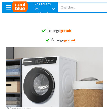
Voir toutes
les
catégories
Échange
gratuit
Échange
gratuit
Écrit par Chiara