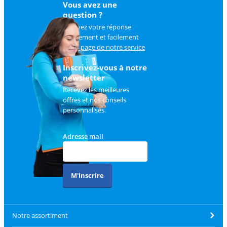
Vous avez une
question ?
Trouvez votre réponse
rapidement et facilement
sur
la page de notre service
client
.
Inscrivez-vous à notre
newsletter
Recevez les meilleures
offres et nos conseils
personnalisés.
Adresse mail
M'inscrire
Notre assortiment