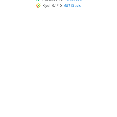
Kiyoh 9.1/10
-
68 713 avis