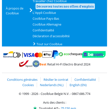
Travailler chez Coolblue
Découvrez toutes nos offres d'emplois
À propos de
L'Appli Coolblue
Coolblue
Coolblue Pays-Bas
Coolblue Allemagne
Confidentialité
Déclaration d'accessibilité
Tout sur Coolblue
Payer avec MasterCard et Visa via ClickToPay
Payer avec des écochèques
Payer avec Bancontact
Payer avec ApplePay
Webshop Trustmark 
Payer avec PayPal
Best
Retail Hi-Fi Electro Brand 2024
Trustprofile de Coolblue
Expédition et livraison avec bPost
Conditions générales
Résilier le contrat
Confidentialité
Cookies
Nederlands (NL)
English (EN)
© 1999 - 2026 - Coolblue België N.V. - 0867.686.774
Avis des clients :
Trustpilot 4/5
-
75 150 avis