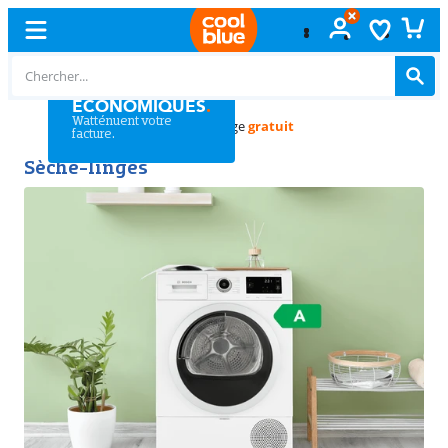
SÈCHE-LINGES
ÉCONOMIQUES
.
Watténuent votre
Échange
gratuit
facture.
Sèche-linges