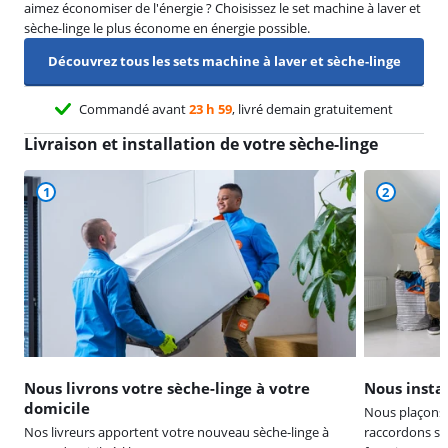
aimez économiser de l'énergie ? Choisissez le set machine à laver et
sèche-linge le plus économe en énergie possible.
Découvrez tous les sets machine à laver et sèche-linge
Commandé avant
23 h 59
, livré demain gratuitement
Livraison et installation de votre sèche-linge
1
2
Nous livrons votre sèche-linge à votre
Nous instal
domicile
Nous plaçons v
Nos livreurs apportent votre nouveau sèche-linge à
raccordons so