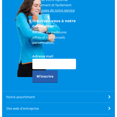
rapidement et facilement
sur
la page de notre service
client
.
Inscrivez-vous à notre
newsletter
Recevez les meilleures
offres et nos conseils
personnalisés.
Adresse mail
M'inscrire
Notre assortiment
Site web d'entreprise