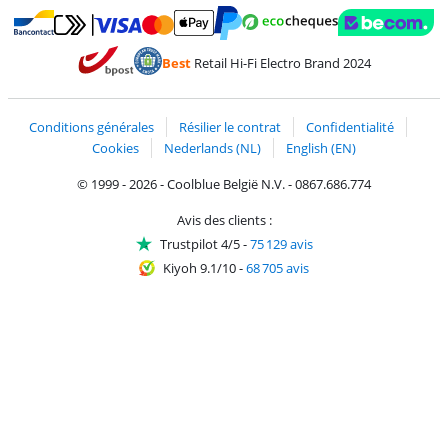
Payer avec MasterCard et Visa via ClickToPay
Payer avec des écochèques
Payer avec Bancontact
Payer avec ApplePay
Webshop Trustmark 
Payer avec PayPal
Best
Retail Hi-Fi Electro Brand 2024
Trustprofile de Coolblue
Expédition et livraison avec bPost
Conditions générales
Résilier le contrat
Confidentialité
Cookies
Nederlands (NL)
English (EN)
© 1999 - 2026 - Coolblue België N.V. - 0867.686.774
Avis des clients :
Trustpilot 4/5
-
75 129 avis
Kiyoh 9.1/10
-
68 705 avis