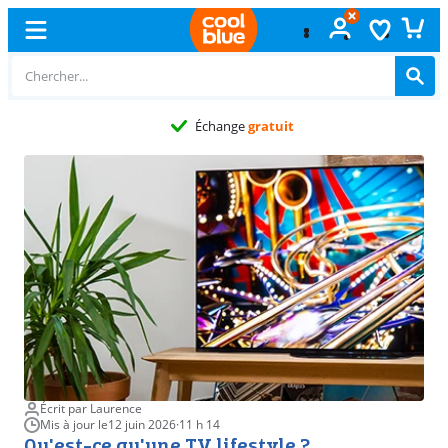
Échange
gratuit
Écrit par Laurence
Mis à jour le
12 juin 2026
·
11 h 14
Qu'est-ce qu'une TV lifestyle ?