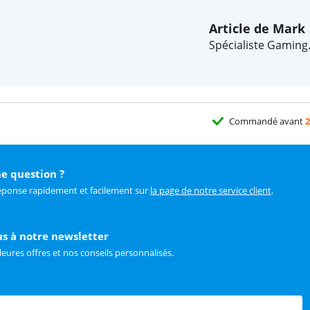
Article de Mark
Spécialiste Gaming
Commandé avant
2
e question ?
éponse rapidement et facilement sur
la page de notre service client
.
us à notre newsletter
leures offres et nos conseils personnalisés.