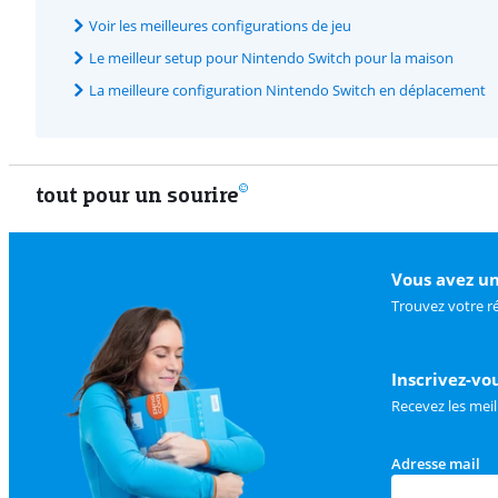
Voir les meilleures configurations de jeu
Le meilleur setup pour Nintendo Switch pour la maison
La meilleure configuration Nintendo Switch en déplacement
tout pour un sourire
Vous avez un
Trouvez votre r
Inscrivez-vo
Recevez les meil
Adresse mail