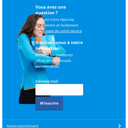
Vous avez une
question ?
Trouvez votre réponse
rapidement et facilement
sur
la page de notre service
client
.
Inscrivez-vous à notre
newsletter
Recevez les meilleures
offres et nos conseils
personnalisés.
Adresse mail
M'inscrire
Notre assortiment