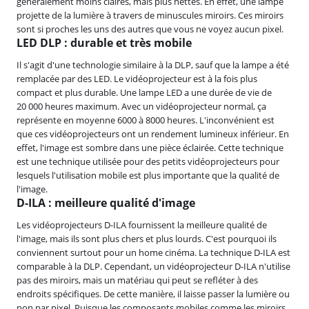
généralement moins claires, mais plus nettes. En effet, une lampe
projette de la lumière à travers de minuscules miroirs. Ces miroirs
sont si proches les uns des autres que vous ne voyez aucun pixel.
LED DLP : durable et très mobile
Il s'agit d'une technologie similaire à la DLP, sauf que la lampe a été
remplacée par des LED. Le vidéoprojecteur est à la fois plus
compact et plus durable. Une lampe LED a une durée de vie de
20 000 heures maximum. Avec un vidéoprojecteur normal, ça
représente en moyenne 6000 à 8000 heures. L'inconvénient est
que ces vidéoprojecteurs ont un rendement lumineux inférieur. En
effet, l'image est sombre dans une pièce éclairée. Cette technique
est une technique utilisée pour des petits vidéoprojecteurs pour
lesquels l'utilisation mobile est plus importante que la qualité de
l'image.
D-ILA : meilleure qualité d'image
Les vidéoprojecteurs D-ILA fournissent la meilleure qualité de
l'image, mais ils sont plus chers et plus lourds. C'est pourquoi ils
conviennent surtout pour un home cinéma. La technique D-ILA est
comparable à la DLP. Cependant, un vidéoprojecteur D-ILA n'utilise
pas des miroirs, mais un matériau qui peut se refléter à des
endroits spécifiques. De cette manière, il laisse passer la lumière ou
non par pixel. Puisque les composants mobiles comme les miroirs