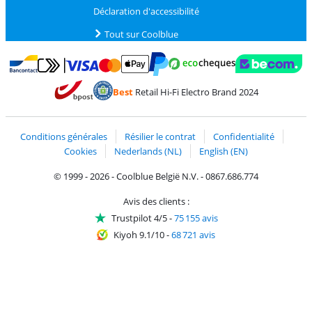
Déclaration d'accessibilité
Tout sur Coolblue
Payer avec MasterCard et Visa via ClickToPay
Payer avec des écochèques
Payer avec Bancontact
Payer avec ApplePay
Webshop Trustmark 
Payer avec PayPal
Best
Retail Hi-Fi Electro Brand 2024
Trustprofile de Coolblue
Expédition et livraison avec bPost
Conditions générales
Résilier le contrat
Confidentialité
Cookies
Nederlands (NL)
English (EN)
© 1999 - 2026 - Coolblue België N.V. - 0867.686.774
Avis des clients :
Trustpilot 4/5
-
75 155 avis
Kiyoh 9.1/10
-
68 721 avis