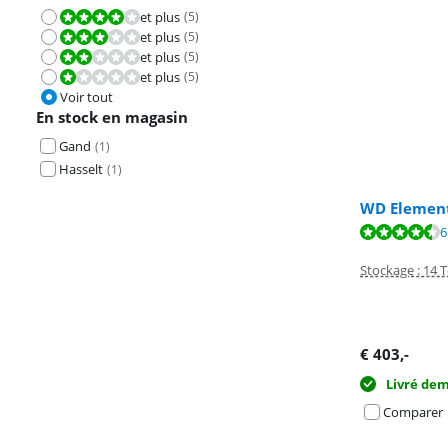
et plus
(
5
)
La note est 8,0 sur 10.
et plus
(
5
)
La note est 6,0 sur 10.
et plus
(
5
)
La note est 4,0 sur 10.
et plus
(
5
)
La note est 2,0 sur 10.
Voir tout
En stock en magasin
Gand
(
1
)
Hasselt
(
1
)
WD Element
La note est de 
La note est de 
La note est de 
6
Stockage : 14 
€
403
,-
Livré de
Comparer