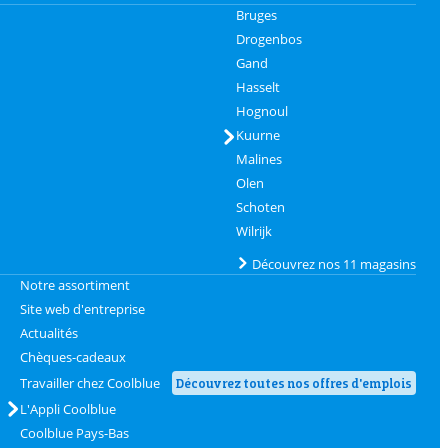
Bruges
Drogenbos
Gand
Hasselt
Hognoul
Kuurne
Malines
Olen
Schoten
Wilrijk
Découvrez nos 11 magasins
Notre assortiment
Site web d'entreprise
Actualités
Chèques-cadeaux
Travailler chez Coolblue
Découvrez toutes nos offres d'emplois
L'Appli Coolblue
Coolblue Pays-Bas