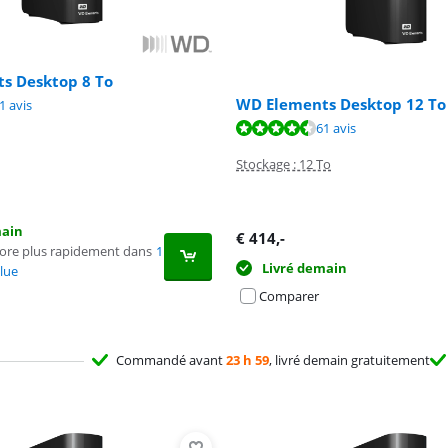
s Desktop 8 To
WD Elements Desktop 12 To
8,8 sur 10, basée sur 61 avis.
1 avis
8,8 sur 10, basée sur 61 avis.
61 avis
Stockage : 12 To
main
€
414
,-
core plus rapidement dans
1
Livré demain
lue
Comparer
Commandé avant
23 h 59
, livré demain gratuitement