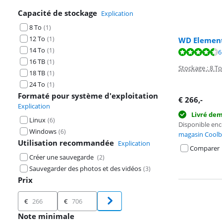
Capacité de stockage
Explication
8 To
(
1
)
12 To
(
1
)
WD Element
14 To
(
1
)
La note est de 
6
16 TB
(
1
)
La note est de 
Stockage : 8 To
18 TB
(
1
)
24 To
(
1
)
Formaté pour système d'exploitation
€
266
,-
Explication
Livré de
Linux
(
6
)
Disponible en
Windows
(
6
)
magasin Coolb
Utilisation recommandée
Explication
Comparer
Créer une sauvegarde
(
2
)
Sauvegarder des photos et des vidéos
(
3
)
Prix
Prix
€
€
Note minimale