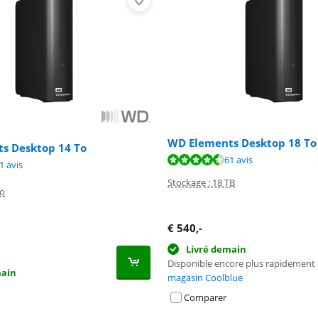
WD Elements Desktop 18 To
s Desktop 14 To
8,8 sur 10, basée sur 61 avis.
61 avis
8,8 sur 10, basée sur 61 avis.
8,8 sur 10, basée sur 61 avis.
1 avis
Stockage : 18 TB
To
€
540
,-
Livré demain
Disponible encore plus rapidement
main
magasin Coolblue
Comparer