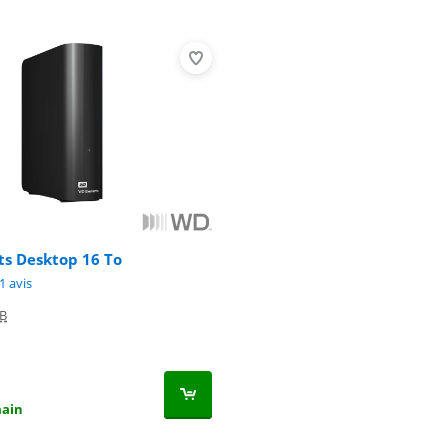
s Desktop 16 To
8,8 sur 10, basée sur 61 avis.
1 avis
TB
main