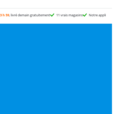
3 h 59
, livré demain gratuitement
11 vrais magasins
Notre appli