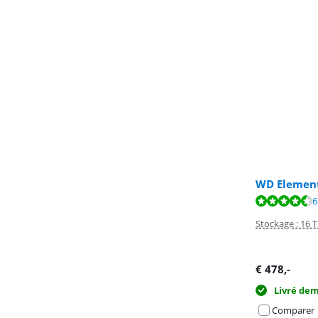
WD Element
La note est de 
6
Stockage : 16 
€
478
,-
Livré de
Comparer