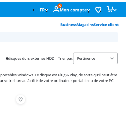
FR
Mon compte
Business
Magasins
Service client
6
disques durs externes HDD
Trier par
:
ortables Windows. Le disque est Plug & Play, de sorte qu'il peut être
ur votre bureau à côté de votre ordinateur portable ou de votre PC.
Advertentie