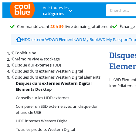
Voir toutes les
catégories
Commandé avant
23 h 59
, livré demain gratuitement
Échange
HDD externe
WD
WD Elements
WD My Book
WD My Passport
Top
Résultats de recherche et tri
Disque
Coolblue.be
Mémoire vive & stockage
Elemen
Disque dur externe (HDD)
Disques durs externes Western Digital
Disques durs externes Western Digital Elements
Le WD Elements
Disques durs externes Western Digital
immédiatement 
Elements Desktop
Conseils sur les HDD externes
Comparer un SSD externe avec un disque dur
et une clé USB
HDD internes Western Digital
Tous les produits Western Digital