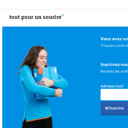
tout pour un sourire
Vous avez un
Trouvez votre r
Inscrivez-vo
Recevez les meil
Adresse mail
M'inscrire