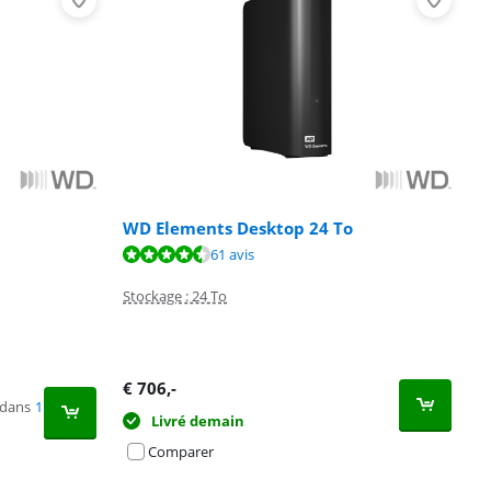
WD Elements Desktop 24 To
61 avis
Stockage : 24 To
€
706
,-
 dans
1
Livré demain
Comparer